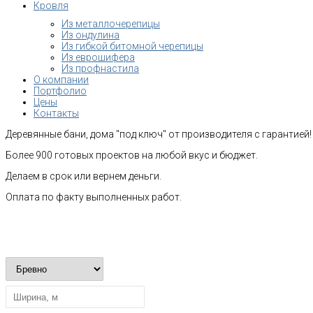
Кровля
Из металлочерепицы
Из ондулина
Из гибкой битомной черепицы
Из еврошифера
Из профнастила
О компании
Портфолио
Цены
Контакты
Деревянные бани, дома "под ключ" от производителя с гарантией!
Более 900 готовых проектов на любой вкус и бюджет.
Делаем в срок или вернем деньги.
Оплата по факту выполненных работ.
Рассчитать стоимость строительства