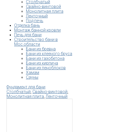
Столбчатый
Свайно-винтовой
Монолитная плита
Ленточный
Под печь
Отделка бань
Монтаж банной кровли
Печь для бани
Строительство бани в
Мос.области
Бани из бревна
Бани из клееного бруса
Бани из газобетона
Бани из кирпича
Бани из пеноблоков
Хамам
Сауны
Фундамент для бани
Столбчатый
,
Свайно-винтовой
,
Монолитная плита
,
Ленточный