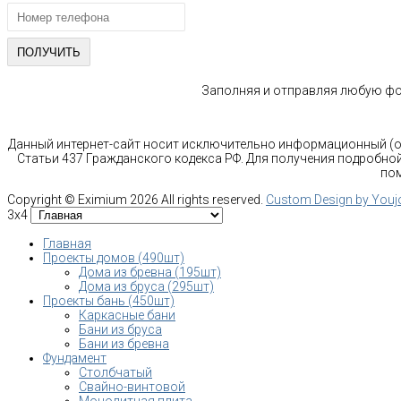
Заполняя и отправляя любую фор
Данный интернет-сайт носит исключительно информационный (оз
Статьи 437 Гражданского кодекса РФ. Для получения подробной
пом
Copyright ©
Eximium
2026 All rights reserved.
Custom Design by You
3x4
Главная
Проекты домов (490шт)
Дома из бревна (195шт)
Дома из бруса (295шт)
Проекты бань (450шт)
Каркасные бани
Бани из бруса
Бани из бревна
Фундамент
Столбчатый
Свайно-винтовой