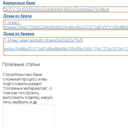
Каркасные бани
2x3
7x7
2x4
3x3
3x4
3x5
3x6
4x4
4x5
4x6
5x5
5x6
6x6
6x7
6x8
6x9
Дома из бруса
1-этаж
2-
этажа
100м2
150м2
200м2
6x6
6x7
6x8
6x9
6x10
7x7
7x8
7x9
7x10
8x8
8x
Дома из бревна
1-этаж
с мансардой
2-этажа
5x5
5x6
5x7
5x8
6x6
6x7
6x8
6x9
7x7
7x8
7x9
8x8
8x9
8x10
9x9
9x10
9x11
9x12
10x10
10x12
Полезные
статьи
Строительство бани
сложный процесс и мы
подготовили раздел
"полезных материалов", о
том как построить,
выполнить отделку, какую
печь выбрать и др.