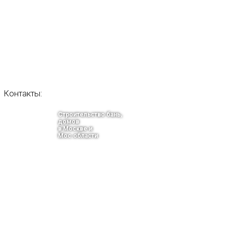
Контакты:
Строительство бань,
домов
в Москве и
Мос.области
тел.: +7-910-483-93-76
г. Москва
Ленинградский проспект 37 корпус 3 , БЦ «Авиатор»
Email: info@bani-msk.ru
ПОЛУЧИТЕ БЕСПЛАТНУЮ КОНС
СПЕЦИАЛИСТА