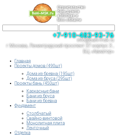
Строительство
бань,домов
в Москве и
Мос.области
+7-910-483-93-76
info@bani-msk.ru
г.Москва, Ленинградский проспект 37 корпус 3 ,
БЦ «Авиатор»
Главная
Проекты домов (490шт)
Дома из бревна (195шт)
Дома из бруса (295шт)
Проекты бань (450шт)
Каркасные бани
Бани из бруса
Бани из бревна
Фундамент
Столбчатый
Свайно-винтовой
Монолитная плита
Ленточный
Отделка