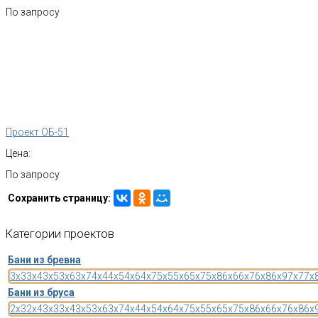
По запросу
Проект ОБ-51
Цена:
По запросу
Сохранить страницу:
Категории
проектов
Бани из бревна
3x3
3x4
3x5
3x6
3x7
4x4
4x5
4x6
4x7
5x5
5x6
5x7
5x8
6x6
6x7
6x8
6x9
7x7
7x
Бани из бруса
2x3
2x4
3x3
3x4
3x5
3x6
3x7
4x4
4x5
4x6
4x7
5x5
5x6
5x7
5x8
6x6
6x7
6x8
6x