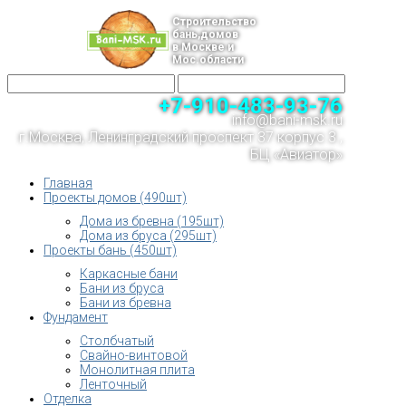
Строительство
бань,домов
в Москве и
Мос.области
+7-910-483-93-76
info@bani-msk.ru
г.Москва, Ленинградский проспект 37 корпус 3 ,
БЦ «Авиатор»
Главная
Проекты домов (490шт)
Дома из бревна (195шт)
Дома из бруса (295шт)
Проекты бань (450шт)
Каркасные бани
Бани из бруса
Бани из бревна
Фундамент
Столбчатый
Свайно-винтовой
Монолитная плита
Ленточный
Отделка