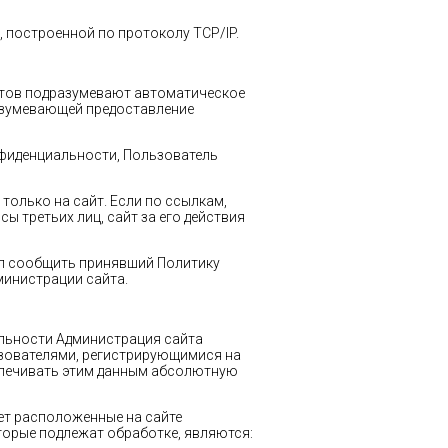
, построенной по протоколу TCP/IP.
уктов подразумевают автоматическое
азумевающей предоставление
нфиденциальности, Пользователь
только на сайт. Если по ссылкам,
ы третьих лиц, сайт за его действия
ил сообщить принявший Политику
министрации сайта.
альности Администрация сайта
зователями, регистрирующимися на
спечивать этим данным абсолютную
ет расположенные на сайте
орые подлежат обработке, являются: