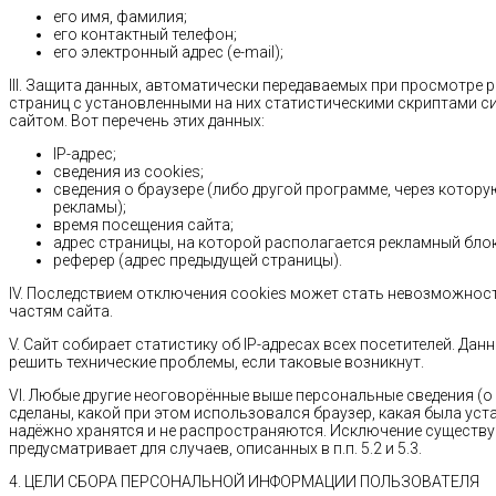
его имя, фамилия;
его контактный телефон;
его электронный адрес (e-mail);
III. Защита данных, автоматически передаваемых при просмотре
страниц с установленными на них статистическими скриптами с
сайтом. Вот перечень этих данных:
IP-адрес;
сведения из cookies;
сведения о браузере (либо другой программе, через котор
рекламы);
время посещения сайта;
адрес страницы, на которой располагается рекламный блок
реферер (адрес предыдущей страницы).
IV. Последствием отключения cookies может стать невозможнос
частям сайта.
V. Сайт собирает статистику об IP-адресах всех посетителей. Да
решить технические проблемы, если таковые возникнут.
VI. Любые другие неоговорённые выше персональные сведения (о 
сделаны, какой при этом использовался браузер, какая была уст
надёжно хранятся и не распространяются. Исключение сущест
предусматривает для случаев, описанных в п.п. 5.2 и 5.3.
4. ЦЕЛИ СБОРА ПЕРСОНАЛЬНОЙ ИНФОРМАЦИИ ПОЛЬЗОВАТЕЛЯ