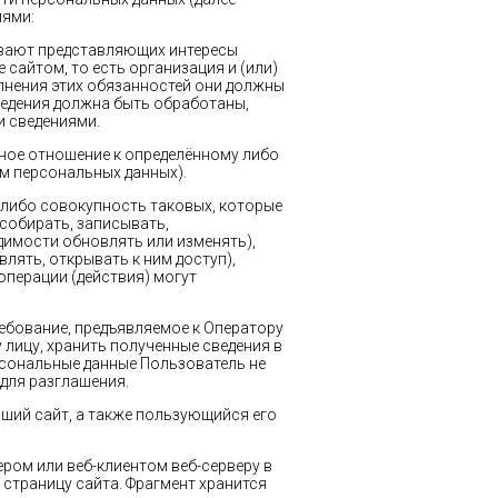
иями:
зывают представляющих интересы
 сайтом, то есть организация и (или)
лнения этих обязанностей они должны
сведения должна быть обработаны,
и сведениями.
ное отношение к определённому либо
м персональных данных).
 либо совокупность таковых, которые
собирать, записывать,
димости обновлять или изменять),
лять, открывать к ним доступ),
операции (действия) могут
ебование, предъявляемое к Оператору
лицу, хранить полученные сведения в
рсональные данные Пользователь не
 для разглашения.
вший сайт, а также пользующийся его
ром или веб-клиентом веб-серверу в
 страницу сайта. Фрагмент хранится