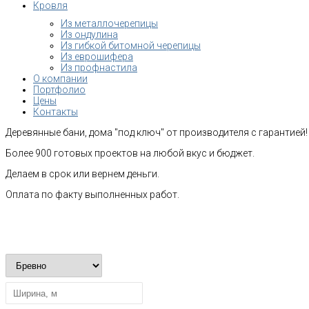
Кровля
Из металлочерепицы
Из ондулина
Из гибкой битомной черепицы
Из еврошифера
Из профнастила
О компании
Портфолио
Цены
Контакты
Деревянные бани, дома "под ключ" от производителя с гарантией!
Более 900 готовых проектов на любой вкус и бюджет.
Делаем в срок или вернем деньги.
Оплата по факту выполненных работ.
Рассчитать стоимость строительства