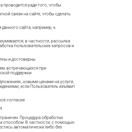
а проводится ради того, чтобы:
ной связи на сайте, чтобы сделать
данного сайта, например, к
зумевается, в частности, рассылка
аботка пользовательских запросов и
олны и достоверны.
ем, встречающихся при
еской поддержки.
ложениях, новыми ценами на услуги,
ведениями, если Пользователь изъявит
воё согласие.
И
ограничен. Процедура обработки
 способом. В частности, с помощью
естись автоматически либо без