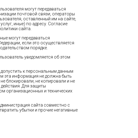
ользователя могут передаваться
анизации почтовой связи, операторы
ьзователя, оставленный им на сайте,
слуг, иные) по адресу. Согласие
олитики сайта.
нные могут передаваться
едерации, если это осуществляется
одательством порядке.
ользователь уведомляется об этом
е допустить к персональным данным
дним эта информация не должна быть
 не блокировали, не копировали и не
 действия. Для защиты
ом организационных и технических
 Администрация сайта совместно с
твратить убытки и прочие негативные