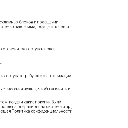
 рекламных блоков и посещении
истемы (пикселями) осуществляется
ую становится доступен показ
;
ть доступа к требующим авторизации
нные сведения нужны, чтобы выявить и
том, когда и какие покупки были
ановлена операционная система и пр.)
вующая Политика конфиденциальности