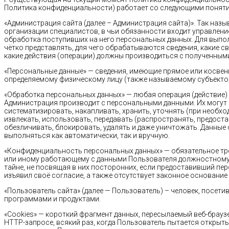
Политика конфиденциальности) работает со следующими понят
«Администрация сайта (далее – Администрация сайта)». Так на
организации специалистов, в чьи обязанности входит управление
обработка поступивших на него персональных данных. Для выпо
чётко представлять, для чего обрабатываются сведения, какие 
какие действия (операции) должны производиться с полученным
«Персональные данные» — сведения, имеющие прямое или косвен
определяемому физическому лицу (также называемому субъекто
«Обработка персональных данных» — любая операция (действие)
Администрация производит с персональными данными. Их могут 
систематизировать, накапливать, хранить, уточнять (при необхо
извлекать, использовать, передавать (распространять, предостав
обезличивать, блокировать, удалять и даже уничтожать. Данные 
выполняться как автоматически, так и вручную.
«Конфиденциальность персональных данных» — обязательное тр
или иному работающему с данными Пользователя должностному 
тайне, не посвящая в них посторонних, если предоставивший пе
изъявил своё согласие, а также отсутствует законное основание
«Пользователь сайта» (далее — Пользователь) – человек, посети
программами и продуктами.
«Cookies» — короткий фрагмент данных, пересылаемый веб-браузе
HTTP-запросе, всякий раз, когда Пользователь пытается открыть