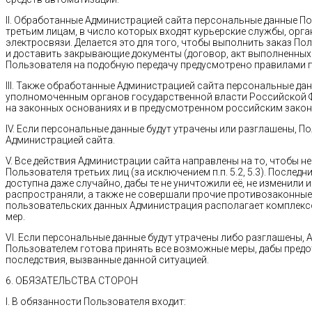
II. Обработанные Администрацией сайта персональные данные П
третьим лицам, в число которых входят курьерские службы, орг
электросвязи. Делается это для того, чтобы выполнить заказ Пол
и доставить закрывающие документы (договор, акт выполненных у
Пользователя на подобную передачу предусмотрено правилами п
III. Также обработанные Администрацией сайта персональные да
уполномоченным органов государственной власти Российской Ф
на законных основаниях и в предусмотренном российским закон
IV. Если персональные данные будут утрачены или разглашены, П
Администрацией сайта.
V. Все действия Администрации сайта направлены на то, чтобы н
Пользователя третьих лиц (за исключением п.п. 5.2, 5.3). После
доступна даже случайно, дабы те не уничтожили её, не изменили и
распространяли, а также не совершали прочие противозаконные
пользовательских данных Администрация располагает комплекс
мер.
VI. Если персональные данные будут утрачены либо разглашены,
Пользователем готова принять все возможные меры, дабы предо
последствия, вызванные данной ситуацией.
6. ОБЯЗАТЕЛЬСТВА СТОРОН
I. В обязанности Пользователя входит: