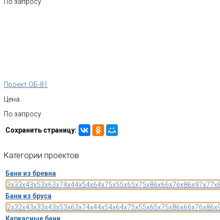
По запросу
Проект ОБ-81
Цена:
По запросу
Сохранить страницу:
Категории
проектов
Бани из бревна
3x3
3x4
3x5
3x6
3x7
4x4
4x5
4x6
4x7
5x5
5x6
5x7
5x8
6x6
6x7
6x8
6x9
7x7
7x
Бани из бруса
2x3
2x4
3x3
3x4
3x5
3x6
3x7
4x4
4x5
4x6
4x7
5x5
5x6
5x7
5x8
6x6
6x7
6x8
6x
Каркасные бани