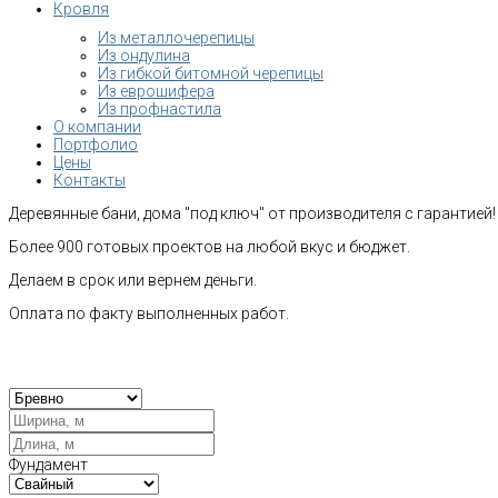
Кровля
Из металлочерепицы
Из ондулина
Из гибкой битомной черепицы
Из еврошифера
Из профнастила
О компании
Портфолио
Цены
Контакты
Деревянные бани, дома "под ключ" от производителя с гарантией!
Более 900 готовых проектов на любой вкус и бюджет.
Делаем в срок или вернем деньги.
Оплата по факту выполненных работ.
Рас
Фундамент