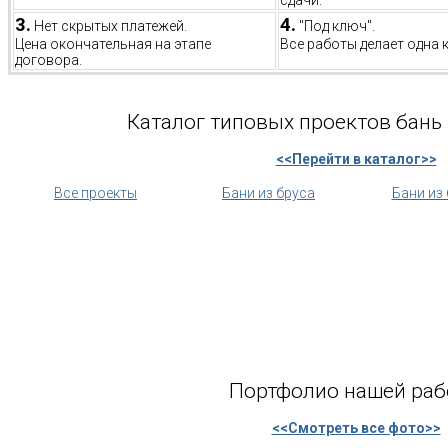
сдачи.
3.
4.
Нет скрытых платежей.
"Под ключ".
Цена окончательная на этапе
Все работы делает одна 
договора.
Каталог типовых проектов бань 
<<Перейти в каталог>>
Все проекты
Бани из бруса
Бани из
Портфолио нашей ра
<<Смотреть все фото>>