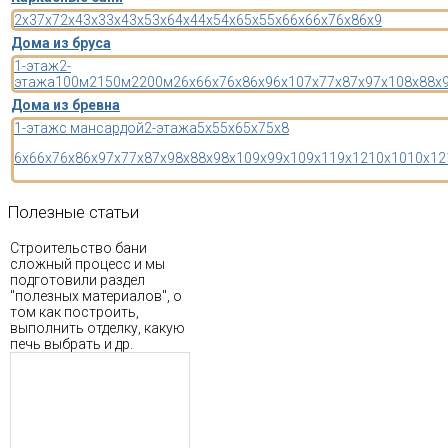
2x3
7x7
2x4
3x3
3x4
3x5
3x6
4x4
4x5
4x6
5x5
5x6
6x6
6x7
6x8
6x9
Дома из бруса
1-этаж
2-
этажа
100м2
150м2
200м2
6x6
6x7
6x8
6x9
6x10
7x7
7x8
7x9
7x10
8x8
8x
Дома из бревна
1-этаж
с мансардой
2-этажа
5x5
5x6
5x7
5x8
6x6
6x7
6x8
6x9
7x7
7x8
7x9
8x8
8x9
8x10
9x9
9x10
9x11
9x12
10x10
10x12
Полезные
статьи
Строительство бани
сложный процесс и мы
подготовили раздел
"полезных материалов", о
том как построить,
выполнить отделку, какую
печь выбрать и др.