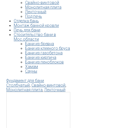
Свайно-винтовой
Монолитная плита
Ленточный
Под печь
Отделка бань
Монтаж банной кровли
Печь для бани
Строительство бани в
Мос.области
Бани из бревна
Бани из клееного бруса
Бани из газобетона
Бани из кирпича
Бани из пеноблоков
Хамам
Сауны
Фундамент для бани
Столбчатый
,
Свайно-винтовой
,
Монолитная плита
,
Ленточный