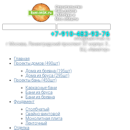
Строительство
бань,домов
в Москве и
Мос.области
+7-910-483-93-76
info@bani-msk.ru
г.Москва, Ленинградский проспект 37 корпус 3 ,
БЦ «Авиатор»
Главная
Проекты домов (490шт)
Дома из бревна (195шт)
Дома из бруса (295шт)
Проекты бань (450шт)
Каркасные бани
Бани из бруса
Бани из бревна
Фундамент
Столбчатый
Свайно-винтовой
Монолитная плита
Ленточный
Отделка