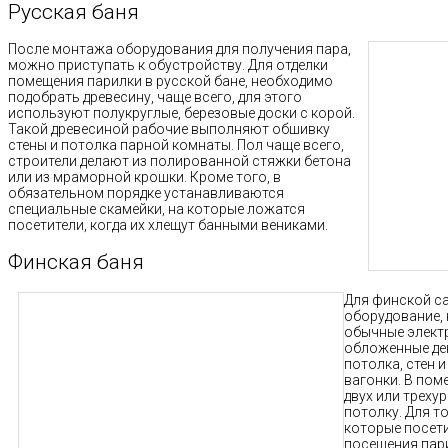
Русская баня
После монтажа оборудования для получения пара,
можно приступать к обустройству. Для отделки
помещения парилки в русской бане, необходимо
подобрать древесину, чаще всего, для этого
используют полукруглые, березовые доски с корой.
Такой древесиной рабочие выполняют обшивку
стены и потолка парной комнаты. Пол чаще всего,
строители делают из полированной стяжки бетона
или из мраморной крошки. Кроме того, в
обязательном порядке устанавливаются
специальные скамейки, на которые ложатся
посетители, когда их хлещут банными вениками.
Финская баня
Для финской с
оборудование, 
обычные электр
обложенные де
потолка, стен 
вагонки. В по
двух или треху
потолку. Для т
которые посети
посещения пари