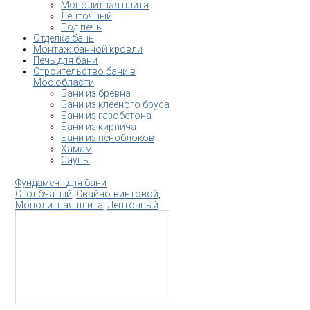
Монолитная плита
Ленточный
Под печь
Отделка бань
Монтаж банной кровли
Печь для бани
Строительство бани в
Мос.области
Бани из бревна
Бани из клееного бруса
Бани из газобетона
Бани из кирпича
Бани из пеноблоков
Хамам
Сауны
Фундамент для бани
Столбчатый
,
Свайно-винтовой
,
Монолитная плита
,
Ленточный