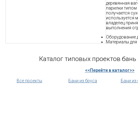
деревянная ваг
парилки типом
получается сух
используется м
владелец приня
выполнения от
Оборудование д
Материалы для 
Каталог типовых проектов бань 
<<Перейти в каталог>>
Все проекты
Бани из бруса
Бани из