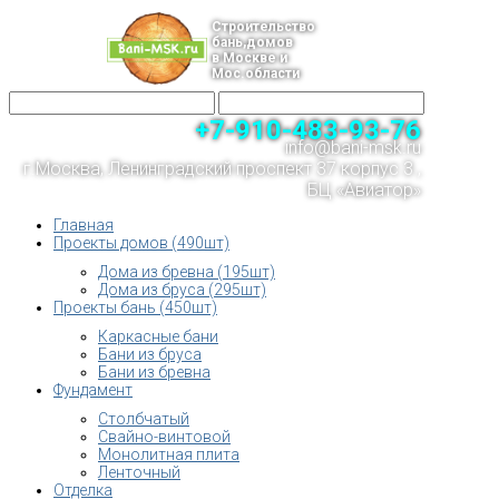
Строительство
бань,домов
в Москве и
Мос.области
+7-910-483-93-76
info@bani-msk.ru
г.Москва, Ленинградский проспект 37 корпус 3 ,
БЦ «Авиатор»
Главная
Проекты домов (490шт)
Дома из бревна (195шт)
Дома из бруса (295шт)
Проекты бань (450шт)
Каркасные бани
Бани из бруса
Бани из бревна
Фундамент
Столбчатый
Свайно-винтовой
Монолитная плита
Ленточный
Отделка