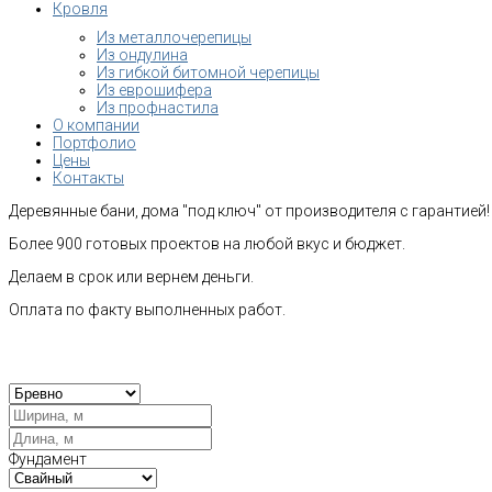
Кровля
Из металлочерепицы
Из ондулина
Из гибкой битомной черепицы
Из еврошифера
Из профнастила
О компании
Портфолио
Цены
Контакты
Деревянные бани, дома "под ключ" от производителя с гарантией!
Более 900 готовых проектов на любой вкус и бюджет.
Делаем в срок или вернем деньги.
Оплата по факту выполненных работ.
Рас
Фундамент