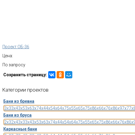
Проект ОБ-36
Цена:
По запросу
Сохранить страницу:
Категории
проектов
Бани из бревна
3x3
3x4
3x5
3x6
3x7
4x4
4x5
4x6
4x7
5x5
5x6
5x7
5x8
6x6
6x7
6x8
6x9
7x7
7x
Бани из бруса
2x3
2x4
3x3
3x4
3x5
3x6
3x7
4x4
4x5
4x6
4x7
5x5
5x6
5x7
5x8
6x6
6x7
6x8
6x
Каркасные бани