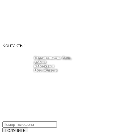
Контакты:
Строительство бань,
домов
в Москве и
Мос.области
тел.: +7-910-483-93-76
г. Москва
Ленинградский проспект 37 корпус 3 , БЦ «Авиатор»
Email: info@bani-msk.ru
ПОЛУЧИТЕ БЕСПЛАТНУЮ КОНС
СПЕЦИАЛИСТА