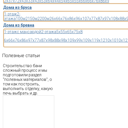
2x3
7x7
2x4
3x3
3x4
3x5
3x6
4x4
4x5
4x6
5x5
5x6
6x6
6x7
6x8
6x9
Дома из бруса
1-этаж
2-
этажа
100м2
150м2
200м2
6x6
6x7
6x8
6x9
6x10
7x7
7x8
7x9
7x10
8x8
8x
Дома из бревна
1-этаж
с мансардой
2-этажа
5x5
5x6
5x7
5x8
6x6
6x7
6x8
6x9
7x7
7x8
7x9
8x8
8x9
8x10
9x9
9x10
9x11
9x12
10x10
10x12
Полезные
статьи
Строительство бани
сложный процесс и мы
подготовили раздел
"полезных материалов", о
том как построить,
выполнить отделку, какую
печь выбрать и др.