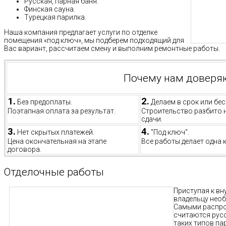
Русская, парная баня.
Финская сауна.
Турецкая парилка.
Наша компания предлагает услуги по отделке
помещения «под ключ», мы подберем подходящий для
Вас вариант, рассчитаем смену и выполним ремонтные работы.
Почему нам доверя
1.
2.
Без предоплаты.
Делаем в срок или бес
Поэтапная оплата за результат.
Строительство разбито 
сдачи.
3.
4.
Нет скрытых платежей.
"Под ключ".
Цена окончательная на этапе
Все работы делает одна 
договора.
Отделочные работы
Приступая к вн
владельцу необ
Самыми распро
считаются русс
таких типов па