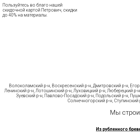
Пользуйтесь во благо нашей
скидочной картой Петрович, скидки
до 40% на материалы.
Стр
Волоколамский р-н, Воскресенский р-н, Дмитровский р-н, Егорь
Ленинский р-н, Лотошинский р-н, Луховицкий р-н, Люберецкий р-н
Зуевский р-н, Павлово-Посадский р-н, Подольский р-н, Пушк
Солнечногорский р-н, Ступинский р
Мы строи
Из рубленного брев