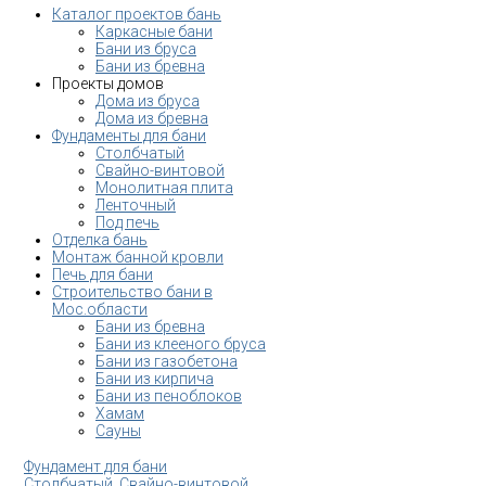
Каталог проектов бань
Каркасные бани
Бани из бруса
Бани из бревна
Проекты домов
Дома из бруса
Дома из бревна
Фундаменты для бани
Столбчатый
Свайно-винтовой
Монолитная плита
Ленточный
Под печь
Отделка бань
Монтаж банной кровли
Печь для бани
Строительство бани в
Мос.области
Бани из бревна
Бани из клееного бруса
Бани из газобетона
Бани из кирпича
Бани из пеноблоков
Хамам
Сауны
Фундамент для бани
Столбчатый
,
Свайно-винтовой
,