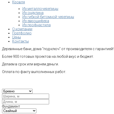
Кровля
Из металлочерепицы
Из ондулина
Из гибкой битомной черепицы
Из еврошифера
Из профнастила
О компании
Портфолио
Цены
Контакты
Деревянные бани, дома "под ключ" от производителя с гарантией!
Более 900 готовых проектов на любой вкус и бюджет.
Делаем в срок или вернем деньги.
Оплата по факту выполненных работ.
Рас
Фундамент