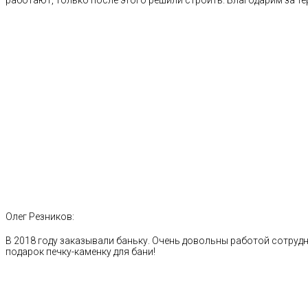
работают, только после этого решили строить. Благодарим за те
Олег Резников:
В 2018 году заказывали баньку. Очень довольны работой сотрудн
подарок печку-каменку для бани!