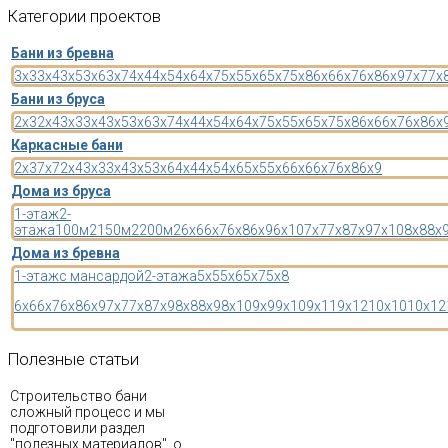
Категории
проектов
Бани из бревна
3x3
3x4
3x5
3x6
3x7
4x4
4x5
4x6
4x7
5x5
5x6
5x7
5x8
6x6
6x7
6x8
6x9
7x7
7x
Бани из бруса
2x3
2x4
3x3
3x4
3x5
3x6
3x7
4x4
4x5
4x6
4x7
5x5
5x6
5x7
5x8
6x6
6x7
6x8
6x
Каркасные бани
2x3
7x7
2x4
3x3
3x4
3x5
3x6
4x4
4x5
4x6
5x5
5x6
6x6
6x7
6x8
6x9
Дома из бруса
1-этаж
2-
этажа
100м2
150м2
200м2
6x6
6x7
6x8
6x9
6x10
7x7
7x8
7x9
7x10
8x8
8x
Дома из бревна
1-этаж
с мансардой
2-этажа
5x5
5x6
5x7
5x8
6x6
6x7
6x8
6x9
7x7
7x8
7x9
8x8
8x9
8x10
9x9
9x10
9x11
9x12
10x10
10x12
Полезные
статьи
Строительство бани
сложный процесс и мы
подготовили раздел
"полезных материалов", о