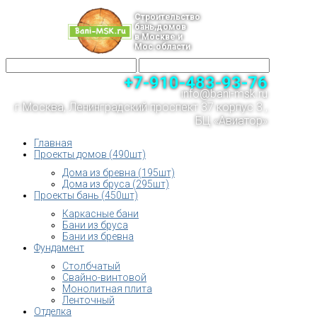
Строительство
бань,домов
в Москве и
Мос.области
+7-910-483-93-76
info@bani-msk.ru
г.Москва, Ленинградский проспект 37 корпус 3 ,
БЦ «Авиатор»
Главная
Проекты домов (490шт)
Дома из бревна (195шт)
Дома из бруса (295шт)
Проекты бань (450шт)
Каркасные бани
Бани из бруса
Бани из бревна
Фундамент
Столбчатый
Свайно-винтовой
Монолитная плита
Ленточный
Отделка