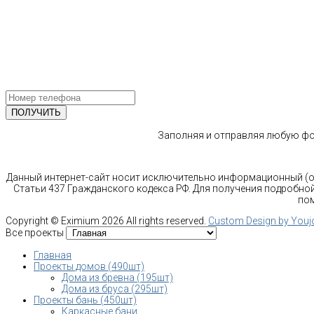
г. Москва
Ленинградский проспект 37 корпус 3 , БЦ «Авиатор»
Email: info@bani-msk.ru
ПОЛУЧИТЕ БЕСПЛАТНУЮ КОНС
СПЕЦИАЛИСТА
Заполняя и отправляя любую фор
Данный интернет-сайт носит исключительно информационный (оз
Статьи 437 Гражданского кодекса РФ. Для получения подробной
пом
Copyright ©
Eximium
2026 All rights reserved.
Custom Design by You
Все проекты
Главная
Проекты домов (490шт)
Дома из бревна (195шт)
Дома из бруса (295шт)
Проекты бань (450шт)
Каркасные бани