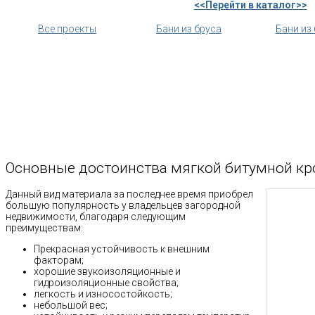
<<Перейти в каталог>>
Все проекты
Бани из бруса
Бани из
Основные достоинства мягкой битумной кр
Данный вид материала за последнее время приобрел
большую популярность у владельцев загородной
недвижимости, благодаря следующим
преимуществам:
Прекрасная устойчивость к внешним
факторам;
хорошие звукоизоляционные и
гидроизоляционные свойства;
легкость и износостойкость;
небольшой вес;