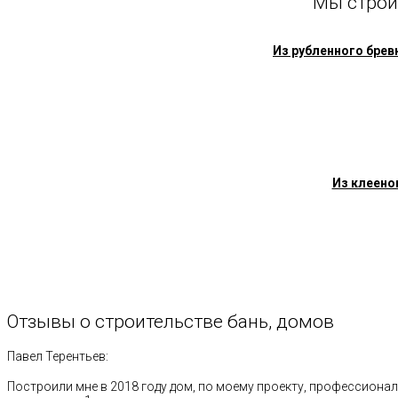
Мы строи
Из рубленного брев
Из клеено
Отзывы
о
строительстве
бань,
домов
Павел Терентьев:
Построили мне в 2018 году дом, по моему проекту, профессионал