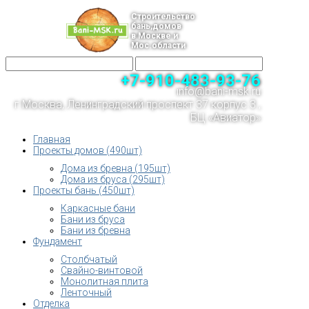
Строительство
бань,домов
в Москве и
Мос.области
+7-910-483-93-76
info@bani-msk.ru
г.Москва, Ленинградский проспект 37 корпус 3 ,
БЦ «Авиатор»
Главная
Проекты домов (490шт)
Дома из бревна (195шт)
Дома из бруса (295шт)
Проекты бань (450шт)
Каркасные бани
Бани из бруса
Бани из бревна
Фундамент
Столбчатый
Свайно-винтовой
Монолитная плита
Ленточный
Отделка