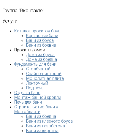
Группа
"Вконтакте"
Услуги
Каталог проектов бань
Каркасные бани
Бани из бруса
Бани из бревна
Проекты домов
Дома из бруса
Дома из бревна
Фундаменты для бани
Столбчатый
Свайно-винтовой
Монолитная плита
Ленточный
Под печь
Отделка бань
Монтаж банной кровли
Печь для бани
Строительство бани в
Мос.области
Бани из бревна
Бани из клееного бруса
Бани из газобетона
Бани из кирпича