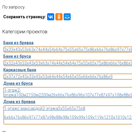
По запросу
Сохранить страницу:
Категории
проектов
Бани из бревна
3x3
3x4
3x5
3x6
3x7
4x4
4x5
4x6
4x7
5x5
5x6
5x7
5x8
6x6
6x7
6x8
6x9
7x7
7x
Бани из бруса
2x3
2x4
3x3
3x4
3x5
3x6
3x7
4x4
4x5
4x6
4x7
5x5
5x6
5x7
5x8
6x6
6x7
6x8
6x
Каркасные бани
2x3
7x7
2x4
3x3
3x4
3x5
3x6
4x4
4x5
4x6
5x5
5x6
6x6
6x7
6x8
6x9
Дома из бруса
1-этаж
2-
этажа
100м2
150м2
200м2
6x6
6x7
6x8
6x9
6x10
7x7
7x8
7x9
7x10
8x8
8x
Дома из бревна
1-этаж
с мансардой
2-этажа
5x5
5x6
5x7
5x8
6x6
6x7
6x8
6x9
7x7
7x8
7x9
8x8
8x9
8x10
9x9
9x10
9x11
9x12
10x10
10x12