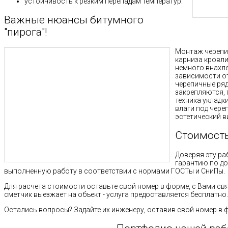
устойчивость к резким перепадам температур.
Важные нюансы битумного
"пирога"!
Монтаж черепи
карниза кровли
немного внахле
зависимости от
черепичные ряд
закрепляются, 
техника укладк
влаги под чере
эстетический в
Стоимость
Доверяя эту ра
гарантию по д
выполненную работу в соответствии с нормами ГОСТы и СниПы.
Для расчета стоимости оставьте свой номер в форме, с Вами св
сметчик выезжает на объект - услуга предоставляется бесплатно.
Остались вопросы? Задайте их инженеру, оставив свой номер в 