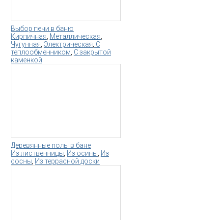
Выбор печи в баню
Кирпичная
,
Металлическая
,
Чугунная
,
Электрическая
,
С
теплообменником
,
С закрытой
каменкой
Деревянные полы в бане
Из лиственницы
,
Из осины
,
Из
сосны
,
Из террасной доски