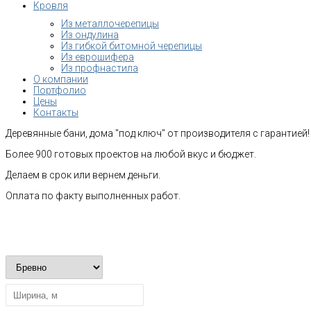
Кровля
Из металлочерепицы
Из ондулина
Из гибкой битомной черепицы
Из еврошифера
Из профнастила
О компании
Портфолио
Цены
Контакты
Деревянные бани, дома "под ключ" от производителя с гарантией!
Более 900 готовых проектов на любой вкус и бюджет.
Делаем в срок или вернем деньги.
Оплата по факту выполненных работ.
Рассчитать стоимость строительства