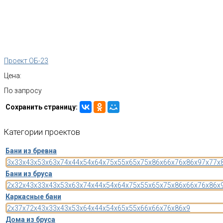
Проект ОБ-23
Цена:
По запросу
Сохранить страницу:
Категории
проектов
Бани из бревна
3x3
3x4
3x5
3x6
3x7
4x4
4x5
4x6
4x7
5x5
5x6
5x7
5x8
6x6
6x7
6x8
6x9
7x7
7x
Бани из бруса
2x3
2x4
3x3
3x4
3x5
3x6
3x7
4x4
4x5
4x6
4x7
5x5
5x6
5x7
5x8
6x6
6x7
6x8
6x
Каркасные бани
2x3
7x7
2x4
3x3
3x4
3x5
3x6
4x4
4x5
4x6
5x5
5x6
6x6
6x7
6x8
6x9
Дома из бруса