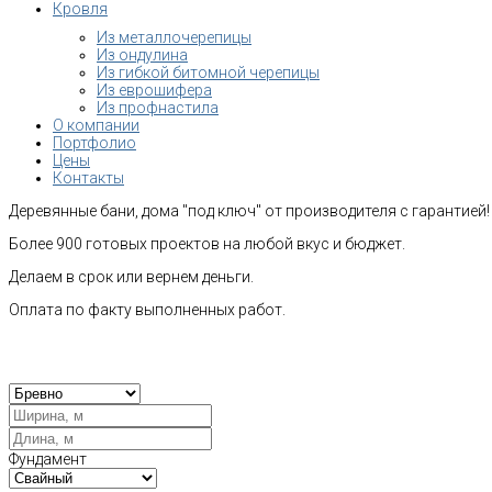
Кровля
Из металлочерепицы
Из ондулина
Из гибкой битомной черепицы
Из еврошифера
Из профнастила
О компании
Портфолио
Цены
Контакты
Деревянные бани, дома "под ключ" от производителя с гарантией!
Более 900 готовых проектов на любой вкус и бюджет.
Делаем в срок или вернем деньги.
Оплата по факту выполненных работ.
Рас
Фундамент