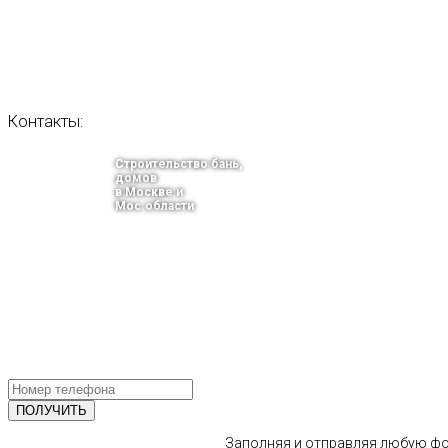
Контакты:
Строительство бань,
домов
в Москве и
Мос.области
тел.: +7-910-483-93-76
г. Москва
Ленинградский проспект 37 корпус 3 , БЦ «Авиатор»
Email: info@bani-msk.ru
ПОЛУЧИТЕ БЕСПЛАТНУЮ КОНС
СПЕЦИАЛИСТА
Заполняя и отправляя любую фор