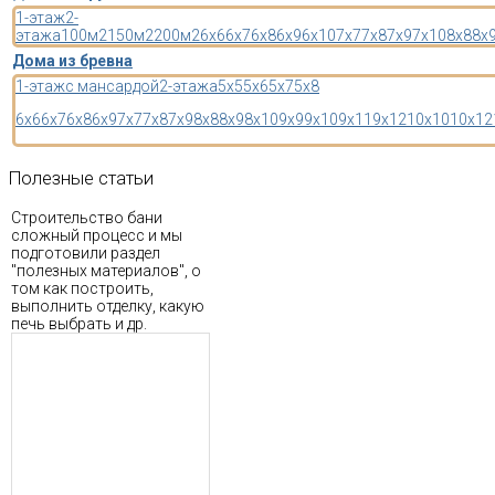
1-этаж
2-
этажа
100м2
150м2
200м2
6x6
6x7
6x8
6x9
6x10
7x7
7x8
7x9
7x10
8x8
8x
Дома из бревна
1-этаж
с мансардой
2-этажа
5x5
5x6
5x7
5x8
6x6
6x7
6x8
6x9
7x7
7x8
7x9
8x8
8x9
8x10
9x9
9x10
9x11
9x12
10x10
10x12
Полезные
статьи
Строительство бани
сложный процесс и мы
подготовили раздел
"полезных материалов", о
том как построить,
выполнить отделку, какую
печь выбрать и др.