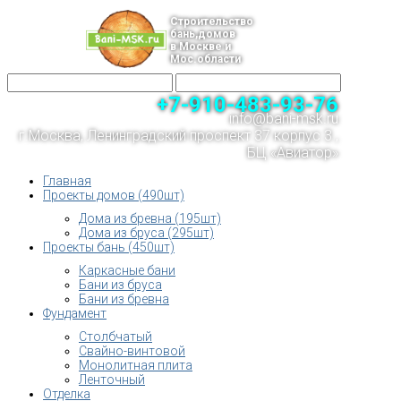
Строительство
бань,домов
в Москве и
Мос.области
+7-910-483-93-76
info@bani-msk.ru
г.Москва, Ленинградский проспект 37 корпус 3 ,
БЦ «Авиатор»
Главная
Проекты домов (490шт)
Дома из бревна (195шт)
Дома из бруса (295шт)
Проекты бань (450шт)
Каркасные бани
Бани из бруса
Бани из бревна
Фундамент
Столбчатый
Свайно-винтовой
Монолитная плита
Ленточный
Отделка