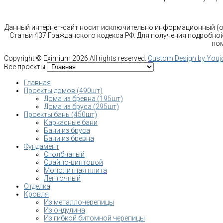
Данный интернет-сайт носит исключительно информационный (оз
Статьи 437 Гражданского кодекса РФ. Для получения подробной
пом
Copyright ©
Eximium
2026 All rights reserved.
Custom Design by You
Все проекты
Главная
Проекты домов (490шт)
Дома из бревна (195шт)
Дома из бруса (295шт)
Проекты бань (450шт)
Каркасные бани
Бани из бруса
Бани из бревна
Фундамент
Столбчатый
Свайно-винтовой
Монолитная плита
Ленточный
Отделка
Кровля
Из металлочерепицы
Из ондулина
Из гибкой битомной черепицы