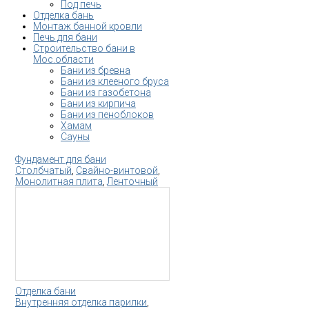
Под печь
Отделка бань
Монтаж банной кровли
Печь для бани
Строительство бани в
Мос.области
Бани из бревна
Бани из клееного бруса
Бани из газобетона
Бани из кирпича
Бани из пеноблоков
Хамам
Сауны
Фундамент для бани
Столбчатый
,
Свайно-винтовой
,
Монолитная плита
,
Ленточный
Отделка бани
Внутренняя отделка парилки
,