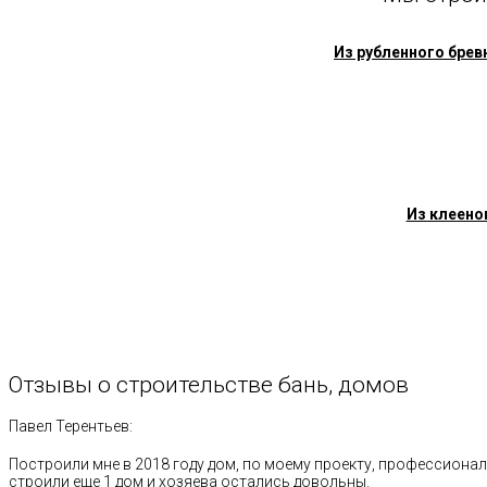
Из рубленного брев
Из клеено
Отзывы
о
строительстве
бань,
домов
Павел Терентьев:
Построили мне в 2018 году дом, по моему проекту, профессионал
строили еще 1 дом и хозяева остались довольны.