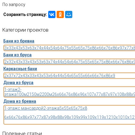
По запросу
Сохранить страницу:
Категории
проектов
Бани из бревна
3x3
3x4
3x5
3x6
3x7
4x4
4x5
4x6
4x7
5x5
5x6
5x7
5x8
6x6
6x7
6x8
6x9
7x7
7x
Бани из бруса
2x3
2x4
3x3
3x4
3x5
3x6
3x7
4x4
4x5
4x6
4x7
5x5
5x6
5x7
5x8
6x6
6x7
6x8
6x
Каркасные бани
2x3
7x7
2x4
3x3
3x4
3x5
3x6
4x4
4x5
4x6
5x5
5x6
6x6
6x7
6x8
6x9
Дома из бруса
1-этаж
2-
этажа
100м2
150м2
200м2
6x6
6x7
6x8
6x9
6x10
7x7
7x8
7x9
7x10
8x8
8x
Дома из бревна
1-этаж
с мансардой
2-этажа
5x5
5x6
5x7
5x8
6x6
6x7
6x8
6x9
7x7
7x8
7x9
8x8
8x9
8x10
9x9
9x10
9x11
9x12
10x10
10x12
Полезные
статьи