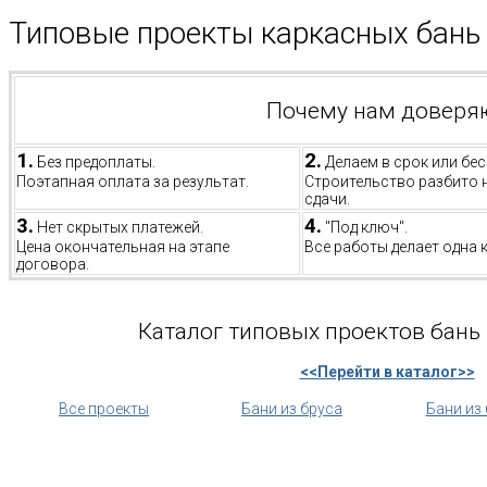
Типовые проекты каркасных бань 
Почему нам доверя
1.
2.
Без предоплаты.
Делаем в срок или бес
Поэтапная оплата за результат.
Строительство разбито 
сдачи.
3.
4.
Нет скрытых платежей.
"Под ключ".
Цена окончательная на этапе
Все работы делает одна 
договора.
Каталог типовых проектов бань 
<<Перейти в каталог>>
Все проекты
Бани из бруса
Бани из