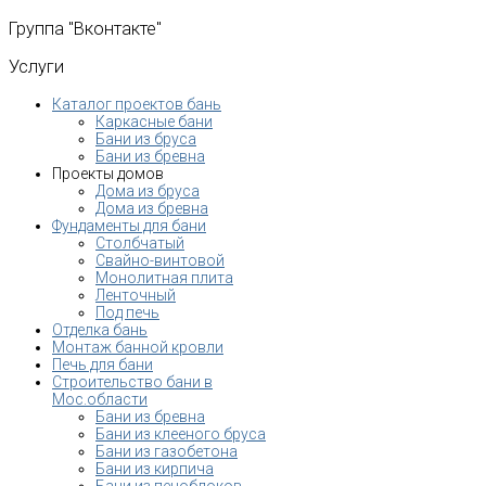
Группа
"Вконтакте"
Услуги
Каталог проектов бань
Каркасные бани
Бани из бруса
Бани из бревна
Проекты домов
Дома из бруса
Дома из бревна
Фундаменты для бани
Столбчатый
Свайно-винтовой
Монолитная плита
Ленточный
Под печь
Отделка бань
Монтаж банной кровли
Печь для бани
Строительство бани в
Мос.области
Бани из бревна
Бани из клееного бруса
Бани из газобетона
Бани из кирпича
Бани из пеноблоков