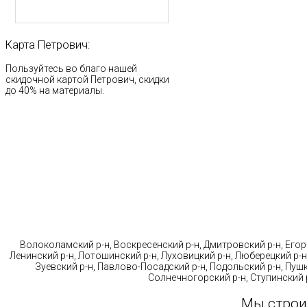
Карта
Петрович:
Пользуйтесь во благо нашей
скидочной картой Петрович, скидки
до 40% на материалы.
Стр
Волоколамский р-н, Воскресенский р-н, Дмитровский р-н, Егорь
Ленинский р-н, Лотошинский р-н, Луховицкий р-н, Люберецкий р-н
Зуевский р-н, Павлово-Посадский р-н, Подольский р-н, Пушк
Солнечногорский р-н, Ступинский р
Мы строи