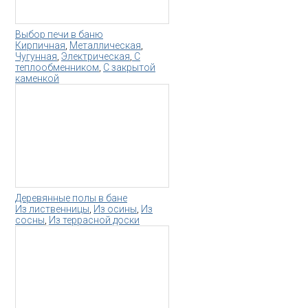
Выбор печи в баню
Кирпичная
,
Металлическая
,
Чугунная
,
Электрическая
,
С
теплообменником
,
С закрытой
каменкой
Деревянные полы в бане
Из лиственницы
,
Из осины
,
Из
сосны
,
Из террасной доски