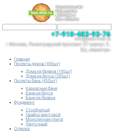
Строительство
бань,домов
в Москве и
Мос.области
+7-910-483-93-76
info@bani-msk.ru
г.Москва, Ленинградский проспект 37 корпус 3 ,
БЦ «Авиатор»
Главная
Проекты домов (490шт)
Дома из бревна (195шт)
Дома из бруса (295шт)
Проекты бань (450шт)
Каркасные бани
Бани из бруса
Бани из бревна
Фундамент
Столбчатый
Свайно-винтовой
Монолитная плита
Ленточный
Отделка