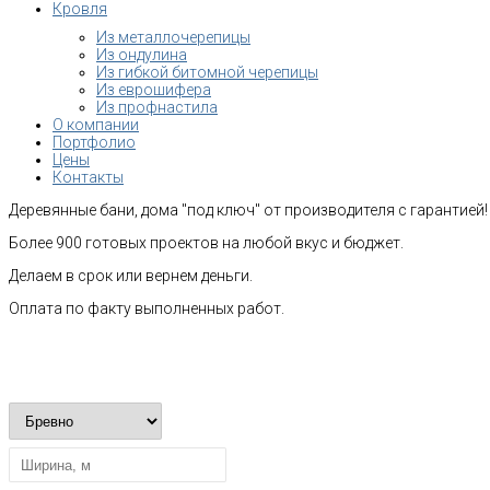
Кровля
Из металлочерепицы
Из ондулина
Из гибкой битомной черепицы
Из еврошифера
Из профнастила
О компании
Портфолио
Цены
Контакты
Деревянные бани, дома "под ключ" от производителя с гарантией!
Более 900 готовых проектов на любой вкус и бюджет.
Делаем в срок или вернем деньги.
Оплата по факту выполненных работ.
Рассчитать стоимость строительства