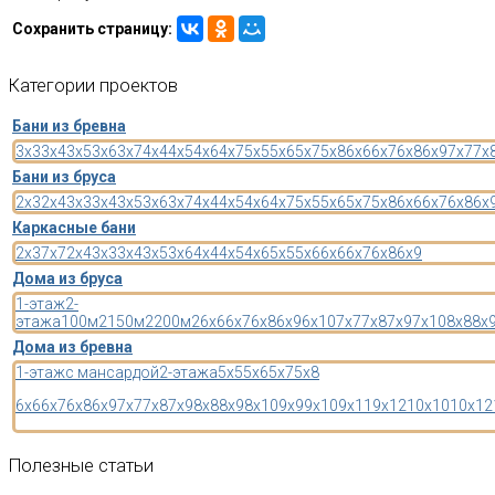
Сохранить страницу:
Категории
проектов
Бани из бревна
3x3
3x4
3x5
3x6
3x7
4x4
4x5
4x6
4x7
5x5
5x6
5x7
5x8
6x6
6x7
6x8
6x9
7x7
7x
Бани из бруса
2x3
2x4
3x3
3x4
3x5
3x6
3x7
4x4
4x5
4x6
4x7
5x5
5x6
5x7
5x8
6x6
6x7
6x8
6x
Каркасные бани
2x3
7x7
2x4
3x3
3x4
3x5
3x6
4x4
4x5
4x6
5x5
5x6
6x6
6x7
6x8
6x9
Дома из бруса
1-этаж
2-
этажа
100м2
150м2
200м2
6x6
6x7
6x8
6x9
6x10
7x7
7x8
7x9
7x10
8x8
8x
Дома из бревна
1-этаж
с мансардой
2-этажа
5x5
5x6
5x7
5x8
6x6
6x7
6x8
6x9
7x7
7x8
7x9
8x8
8x9
8x10
9x9
9x10
9x11
9x12
10x10
10x12
Полезные
статьи