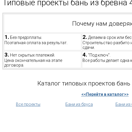
Типовые проекты бань из бревна 
Почему нам доверя
1.
2.
Без предоплаты.
Делаем в срок или бес
Поэтапная оплата за результат.
Строительство разбито 
сдачи.
3.
4.
Нет скрытых платежей.
"Под ключ".
Цена окончательная на этапе
Все работы делает одна 
договора.
Каталог типовых проектов бань 
<<Перейти в каталог>>
Все проекты
Бани из бруса
Бани из