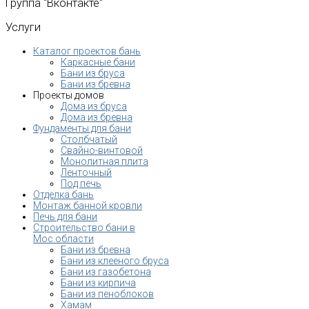
Группа
"Вконтакте"
Услуги
Каталог проектов бань
Каркасные бани
Бани из бруса
Бани из бревна
Проекты домов
Дома из бруса
Дома из бревна
Фундаменты для бани
Столбчатый
Свайно-винтовой
Монолитная плита
Ленточный
Под печь
Отделка бань
Монтаж банной кровли
Печь для бани
Строительство бани в
Мос.области
Бани из бревна
Бани из клееного бруса
Бани из газобетона
Бани из кирпича
Бани из пеноблоков
Хамам