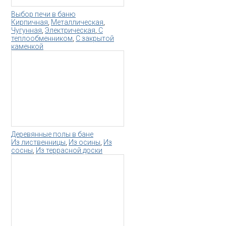
Выбор печи в баню
Кирпичная
,
Металлическая
,
Чугунная
,
Электрическая
,
С
теплообменником
,
С закрытой
каменкой
Деревянные полы в бане
Из лиственницы
,
Из осины
,
Из
сосны
,
Из террасной доски