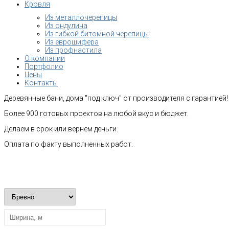
Кровля
Из металлочерепицы
Из ондулина
Из гибкой битомной черепицы
Из еврошифера
Из профнастила
О компании
Портфолио
Цены
Контакты
Деревянные бани, дома "под ключ" от производителя с гарантией!
Более 900 готовых проектов на любой вкус и бюджет.
Делаем в срок или вернем деньги.
Оплата по факту выполненных работ.
Рассчитать стоимость строительства