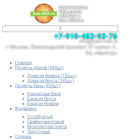
Строительство
бань,домов
в Москве и
Мос.области
+7-910-483-93-76
info@bani-msk.ru
г.Москва, Ленинградский проспект 37 корпус 3 ,
БЦ «Авиатор»
Главная
Проекты домов (490шт)
Дома из бревна (195шт)
Дома из бруса (295шт)
Проекты бань (450шт)
Каркасные бани
Бани из бруса
Бани из бревна
Фундамент
Столбчатый
Свайно-винтовой
Монолитная плита
Ленточный
Отделка