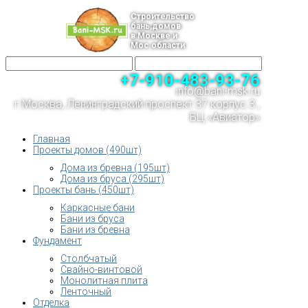
Строительство
бань,домов
в Москве и
Мос.области
+7-910-483-93-76
info@bani-msk.ru
г.Москва, Ленинградский проспект 37 корпус 3 ,
БЦ «Авиатор»
Главная
Проекты домов (490шт)
Дома из бревна (195шт)
Дома из бруса (295шт)
Проекты бань (450шт)
Каркасные бани
Бани из бруса
Бани из бревна
Фундамент
Столбчатый
Свайно-винтовой
Монолитная плита
Ленточный
Отделка