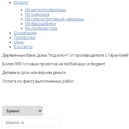
Кровля
Из металлочерепицы
Из ондулина
Из гибкой битомной черепицы
Из еврошифера
Из профнастила
О компании
Портфолио
Цены
Контакты
Деревянные бани, дома "под ключ" от производителя с гарантией!
Более 900 готовых проектов на любой вкус и бюджет.
Делаем в срок или вернем деньги.
Оплата по факту выполненных работ.
Рассчитать стоимость строительства