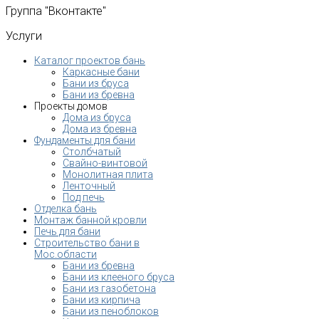
Группа
"Вконтакте"
Услуги
Каталог проектов бань
Каркасные бани
Бани из бруса
Бани из бревна
Проекты домов
Дома из бруса
Дома из бревна
Фундаменты для бани
Столбчатый
Свайно-винтовой
Монолитная плита
Ленточный
Под печь
Отделка бань
Монтаж банной кровли
Печь для бани
Строительство бани в
Мос.области
Бани из бревна
Бани из клееного бруса
Бани из газобетона
Бани из кирпича
Бани из пеноблоков