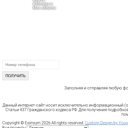
домов
в Москве и
Мос.области
тел.: +7-910-483-93-76
г. Москва
Ленинградский проспект 37 корпус 3 , БЦ «Авиатор»
Email: info@bani-msk.ru
ПОЛУЧИТЕ БЕСПЛАТНУЮ КОНС
СПЕЦИАЛИСТА
Заполняя и отправляя любую фор
Данный интернет-сайт носит исключительно информационный (оз
Статьи 437 Гражданского кодекса РФ. Для получения подробной
пом
Copyright ©
Eximium
2026 All rights reserved.
Custom Design by You
Все проекты