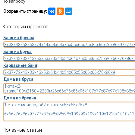
По запросу
Сохранить страницу:
Категории
проектов
Бани из бревна
3x3
3x4
3x5
3x6
3x7
4x4
4x5
4x6
4x7
5x5
5x6
5x7
5x8
6x6
6x7
6x8
6x9
7x7
7x
Бани из бруса
2x3
2x4
3x3
3x4
3x5
3x6
3x7
4x4
4x5
4x6
4x7
5x5
5x6
5x7
5x8
6x6
6x7
6x8
6x
Каркасные бани
2x3
7x7
2x4
3x3
3x4
3x5
3x6
4x4
4x5
4x6
5x5
5x6
6x6
6x7
6x8
6x9
Дома из бруса
1-этаж
2-
этажа
100м2
150м2
200м2
6x6
6x7
6x8
6x9
6x10
7x7
7x8
7x9
7x10
8x8
8x
Дома из бревна
1-этаж
с мансардой
2-этажа
5x5
5x6
5x7
5x8
6x6
6x7
6x8
6x9
7x7
7x8
7x9
8x8
8x9
8x10
9x9
9x10
9x11
9x12
10x10
10x12
Полезные
статьи