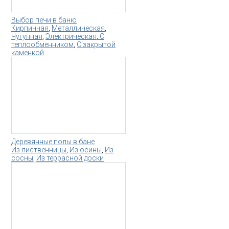
Выбор печи в баню
Кирпичная
,
Металлическая
,
Чугунная
,
Электрическая
,
С
теплообменником
,
С закрытой
каменкой
Деревянные полы в бане
Из лиственницы
,
Из осины
,
Из
сосны
,
Из террасной доски