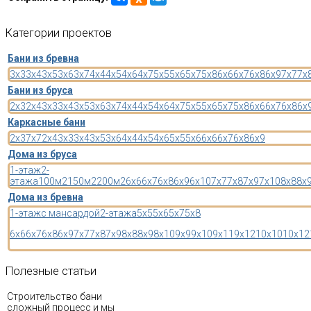
Категории
проектов
Бани из бревна
3x3
3x4
3x5
3x6
3x7
4x4
4x5
4x6
4x7
5x5
5x6
5x7
5x8
6x6
6x7
6x8
6x9
7x7
7x
Бани из бруса
2x3
2x4
3x3
3x4
3x5
3x6
3x7
4x4
4x5
4x6
4x7
5x5
5x6
5x7
5x8
6x6
6x7
6x8
6x
Каркасные бани
2x3
7x7
2x4
3x3
3x4
3x5
3x6
4x4
4x5
4x6
5x5
5x6
6x6
6x7
6x8
6x9
Дома из бруса
1-этаж
2-
этажа
100м2
150м2
200м2
6x6
6x7
6x8
6x9
6x10
7x7
7x8
7x9
7x10
8x8
8x
Дома из бревна
1-этаж
с мансардой
2-этажа
5x5
5x6
5x7
5x8
6x6
6x7
6x8
6x9
7x7
7x8
7x9
8x8
8x9
8x10
9x9
9x10
9x11
9x12
10x10
10x12
Полезные
статьи
Строительство бани
сложный процесс и мы