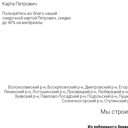
Карта
Петрович:
Пользуйтесь во благо нашей
скидочной картой Петрович, скидки
до 40% на материалы.
Стр
Волоколамский р-н, Воскресенский р-н, Дмитровский р-н, Егорь
Ленинский р-н, Лотошинский р-н, Луховицкий р-н, Люберецкий р-н
Зуевский р-н, Павлово-Посадский р-н, Подольский р-н, Пушк
Солнечногорский р-н, Ступинский р
Мы строи
Из рубленного брев