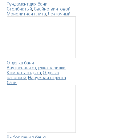
Фундамент для бани
Столбчатый
,
Свайно-винтовой
,
Монолитная плита
,
Ленточный
Отделка бани
Внутренняя отделка парилки
,
Комнаты отдыха
,
Отделка
вагонкой
,
Наружная отделка
бани
Выбор печи в баню