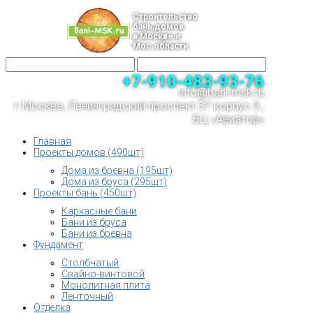
Строительство
бань,домов
в Москве и
Мос.области
+7-910-483-93-76
info@bani-msk.ru
г.Москва, Ленинградский проспект 37 корпус 3 ,
БЦ «Авиатор»
Главная
Проекты домов (490шт)
Дома из бревна (195шт)
Дома из бруса (295шт)
Проекты бань (450шт)
Каркасные бани
Бани из бруса
Бани из бревна
Фундамент
Столбчатый
Свайно-винтовой
Монолитная плита
Ленточный
Отделка