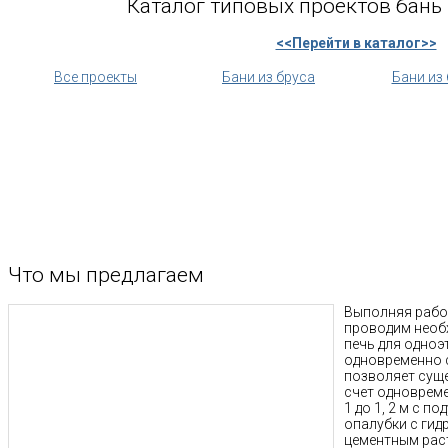
Каталог типовых проектов бань 
<<Перейти в каталог>>
Все проекты
Бани из бруса
Бани из
Что мы предлагаем
Выполняя работ
проводим необ
печь для одно
одновременно с
позволяет суще
счет одновреме
1 до 1, 2 м с 
опалубки с ги
цементным рас