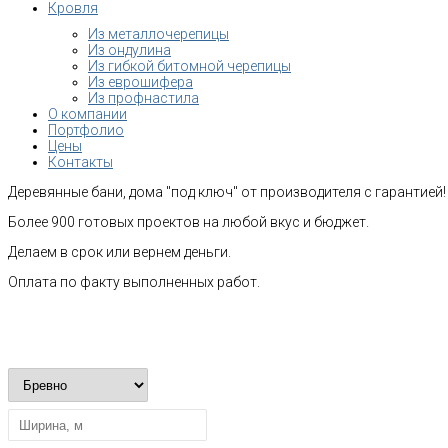
Кровля
Из металлочерепицы
Из ондулина
Из гибкой битомной черепицы
Из еврошифера
Из профнастила
О компании
Портфолио
Цены
Контакты
Деревянные бани, дома "под ключ" от производителя с гарантией!
Более 900 готовых проектов на любой вкус и бюджет.
Делаем в срок или вернем деньги.
Оплата по факту выполненных работ.
Рассчитать стоимость строительства