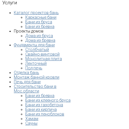
Услуги
Каталог проектов бань
Каркасные бани
Бани из бруса
Бани из бревна
Проекты домов
Дома из бруса
Дома из бревна
Фундаменты для бани
Столбчатый
Свайно-винтовой
Монолитная плита
Ленточный
Под печь
Отделка бань
Монтаж банной кровли
Печь для бани
Строительство бани в
Мос.области
Бани из бревна
Бани из клееного бруса
Бани из газобетона
Бани из кирпича
Бани из пеноблоков
Хамам
Сауны