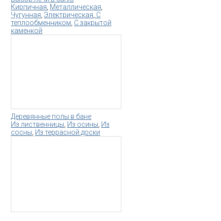
Кирпичная
,
Металлическая
,
Чугунная
,
Электрическая
,
С
теплообменником
,
С закрытой
каменкой
Деревянные полы в бане
Из лиственницы
,
Из осины
,
Из
сосны
,
Из террасной доски