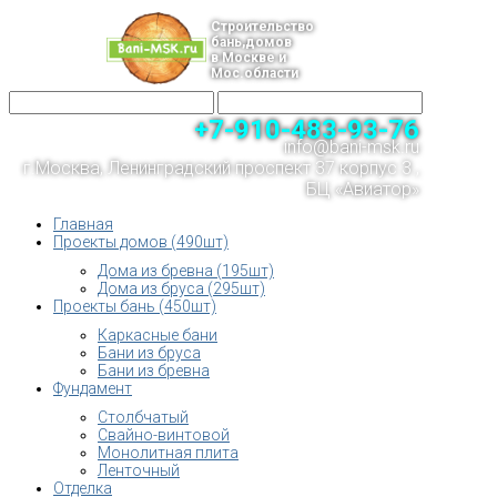
Строительство
бань,домов
в Москве и
Мос.области
+7-910-483-93-76
info@bani-msk.ru
г.Москва, Ленинградский проспект 37 корпус 3 ,
БЦ «Авиатор»
Главная
Проекты домов (490шт)
Дома из бревна (195шт)
Дома из бруса (295шт)
Проекты бань (450шт)
Каркасные бани
Бани из бруса
Бани из бревна
Фундамент
Столбчатый
Свайно-винтовой
Монолитная плита
Ленточный
Отделка