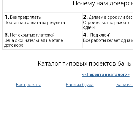
Почему нам доверя
1.
2.
Без предоплаты.
Делаем в срок или бес
Поэтапная оплата за результат.
Строительство разбито 
сдачи.
3.
4.
Нет скрытых платежей.
"Под ключ".
Цена окончательная на этапе
Все работы делает одна 
договора.
Каталог типовых проектов бань 
<<Перейти в каталог>>
Все проекты
Бани из бруса
Бани из