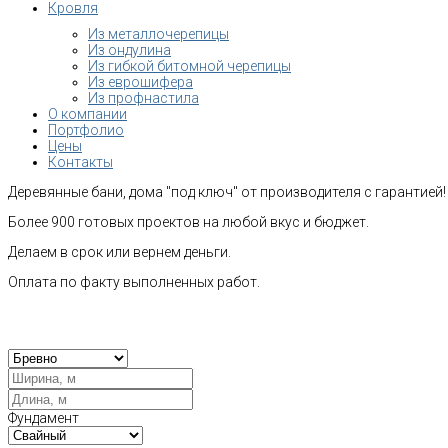
Кровля
Из металлочерепицы
Из ондулина
Из гибкой битомной черепицы
Из еврошифера
Из профнастила
О компании
Портфолио
Цены
Контакты
Деревянные бани, дома "под ключ" от производителя с гарантией!
Более 900 готовых проектов на любой вкус и бюджет.
Делаем в срок или вернем деньги.
Оплата по факту выполненных работ.
Рас
Фундамент