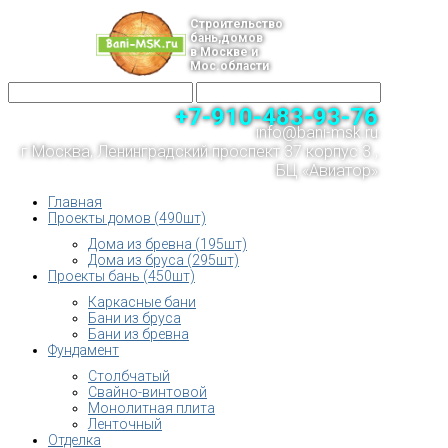
Строительство
бань,домов
в Москве и
Мос.области
+7-910-483-93-76
info@bani-msk.ru
г.Москва, Ленинградский проспект 37 корпус 3 ,
БЦ «Авиатор»
Главная
Проекты домов (490шт)
Дома из бревна (195шт)
Дома из бруса (295шт)
Проекты бань (450шт)
Каркасные бани
Бани из бруса
Бани из бревна
Фундамент
Столбчатый
Свайно-винтовой
Монолитная плита
Ленточный
Отделка