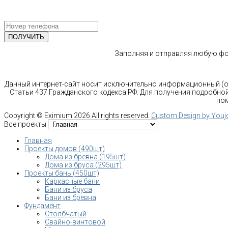
СПЕЦИАЛИСТА
Заполняя и отправляя любую фор
Данный интернет-сайт носит исключительно информационный (оз
Статьи 437 Гражданского кодекса РФ. Для получения подробной
пом
Copyright ©
Eximium
2026 All rights reserved.
Custom Design by You
Все проекты
Главная
Проекты домов (490шт)
Дома из бревна (195шт)
Дома из бруса (295шт)
Проекты бань (450шт)
Каркасные бани
Бани из бруса
Бани из бревна
Фундамент
Столбчатый
Свайно-винтовой