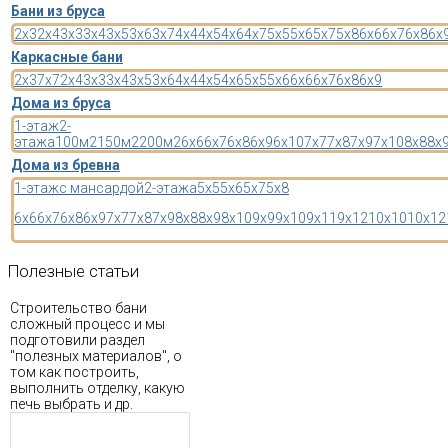
Бани из бруса
2x3
2x4
3x3
3x4
3x5
3x6
3x7
4x4
4x5
4x6
4x7
5x5
5x6
5x7
5x8
6x6
6x7
6x8
6x
Каркасные бани
2x3
7x7
2x4
3x3
3x4
3x5
3x6
4x4
4x5
4x6
5x5
5x6
6x6
6x7
6x8
6x9
Дома из бруса
1-этаж
2-
этажа
100м2
150м2
200м2
6x6
6x7
6x8
6x9
6x10
7x7
7x8
7x9
7x10
8x8
8x
Дома из бревна
1-этаж
с мансардой
2-этажа
5x5
5x6
5x7
5x8
6x6
6x7
6x8
6x9
7x7
7x8
7x9
8x8
8x9
8x10
9x9
9x10
9x11
9x12
10x10
10x12
Полезные
статьи
Строительство бани
сложный процесс и мы
подготовили раздел
"полезных материалов", о
том как построить,
выполнить отделку, какую
печь выбрать и др.