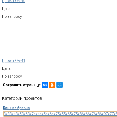
Проект ОБ-40
Цена:
По запросу
Проект ОБ-41
Цена:
По запросу
Сохранить страницу:
Категории
проектов
Бани из бревна
3x3
3x4
3x5
3x6
3x7
4x4
4x5
4x6
4x7
5x5
5x6
5x7
5x8
6x6
6x7
6x8
6x9
7x7
7x