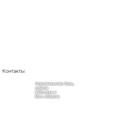
Контакты:
Строительство бань,
домов
в Москве и
Мос.области
тел.: +7-910-483-93-76
г. Москва
Ленинградский проспект 37 корпус 3 , БЦ «Авиатор»
Email: info@bani-msk.ru
ПОЛУЧИТЕ БЕСПЛАТНУЮ КОНС