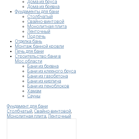
Дома из бруса
Дома из бревна
Фундаменты для бани
Столбчатый
Свайно-винтовой
Монолитная плита
Ленточный
Под печь
Отделка бань
Монтаж банной кровли
Печь для бани
Строительство бани в
Мос.области
Бани из бревна
Бани из клееного бруса
Бани из газобетона
Бани из кирпича
Бани из пеноблоков
Хамам
Сауны
Фундамент для бани
Столбчатый
,
Свайно-винтовой
,
Монолитная плита
,
Ленточный