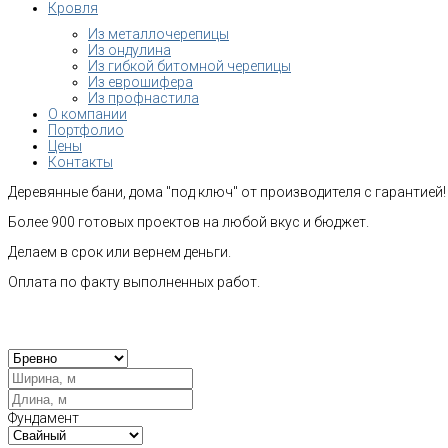
Кровля
Из металлочерепицы
Из ондулина
Из гибкой битомной черепицы
Из еврошифера
Из профнастила
О компании
Портфолио
Цены
Контакты
Деревянные бани, дома "под ключ" от производителя с гарантией!
Более 900 готовых проектов на любой вкус и бюджет.
Делаем в срок или вернем деньги.
Оплата по факту выполненных работ.
Рас
Фундамент