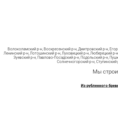
Стр
Волоколамский р-н, Воскресенский р-н, Дмитровский р-н, Егорь
Ленинский р-н, Лотошинский р-н, Луховицкий р-н, Люберецкий р-н
Зуевский р-н, Павлово-Посадский р-н, Подольский р-н, Пушк
Солнечногорский р-н, Ступинский р
Мы строи
Из рубленного брев