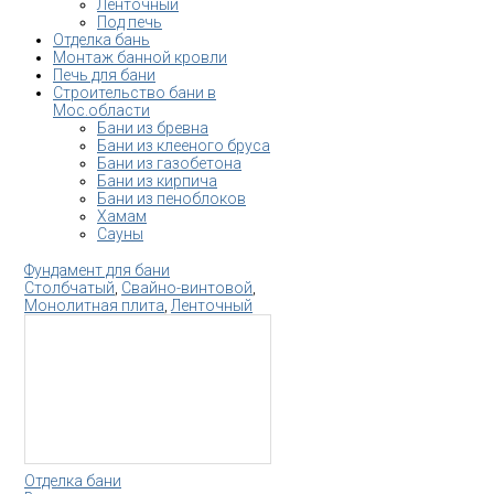
Ленточный
Под печь
Отделка бань
Монтаж банной кровли
Печь для бани
Строительство бани в
Мос.области
Бани из бревна
Бани из клееного бруса
Бани из газобетона
Бани из кирпича
Бани из пеноблоков
Хамам
Сауны
Фундамент для бани
Столбчатый
,
Свайно-винтовой
,
Монолитная плита
,
Ленточный
Отделка бани