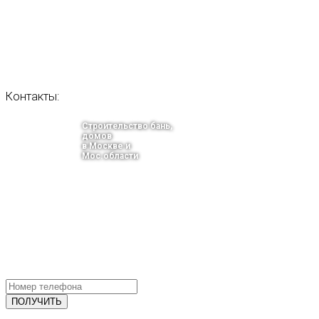
Контакты:
Строительство бань,
домов
в Москве и
Мос.области
тел.: +7-910-483-93-76
г. Москва
Ленинградский проспект 37 корпус 3 , БЦ «Авиатор»
Email: info@bani-msk.ru
ПОЛУЧИТЕ БЕСПЛАТНУЮ КОНС
СПЕЦИАЛИСТА