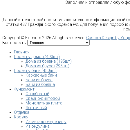
Заполняя и отправляя любую фор
Данный интернет-сайт носит исключительно информационный (оз
Статьи 437 Гражданского кодекса РФ. Для получения подробной
пом
Copyright ©
Eximium
2026 All rights reserved.
Custom Design by You
Все проекты
Главная
Проекты домов (490шт)
Дома из бревна (195шт)
Дома из бруса (295шт)
Проекты бань (450шт)
Каркасные бани
Бани из бруса
Бани из бревна
Фундамент
Столбчатый
Свайно-винтовой
Монолитная плита
Ленточный
Отделка
Кровля
Из металлочерепицы
Из ондулина