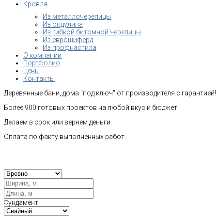
Кровля
Из металлочерепицы
Из ондулина
Из гибкой битомной черепицы
Из еврошифера
Из профнастила
О компании
Портфолио
Цены
Контакты
Деревянные бани, дома "под ключ" от производителя с гарантией!
Более 900 готовых проектов на любой вкус и бюджет.
Делаем в срок или вернем деньги.
Оплата по факту выполненных работ.
Рас
Фундамент