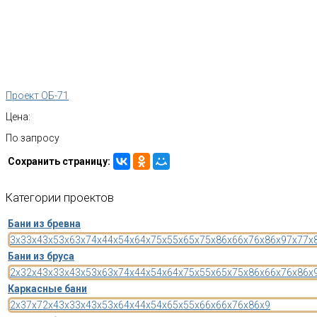
Проект ОБ-71
Цена:
По запросу
Сохранить страницу:
Категории
проектов
Бани из бревна
3x3
3x4
3x5
3x6
3x7
4x4
4x5
4x6
4x7
5x5
5x6
5x7
5x8
6x6
6x7
6x8
6x9
7x7
7x
Бани из бруса
2x3
2x4
3x3
3x4
3x5
3x6
3x7
4x4
4x5
4x6
4x7
5x5
5x6
5x7
5x8
6x6
6x7
6x8
6x
Каркасные бани
2x3
7x7
2x4
3x3
3x4
3x5
3x6
4x4
4x5
4x6
5x5
5x6
6x6
6x7
6x8
6x9