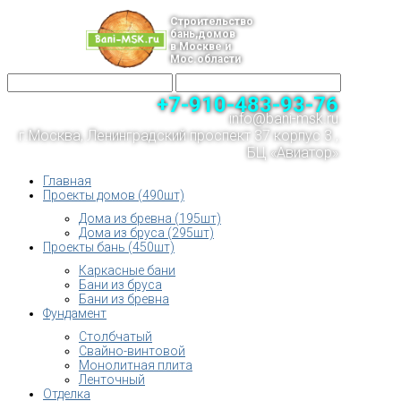
Строительство
бань,домов
в Москве и
Мос.области
+7-910-483-93-76
info@bani-msk.ru
г.Москва, Ленинградский проспект 37 корпус 3 ,
БЦ «Авиатор»
Главная
Проекты домов (490шт)
Дома из бревна (195шт)
Дома из бруса (295шт)
Проекты бань (450шт)
Каркасные бани
Бани из бруса
Бани из бревна
Фундамент
Столбчатый
Свайно-винтовой
Монолитная плита
Ленточный
Отделка