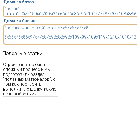
Дома из бруса
1-этаж
2-
этажа
100м2
150м2
200м2
6x6
6x7
6x8
6x9
6x10
7x7
7x8
7x9
7x10
8x8
8x
Дома из бревна
1-этаж
с мансардой
2-этажа
5x5
5x6
5x7
5x8
6x6
6x7
6x8
6x9
7x7
7x8
7x9
8x8
8x9
8x10
9x9
9x10
9x11
9x12
10x10
10x12
Полезные
статьи
Строительство бани
сложный процесс и мы
подготовили раздел
"полезных материалов", о
том как построить,
выполнить отделку, какую
печь выбрать и др.