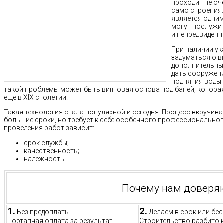
проходит не оч
само строения
является одни
могут послужи
и непредвиденн
При наличии ук
задуматься о в
дополнительных
дать сооружени
поднятия воды 
такой проблемы может быть винтовая основа под баней, котора
еще в ХІХ столетии.
Такая технология стала популярной и сегодня. Процесс вкручива
большие сроки, но требует к себе особенного профессиональног
проведения работ зависит:
срок службы;
качественность;
надежность.
Почему нам доверя
1.
2.
Без предоплаты.
Делаем в срок или бес
Поэтапная оплата за результат.
Строительство разбито 