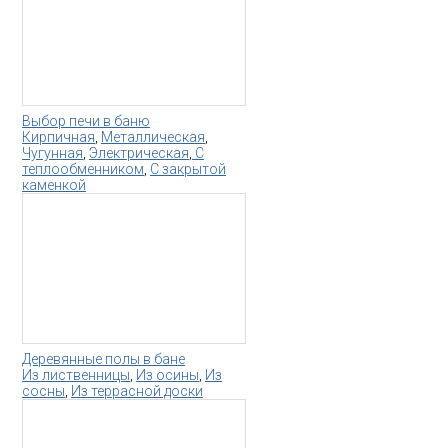
Выбор печи в баню
Кирпичная
,
Металлическая
,
Чугунная
,
Электрическая
,
С
теплообменником
,
С закрытой
каменкой
Деревянные полы в бане
Из лиственницы
,
Из осины
,
Из
сосны
,
Из террасной доски