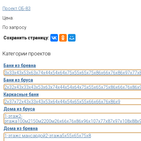
Проект ОБ-83
Цена:
По запросу
Сохранить страницу:
Категории
проектов
Бани из бревна
3x3
3x4
3x5
3x6
3x7
4x4
4x5
4x6
4x7
5x5
5x6
5x7
5x8
6x6
6x7
6x8
6x9
7x7
7x
Бани из бруса
2x3
2x4
3x3
3x4
3x5
3x6
3x7
4x4
4x5
4x6
4x7
5x5
5x6
5x7
5x8
6x6
6x7
6x8
6x
Каркасные бани
2x3
7x7
2x4
3x3
3x4
3x5
3x6
4x4
4x5
4x6
5x5
5x6
6x6
6x7
6x8
6x9
Дома из бруса
1-этаж
2-
этажа
100м2
150м2
200м2
6x6
6x7
6x8
6x9
6x10
7x7
7x8
7x9
7x10
8x8
8x
Дома из бревна
1-этаж
с мансардой
2-этажа
5x5
5x6
5x7
5x8