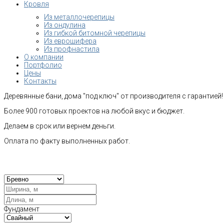
Кровля
Из металлочерепицы
Из ондулина
Из гибкой битомной черепицы
Из еврошифера
Из профнастила
О компании
Портфолио
Цены
Контакты
Деревянные бани, дома "под ключ" от производителя с гарантией!
Более 900 готовых проектов на любой вкус и бюджет.
Делаем в срок или вернем деньги.
Оплата по факту выполненных работ.
Рас
Фундамент