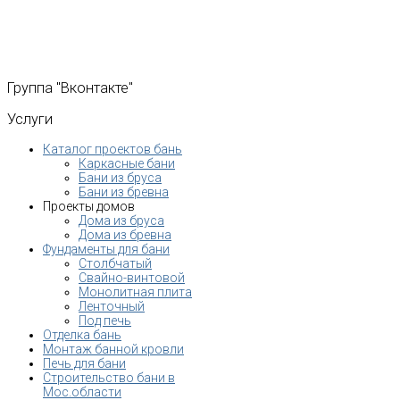
Группа
"Вконтакте"
Услуги
Каталог проектов бань
Каркасные бани
Бани из бруса
Бани из бревна
Проекты домов
Дома из бруса
Дома из бревна
Фундаменты для бани
Столбчатый
Свайно-винтовой
Монолитная плита
Ленточный
Под печь
Отделка бань
Монтаж банной кровли
Печь для бани
Строительство бани в
Мос.области