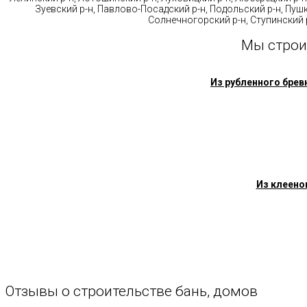
Зуевский р-н, Павлово-Посадский р-н, Подольский р-н, Пушк
Солнечногорский р-н, Ступинский р
Мы строи
Из рубленного брев
Из клеено
Отзывы
о
строительстве
бань,
домов