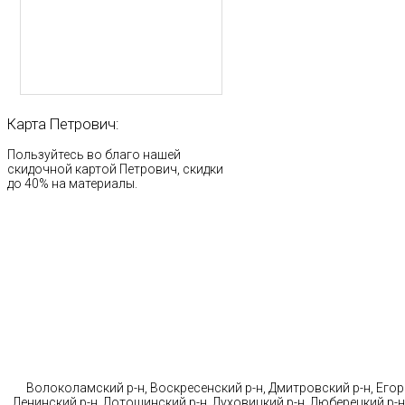
Карта
Петрович:
Пользуйтесь во благо нашей
скидочной картой Петрович, скидки
до 40% на материалы.
Стр
Волоколамский р-н, Воскресенский р-н, Дмитровский р-н, Егорь
Ленинский р-н, Лотошинский р-н, Луховицкий р-н, Люберецкий р-н