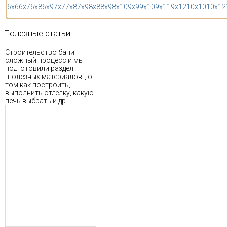
6x6
6x7
6x8
6x9
7x7
7x8
7x9
8x8
8x9
8x10
9x9
9x10
9x11
9x12
10x10
10x12
Полезные
статьи
Строительство бани
сложный процесс и мы
подготовили раздел
"полезных материалов", о
том как построить,
выполнить отделку, какую
печь выбрать и др.