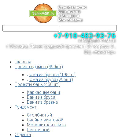
Строительство
бань,домов
в Москве и
Мос.области
+7-910-483-93-76
info@bani-msk.ru
г.Москва, Ленинградский проспект 37 корпус 3 ,
БЦ «Авиатор»
Главная
Проекты домов (490шт)
Дома из бревна (195шт)
Дома из бруса (295шт)
Проекты бань (450шт)
Каркасные бани
Бани из бруса
Бани из бревна
Фундамент
Столбчатый
Свайно-винтовой
Монолитная плита
Ленточный
Отделка