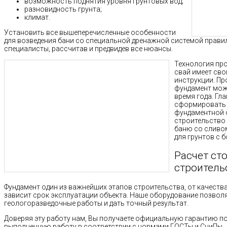
возможность поднятия уровня грунтовых вод;
разновидность грунта;
климат.
Установить все вышеперечисленные особенности
для возведения бани со специальной дренажной системой прави
специалисты, рассчитав и предвидев все нюансы.
Технология пр
свай имеет св
инструкции. П
фундамент мож
время года. Гл
сформировать 
фундаментной о
строительство 
баню со сливо
для грунтов с 
Расчет ст
строитель
Фундамент один из важнейших этапов строительства, от качест
зависит срок эксплуатации объекта. Наше оборудование позво
геологоразведочные работы и дать точный результат.
Доверяя эту работу нам, Вы получаете официальную гарантию п
выполненную работу в соответствии с нормами ГОСТы и СниПы.