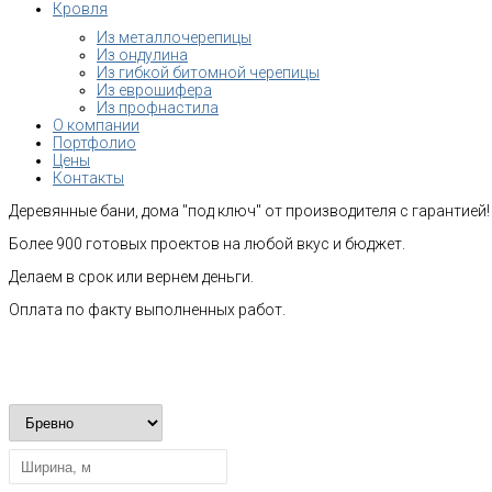
Кровля
Из металлочерепицы
Из ондулина
Из гибкой битомной черепицы
Из еврошифера
Из профнастила
О компании
Портфолио
Цены
Контакты
Деревянные бани, дома "под ключ" от производителя с гарантией!
Более 900 готовых проектов на любой вкус и бюджет.
Делаем в срок или вернем деньги.
Оплата по факту выполненных работ.
Рассчитать стоимость строительства