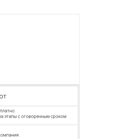
ют
платно.
на этапы с оговоренным сроком
компания.