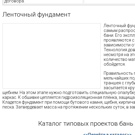
договора.
Ленточный фундамент
Ленточный фун
самым распрос
бани. Его эксп
проявляются с 
зависимости от
Технология дов
несмотря на эт
количество мат
обойдется.
Правильность 
мельчайших по
траншея с глуби
засыпается кру
щебнем. На этом этапе нужно подготовить специальную опалуб
каркас. К обшивке цепляется гидроизоляционная плёнка, защищ
Кладется фундамент при помощи бутового камня, щебня, кирпича
песка. Затвердевает масса на протяжении нескольких суток, в з
Каталог типовых проектов бань 
<<Перейти в каталог>>