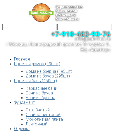
Строительство
бань,домов
в Москве и
Мос.области
+7-910-483-93-76
info@bani-msk.ru
г.Москва, Ленинградский проспект 37 корпус 3 ,
БЦ «Авиатор»
Главная
Проекты домов (490шт)
Дома из бревна (195шт)
Дома из бруса (295шт)
Проекты бань (450шт)
Каркасные бани
Бани из бруса
Бани из бревна
Фундамент
Столбчатый
Свайно-винтовой
Монолитная плита
Ленточный
Отделка