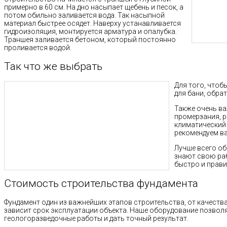
примерно в 60 см. На дно насыпает щебень и песок, а
потом обильно заливается вода. Так насыпной
материал быстрее осядет. Наверху устанавливается
гидроизоляция, монтируется арматура и опалубка.
Траншея заливается бетоном, который постоянно
проливается водой.
Так что же выбрать
Для того, чтоб
для бани, обра
Также очень ва
промерзания, р
климатический 
рекомендуем ва
Лучше всего о
знают свою раб
быстро и прави
Стоимость строительства фундамента
Фундамент один из важнейших этапов строительства, от качест
зависит срок эксплуатации объекта. Наше оборудование позво
геологоразведочные работы и дать точный результат.