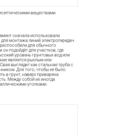
исептическими веществами.
амент сначала использовали
 для монтажа линий электропередач.
приспособили для обычного
и он подойдёт для участков, где
сокий уровень грунтовых вод или
ание является рыхлым или
Свая выглядит как стальная труба с
ником. Для того, чтобы ее было
ть в грунт, наверх приварена
ть. Между собой их иногда
аллическими уголками.