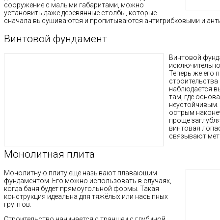
сооружение с малыми габаритами, можно
установить даже деревянные столбы, которые
сначала высушиваются и пропитываются антигрибковыми и ант
Винтовой фундамент
Винтовой фунд
исключительно
Теперь же его 
строительства 
наблюдается вы
там, где основ
неустойчивым. 
острым наконеч
проще заглубля
винтовая лопас
связывают мет
Монолитная плита
Монолитную плиту еще называют плавающим
фундаментом. Его можно использовать в случаях,
когда баня будет прямоугольной формы. Такая
конструкция идеальна для тяжёлых или насыпных
грунтов.
Строительство начинается с траншеи с глубиной