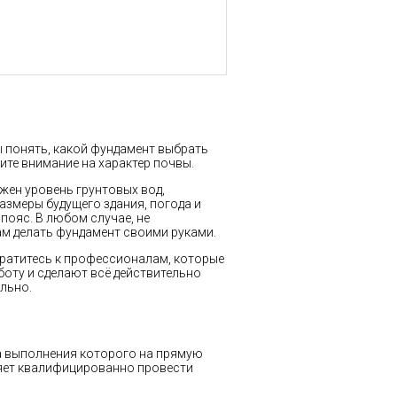
ы понять, какой фундамент выбрать
тите внимание на характер почвы.
жен уровень грунтовых вод,
азмеры будущего здания, погода и
пояс. В любом случае, не
м делать фундамент своими руками.
братитесь к профессионалам, которые
оту и сделают всё действительно
льно.
ва выполнения которого на прямую
ляет квалифицированно провести