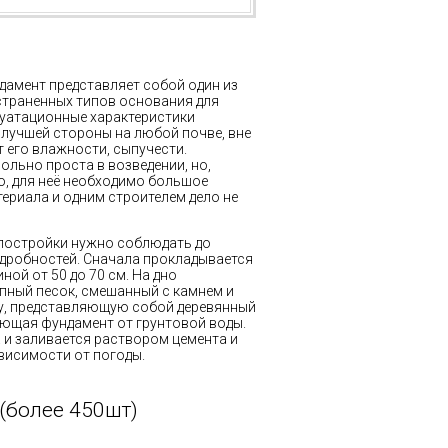
дамент представляет собой один из
траненных типов основания для
луатационные характеристики
лучшей стороны на любой почве, вне
 его влажности, сыпучести.
ольно проста в возведении, но,
о, для неё необходимо большое
ериала и одним строителем дело не
постройки нужно соблюдать до
дробностей. Сначала прокладывается
ной от 50 до 70 см. На дно
пный песок, смешанный с камнем и
ку, представляющую собой деревянный
ающая фундамент от грунтовой воды.
 и заливается раствором цемента и
ависимости от погоды.
(более 450шт)