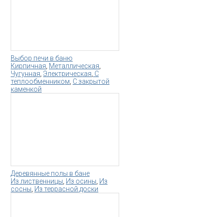
Выбор печи в баню
Кирпичная
,
Металлическая
,
Чугунная
,
Электрическая
,
С
теплообменником
,
С закрытой
каменкой
Деревянные полы в бане
Из лиственницы
,
Из осины
,
Из
сосны
,
Из террасной доски