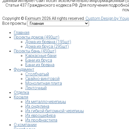
Данный интернет-сайт носит исключительно информационный (оз
Статьи 437 Гражданского кодекса РФ. Для получения подробной
пом
Copyright ©
Eximium
2026 All rights reserved.
Custom Design by You
Все проекты
Главная
Проекты домов (490шт)
Дома из бревна (195шт)
Дома из бруса (295шт)
Проекты бань (450шт)
Каркасные бани
Бани из бруса
Бани из бревна
Фундамент
Столбчатый
Свайно-винтовой
Монолитная плита
Ленточный
Отделка
Кровля
Из металлочерепицы
Из ондулина
Из гибкой битомной черепицы
Из еврошифера
Из профнастила
О компании