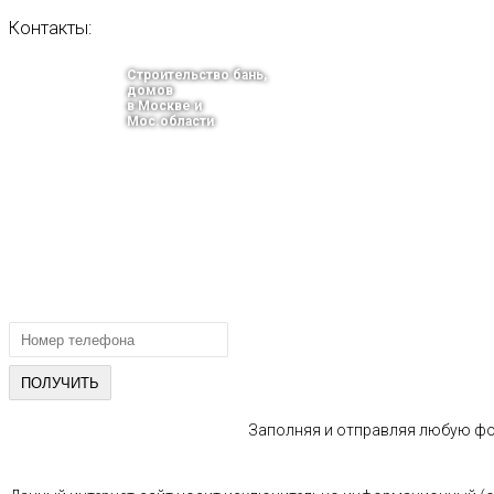
Контакты:
Строительство бань,
домов
в Москве и
Мос.области
тел.: +7-910-483-93-76
г. Москва
Ленинградский проспект 37 корпус 3 , БЦ «Авиатор»
Email: info@bani-msk.ru
ПОЛУЧИТЕ БЕСПЛАТНУЮ КОНС
СПЕЦИАЛИСТА
Заполняя и отправляя любую фор