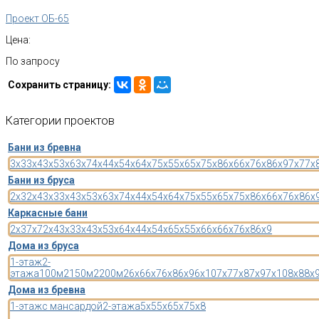
Проект ОБ-65
Цена:
По запросу
Сохранить страницу:
Категории
проектов
Бани из бревна
3x3
3x4
3x5
3x6
3x7
4x4
4x5
4x6
4x7
5x5
5x6
5x7
5x8
6x6
6x7
6x8
6x9
7x7
7x
Бани из бруса
2x3
2x4
3x3
3x4
3x5
3x6
3x7
4x4
4x5
4x6
4x7
5x5
5x6
5x7
5x8
6x6
6x7
6x8
6x
Каркасные бани
2x3
7x7
2x4
3x3
3x4
3x5
3x6
4x4
4x5
4x6
5x5
5x6
6x6
6x7
6x8
6x9
Дома из бруса
1-этаж
2-
этажа
100м2
150м2
200м2
6x6
6x7
6x8
6x9
6x10
7x7
7x8
7x9
7x10
8x8
8x
Дома из бревна
1-этаж
с мансардой
2-этажа
5x5
5x6
5x7
5x8