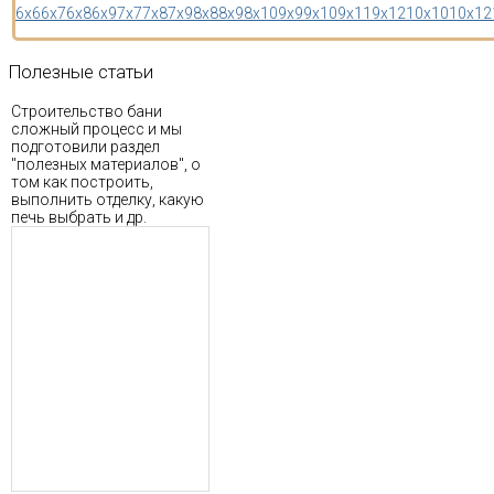
6x6
6x7
6x8
6x9
7x7
7x8
7x9
8x8
8x9
8x10
9x9
9x10
9x11
9x12
10x10
10x12
Полезные
статьи
Строительство бани
сложный процесс и мы
подготовили раздел
"полезных материалов", о
том как построить,
выполнить отделку, какую
печь выбрать и др.