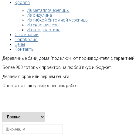
Кровля
Из металлочерепицы
Из ондулина
Из гибкой битомной черепицы
Из еврошифера
Из профнастила
О компании
Портфолио
Цены
Контакты
Деревянные бани, дома "под ключ" от производителя с гарантией!
Более 900 готовых проектов на любой вкус и бюджет.
Делаем в срок или вернем деньги.
Оплата по факту выполненных работ.
Рассчитать стоимость строительства