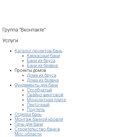
Группа
"Вконтакте"
Услуги
Каталог проектов бань
Каркасные бани
Бани из бруса
Бани из бревна
Проекты домов
Дома из бруса
Дома из бревна
Фундаменты для бани
Столбчатый
Свайно-винтовой
Монолитная плита
Ленточный
Под печь
Отделка бань
Монтаж банной кровли
Печь для бани
Строительство бани в
Мос.области