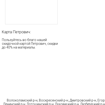
Карта
Петрович:
Пользуйтесь во благо нашей
скидочной картой Петрович, скидки
до 40% на материалы.
Стр
Волоколамский р-н, Воскресенский р-н, Дмитровский р-н, Егорь
Ленинский р-н, Лотошинский р-н, Луховицкий р-н, Люберецкий р-н