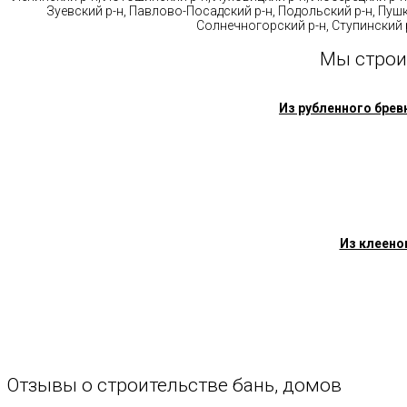
Зуевский р-н, Павлово-Посадский р-н, Подольский р-н, Пушк
Солнечногорский р-н, Ступинский р
Мы строи
Из рубленного брев
Из клеено
Отзывы
о
строительстве
бань,
домов