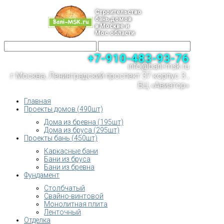
Строительство
бань,домов
в Москве и
Мос.области
+7-910-483-93-76
info@bani-msk.ru
г.Москва, Ленинградский проспект 37 корпус 3 ,
БЦ «Авиатор»
Главная
Проекты домов (490шт)
Дома из бревна (195шт)
Дома из бруса (295шт)
Проекты бань (450шт)
Каркасные бани
Бани из бруса
Бани из бревна
Фундамент
Столбчатый
Свайно-винтовой
Монолитная плита
Ленточный
Отделка