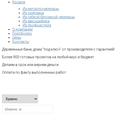
Кровля
Из металлочерепицы
Из ондулина
Из гибкой битомной черепицы
Из еврошифера
Из профнастила
О компании
Портфолио
Цены
Контакты
Деревянные бани, дома "под ключ" от производителя с гарантией!
Более 900 готовых проектов на любой вкус и бюджет.
Делаем в срок или вернем деньги.
Оплата по факту выполненных работ.
Рассчитать стоимость строительства