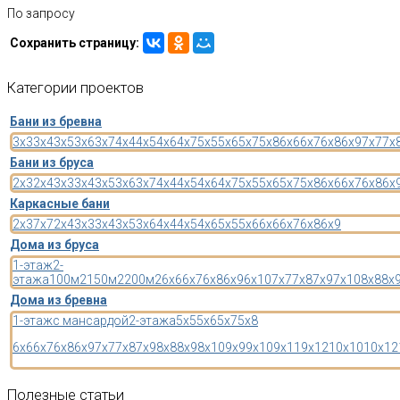
По запросу
Сохранить страницу:
Категории
проектов
Бани из бревна
3x3
3x4
3x5
3x6
3x7
4x4
4x5
4x6
4x7
5x5
5x6
5x7
5x8
6x6
6x7
6x8
6x9
7x7
7x
Бани из бруса
2x3
2x4
3x3
3x4
3x5
3x6
3x7
4x4
4x5
4x6
4x7
5x5
5x6
5x7
5x8
6x6
6x7
6x8
6x
Каркасные бани
2x3
7x7
2x4
3x3
3x4
3x5
3x6
4x4
4x5
4x6
5x5
5x6
6x6
6x7
6x8
6x9
Дома из бруса
1-этаж
2-
этажа
100м2
150м2
200м2
6x6
6x7
6x8
6x9
6x10
7x7
7x8
7x9
7x10
8x8
8x
Дома из бревна
1-этаж
с мансардой
2-этажа
5x5
5x6
5x7
5x8
6x6
6x7
6x8
6x9
7x7
7x8
7x9
8x8
8x9
8x10
9x9
9x10
9x11
9x12
10x10
10x12
Полезные
статьи