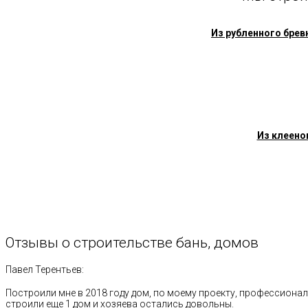
Из рубленного брев
Из клеено
Отзывы
о
строительстве
бань,
домов
Павел Терентьев:
Построили мне в 2018 году дом, по моему проекту, профессионал
строили еще 1 дом и хозяева остались довольны.