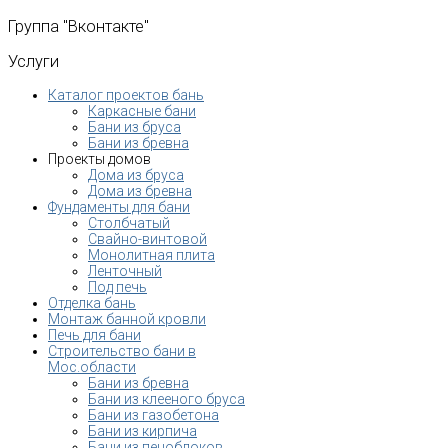
Группа
"Вконтакте"
Услуги
Каталог проектов бань
Каркасные бани
Бани из бруса
Бани из бревна
Проекты домов
Дома из бруса
Дома из бревна
Фундаменты для бани
Столбчатый
Свайно-винтовой
Монолитная плита
Ленточный
Под печь
Отделка бань
Монтаж банной кровли
Печь для бани
Строительство бани в
Мос.области
Бани из бревна
Бани из клееного бруса
Бани из газобетона
Бани из кирпича
Бани из пеноблоков