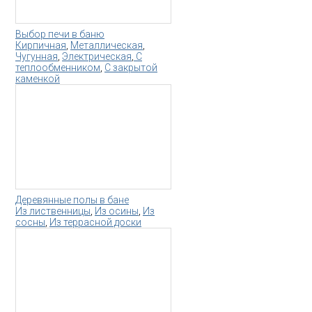
Выбор печи в баню
Кирпичная
,
Металлическая
,
Чугунная
,
Электрическая
,
С
теплообменником
,
С закрытой
каменкой
Деревянные полы в бане
Из лиственницы
,
Из осины
,
Из
сосны
,
Из террасной доски