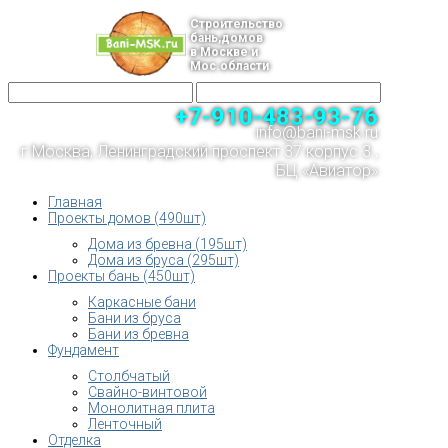
Строительство
бань,домов
в Москве и
Мос.области
+7-910-483-93-76
info@bani-msk.ru
г.Москва, Ленинградский проспект 37 корпус 3 ,
БЦ «Авиатор»
Главная
Проекты домов (490шт)
Дома из бревна (195шт)
Дома из бруса (295шт)
Проекты бань (450шт)
Каркасные бани
Бани из бруса
Бани из бревна
Фундамент
Столбчатый
Свайно-винтовой
Монолитная плита
Ленточный
Отделка