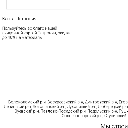
Карта
Петрович:
Пользуйтесь во благо нашей
скидочной картой Петрович, скидки
до 40% на материалы.
Стр
Волоколамский р-н, Воскресенский р-н, Дмитровский р-н, Егорь
Ленинский р-н, Лотошинский р-н, Луховицкий р-н, Люберецкий р-н
Зуевский р-н, Павлово-Посадский р-н, Подольский р-н, Пушк
Солнечногорский р-н, Ступинский р
Мы строи