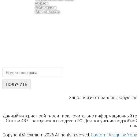
домов
в Москве и
Мос.области
тел.: +7-910-483-93-76
г. Москва
Ленинградский проспект 37 корпус 3 , БЦ «Авиатор»
Email: info@bani-msk.ru
ПОЛУЧИТЕ БЕСПЛАТНУЮ КОНС
СПЕЦИАЛИСТА
Заполняя и отправляя любую фор
Данный интернет-сайт носит исключительно информационный (оз
Статьи 437 Гражданского кодекса РФ. Для получения подробной
пом
Copyright ©
Eximium
2026 All rights reserved.
Custom Design by You