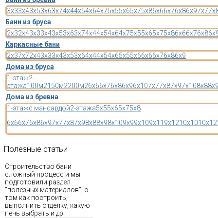
3x3
3x4
3x5
3x6
3x7
4x4
4x5
4x6
4x7
5x5
5x6
5x7
5x8
6x6
6x7
6x8
6x9
7x7
7x
Бани из бруса
2x3
2x4
3x3
3x4
3x5
3x6
3x7
4x4
4x5
4x6
4x7
5x5
5x6
5x7
5x8
6x6
6x7
6x8
6x
Каркасные бани
2x3
7x7
2x4
3x3
3x4
3x5
3x6
4x4
4x5
4x6
5x5
5x6
6x6
6x7
6x8
6x9
Дома из бруса
1-этаж
2-
этажа
100м2
150м2
200м2
6x6
6x7
6x8
6x9
6x10
7x7
7x8
7x9
7x10
8x8
8x
Дома из бревна
1-этаж
с мансардой
2-этажа
5x5
5x6
5x7
5x8
6x6
6x7
6x8
6x9
7x7
7x8
7x9
8x8
8x9
8x10
9x9
9x10
9x11
9x12
10x10
10x12
Полезные
статьи
Строительство бани
сложный процесс и мы
подготовили раздел
"полезных материалов", о
том как построить,
выполнить отделку, какую
печь выбрать и др.