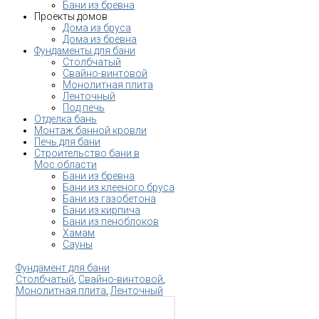
Бани из бревна
Проекты домов
Дома из бруса
Дома из бревна
Фундаменты для бани
Столбчатый
Свайно-винтовой
Монолитная плита
Ленточный
Под печь
Отделка бань
Монтаж банной кровли
Печь для бани
Строительство бани в
Мос.области
Бани из бревна
Бани из клееного бруса
Бани из газобетона
Бани из кирпича
Бани из пеноблоков
Хамам
Сауны
Фундамент для бани
Столбчатый
,
Свайно-винтовой
,
Монолитная плита
,
Ленточный