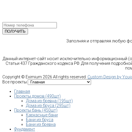
ПОЛУЧИТЕ БЕСПЛАТНУЮ КОНС
СПЕЦИАЛИСТА
Заполняя и отправляя любую фор
Данный интернет-сайт носит исключительно информационный (оз
Статьи 437 Гражданского кодекса РФ. Для получения подробной
пом
Copyright ©
Eximium
2026 All rights reserved.
Custom Design by You
Все проекты
Главная
Проекты домов (490шт)
Дома из бревна (195шт)
Дома из бруса (295шт)
Проекты бань (450шт)
Каркасные бани
Бани из бруса
Бани из бревна
Фундамент