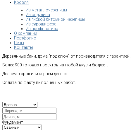
Кровля
Из металлочерепицы
Из ондулина
Из гибкой битомной черепицы
Из еврошифера
Из профнастила
О компании
Портфолио
Цены
Контакты
Деревянные бани, дома "под ключ" от производителя с гарантией!
Более 900 готовых проектов на любой вкус и бюджет.
Делаем в срок или вернем деньги.
Оплата по факту выполненных работ.
Рас
Фундамент