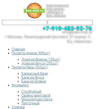
Строительство
бань,домов
в Москве и
Мос.области
+7-910-483-93-76
info@bani-msk.ru
г.Москва, Ленинградский проспект 37 корпус 3 ,
БЦ «Авиатор»
Главная
Проекты домов (490шт)
Дома из бревна (195шт)
Дома из бруса (295шт)
Проекты бань (450шт)
Каркасные бани
Бани из бруса
Бани из бревна
Фундамент
Столбчатый
Свайно-винтовой
Монолитная плита
Ленточный
Отделка