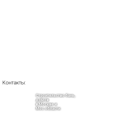
Контакты:
Строительство бань,
домов
в Москве и
Мос.области
тел.: +7-910-483-93-76
г. Москва
Ленинградский проспект 37 корпус 3 , БЦ «Авиатор»
Email: info@bani-msk.ru