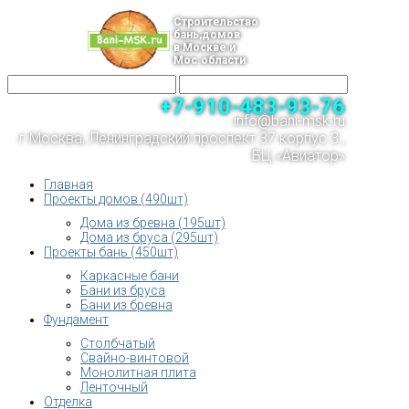
Строительство
бань,домов
в Москве и
Мос.области
+7-910-483-93-76
info@bani-msk.ru
г.Москва, Ленинградский проспект 37 корпус 3 ,
БЦ «Авиатор»
Главная
Проекты домов (490шт)
Дома из бревна (195шт)
Дома из бруса (295шт)
Проекты бань (450шт)
Каркасные бани
Бани из бруса
Бани из бревна
Фундамент
Столбчатый
Свайно-винтовой
Монолитная плита
Ленточный
Отделка