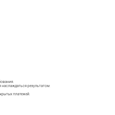
бования.
ся наслаждаться результатом.
скрытых платежей.