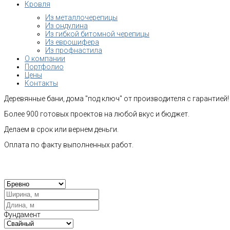
Кровля
Из металлочерепицы
Из ондулина
Из гибкой битомной черепицы
Из еврошифера
Из профнастила
О компании
Портфолио
Цены
Контакты
Деревянные бани, дома "под ключ" от производителя с гарантией!
Более 900 готовых проектов на любой вкус и бюджет.
Делаем в срок или вернем деньги.
Оплата по факту выполненных работ.
Рас
Фундамент