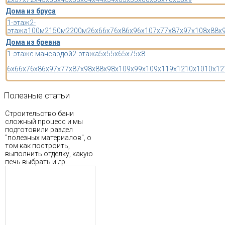
Дома из бруса
1-этаж
2-
этажа
100м2
150м2
200м2
6x6
6x7
6x8
6x9
6x10
7x7
7x8
7x9
7x10
8x8
8x
Дома из бревна
1-этаж
с мансардой
2-этажа
5x5
5x6
5x7
5x8
6x6
6x7
6x8
6x9
7x7
7x8
7x9
8x8
8x9
8x10
9x9
9x10
9x11
9x12
10x10
10x12
Полезные
статьи
Строительство бани
сложный процесс и мы
подготовили раздел
"полезных материалов", о
том как построить,
выполнить отделку, какую
печь выбрать и др.