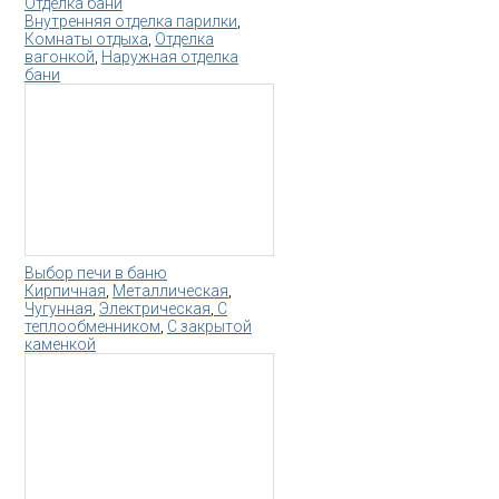
Отделка бани
Внутренняя отделка парилки
,
Комнаты отдыха
,
Отделка
вагонкой
,
Наружная отделка
бани
Выбор печи в баню
Кирпичная
,
Металлическая
,
Чугунная
,
Электрическая
,
С
теплообменником
,
С закрытой
каменкой