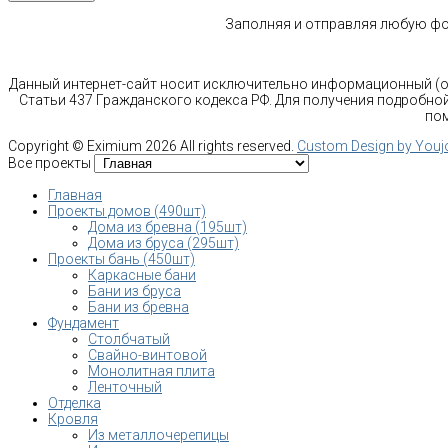
Заполняя и отправляя любую фор
Данный интернет-сайт носит исключительно информационный (оз
Статьи 437 Гражданского кодекса РФ. Для получения подробной
пом
Copyright ©
Eximium
2026 All rights reserved.
Custom Design by You
Все проекты
Главная
Проекты домов (490шт)
Дома из бревна (195шт)
Дома из бруса (295шт)
Проекты бань (450шт)
Каркасные бани
Бани из бруса
Бани из бревна
Фундамент
Столбчатый
Свайно-винтовой
Монолитная плита
Ленточный
Отделка
Кровля
Из металлочерепицы