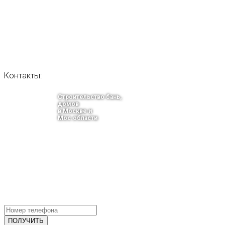
Контакты:
Строительство бань,
домов
в Москве и
Мос.области
тел.: +7-910-483-93-76
г. Москва
Ленинградский проспект 37 корпус 3 , БЦ «Авиатор»
Email: info@bani-msk.ru
ПОЛУЧИТЕ БЕСПЛАТНУЮ КОНС
СПЕЦИАЛИСТА