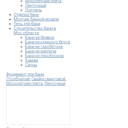
Монолитная плита
Ленточный
Под печь
Отделка бань
Монтаж банной кровли
Печь для бани
Строительство бани в
Мос.области
Бани из бревна
Бани из клееного бруса
Бани из газобетона
Бани из кирпича
Бани из пеноблоков
Хамам
Сауны
Фундамент для бани
Столбчатый
,
Свайно-винтовой
,
Монолитная плита
,
Ленточный