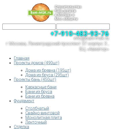
Строительство
бань,домов
в Москве и
Мос.области
+7-910-483-93-76
info@bani-msk.ru
г.Москва, Ленинградский проспект 37 корпус 3 ,
БЦ «Авиатор»
Главная
Проекты домов (490шт)
Дома из бревна (195шт)
Дома из бруса (295шт)
Проекты бань (450шт)
Каркасные бани
Бани из бруса
Бани из бревна
Фундамент
Столбчатый
Свайно-винтовой
Монолитная плита
Ленточный
Отделка