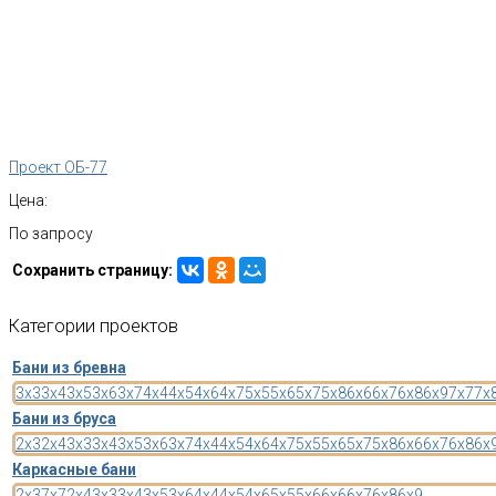
Проект ОБ-77
Цена:
По запросу
Сохранить страницу:
Категории
проектов
Бани из бревна
3x3
3x4
3x5
3x6
3x7
4x4
4x5
4x6
4x7
5x5
5x6
5x7
5x8
6x6
6x7
6x8
6x9
7x7
7x
Бани из бруса
2x3
2x4
3x3
3x4
3x5
3x6
3x7
4x4
4x5
4x6
4x7
5x5
5x6
5x7
5x8
6x6
6x7
6x8
6x
Каркасные бани
2x3
7x7
2x4
3x3
3x4
3x5
3x6
4x4
4x5
4x6
5x5
5x6
6x6
6x7
6x8
6x9