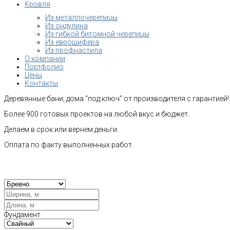
Кровля
Из металлочерепицы
Из ондулина
Из гибкой битомной черепицы
Из еврошифера
Из профнастила
О компании
Портфолио
Цены
Контакты
Деревянные бани, дома "под ключ" от производителя с гарантией!
Более 900 готовых проектов на любой вкус и бюджет.
Делаем в срок или вернем деньги.
Оплата по факту выполненных работ.
Рас
Фундамент