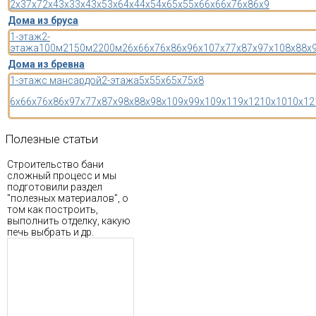
2x3
7x7
2x4
3x3
3x4
3x5
3x6
4x4
4x5
4x6
5x5
5x6
6x6
6x7
6x8
6x9
Дома из бруса
1-этаж
2-
этажа
100м2
150м2
200м2
6x6
6x7
6x8
6x9
6x10
7x7
7x8
7x9
7x10
8x8
8x
Дома из бревна
1-этаж
с мансардой
2-этажа
5x5
5x6
5x7
5x8
6x6
6x7
6x8
6x9
7x7
7x8
7x9
8x8
8x9
8x10
9x9
9x10
9x11
9x12
10x10
10x12
Полезные
статьи
Строительство бани
сложный процесс и мы
подготовили раздел
"полезных материалов", о
том как построить,
выполнить отделку, какую
печь выбрать и др.