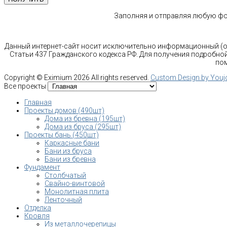
Заполняя и отправляя любую фор
Данный интернет-сайт носит исключительно информационный (оз
Статьи 437 Гражданского кодекса РФ. Для получения подробной
пом
Copyright ©
Eximium
2026 All rights reserved.
Custom Design by You
Все проекты
Главная
Проекты домов (490шт)
Дома из бревна (195шт)
Дома из бруса (295шт)
Проекты бань (450шт)
Каркасные бани
Бани из бруса
Бани из бревна
Фундамент
Столбчатый
Свайно-винтовой
Монолитная плита
Ленточный
Отделка
Кровля
Из металлочерепицы