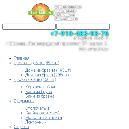
Строительство
бань,домов
в Москве и
Мос.области
+7-910-483-93-76
info@bani-msk.ru
г.Москва, Ленинградский проспект 37 корпус 3 ,
БЦ «Авиатор»
Главная
Проекты домов (490шт)
Дома из бревна (195шт)
Дома из бруса (295шт)
Проекты бань (450шт)
Каркасные бани
Бани из бруса
Бани из бревна
Фундамент
Столбчатый
Свайно-винтовой
Монолитная плита
Ленточный
Отделка