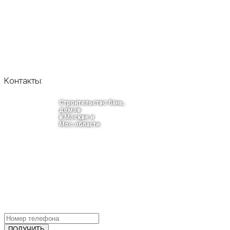
Контакты:
Строительство бань,
домов
в Москве и
Мос.области
тел.: +7-910-483-93-76
г. Москва
Ленинградский проспект 37 корпус 3 , БЦ «Авиатор»
Email: info@bani-msk.ru
ПОЛУЧИТЕ БЕСПЛАТНУЮ КОНС
СПЕЦИАЛИСТА