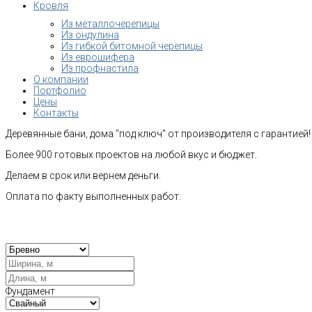
Кровля
Из металлочерепицы
Из ондулина
Из гибкой битомной черепицы
Из еврошифера
Из профнастила
О компании
Портфолио
Цены
Контакты
Деревянные бани, дома "под ключ" от производителя с гарантией!
Более 900 готовых проектов на любой вкус и бюджет.
Делаем в срок или вернем деньги.
Оплата по факту выполненных работ.
Рас
Фундамент