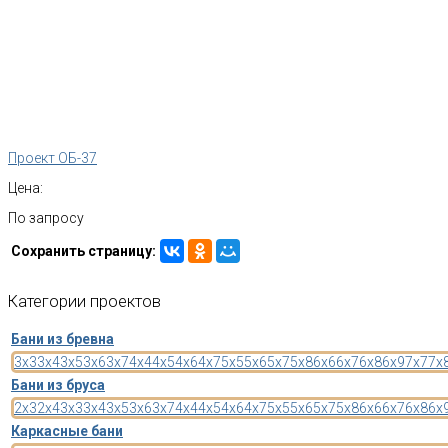
Проект ОБ-37
Цена:
По запросу
Сохранить страницу:
Категории
проектов
Бани из бревна
3x3
3x4
3x5
3x6
3x7
4x4
4x5
4x6
4x7
5x5
5x6
5x7
5x8
6x6
6x7
6x8
6x9
7x7
7x
Бани из бруса
2x3
2x4
3x3
3x4
3x5
3x6
3x7
4x4
4x5
4x6
4x7
5x5
5x6
5x7
5x8
6x6
6x7
6x8
6x
Каркасные бани