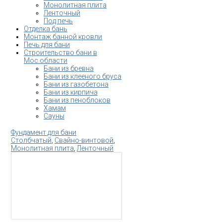
Монолитная плита
Ленточный
Под печь
Отделка бань
Монтаж банной кровли
Печь для бани
Строительство бани в
Мос.области
Бани из бревна
Бани из клееного бруса
Бани из газобетона
Бани из кирпича
Бани из пеноблоков
Хамам
Сауны
Фундамент для бани
Столбчатый
,
Свайно-винтовой
,
Монолитная плита
,
Ленточный