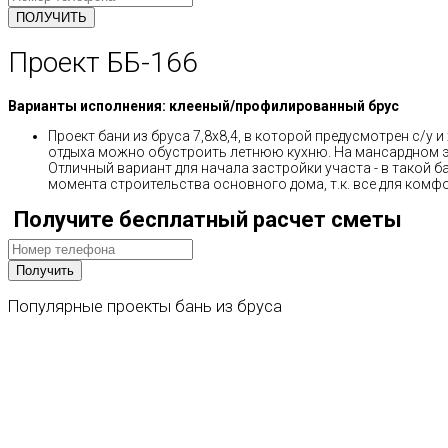
Проект ББ-166
Варианты исполнения: клееный/профилированный брус
Проект бани из бруса 7,8х8,4, в которой предусмотрен с/у и
отдыха можно обустроить летнюю кухню. На мансардном э
Отличный вариант для начала застройки участа - в такой 
момента строительства основного дома, т.к. все для комф
Получите бесплатный расчет сметы
Популярные
проекты
бань
из
бруса