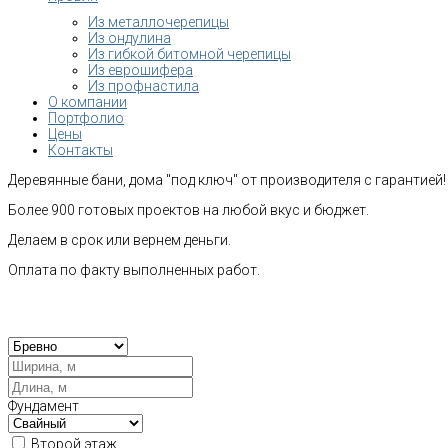
Из металлочерепицы
Из ондулина
Из гибкой битомной черепицы
Из еврошифера
Из профнастила
О компании
Портфолио
Цены
Контакты
Деревянные бани, дома "под ключ" от производителя с гарантией!
Более 900 готовых проектов на любой вкус и бюджет.
Делаем в срок или вернем деньги.
Оплата по факту выполненных работ.
Рас
Фундамент
Второй этаж