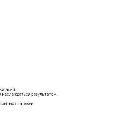
бования.
ся наслаждаться результатом.
скрытых платежей.