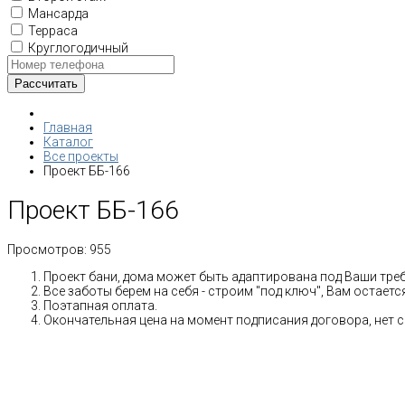
Мансарда
Терраса
Круглогодичный
Главная
Каталог
Все проекты
Проект ББ-166
Проект ББ-166
Просмотров:
955
Проект бани, дома может быть адаптирована под Ваши тре
Все заботы берем на себя - строим "под ключ", Вам остает
Поэтапная оплата.
Окончательная цена на момент подписания договора, нет 