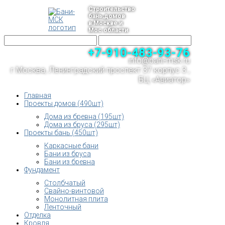
Строительство
бань,домов
в Москве и
Мос.области
+7-910-483-93-76
info@bani-msk.ru
г.Москва, Ленинградский проспект 37 корпус 3 ,
БЦ «Авиатор»
Главная
Проекты домов (490шт)
Дома из бревна (195шт)
Дома из бруса (295шт)
Проекты бань (450шт)
Каркасные бани
Бани из бруса
Бани из бревна
Фундамент
Столбчатый
Свайно-винтовой
Монолитная плита
Ленточный
Отделка
Кровля