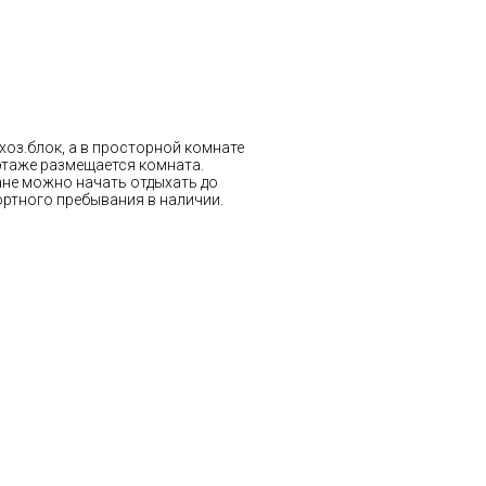
 хоз.блок, а в просторной комнате
таже размещается комната.
бане можно начать отдыхать до
ортного пребывания в наличии.