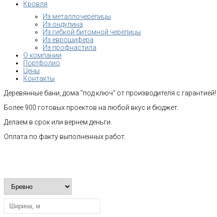
Кровля
Из металлочерепицы
Из ондулина
Из гибкой битомной черепицы
Из еврошифера
Из профнастила
О компании
Портфолио
Цены
Контакты
Деревянные бани, дома "под ключ" от производителя с гарантией!
Более 900 готовых проектов на любой вкус и бюджет.
Делаем в срок или вернем деньги.
Оплата по факту выполненных работ.
Рассчитать стоимость строительства