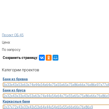
Проект ОБ-45
Цена:
По запросу
Сохранить страницу:
Категории
проектов
Бани из бревна
3x3
3x4
3x5
3x6
3x7
4x4
4x5
4x6
4x7
5x5
5x6
5x7
5x8
6x6
6x7
6x8
6x9
7x7
7x
Бани из бруса
2x3
2x4
3x3
3x4
3x5
3x6
3x7
4x4
4x5
4x6
4x7
5x5
5x6
5x7
5x8
6x6
6x7
6x8
6x
Каркасные бани
2x3
7x7
2x4
3x3
3x4
3x5
3x6
4x4
4x5
4x6
5x5
5x6
6x6
6x7
6x8
6x9