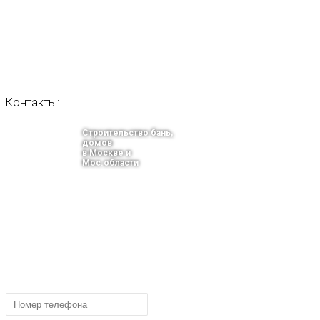
Контакты:
Строительство бань,
домов
в Москве и
Мос.области
тел.: +7-910-483-93-76
г. Москва
Ленинградский проспект 37 корпус 3 , БЦ «Авиатор»
Email: info@bani-msk.ru
ПОЛУЧИТЕ БЕСПЛАТНУЮ КОНС
СПЕЦИАЛИСТА