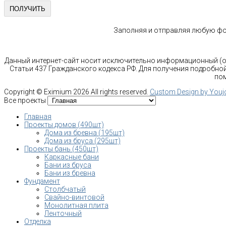
Заполняя и отправляя любую фор
Данный интернет-сайт носит исключительно информационный (оз
Статьи 437 Гражданского кодекса РФ. Для получения подробной
пом
Copyright ©
Eximium
2026 All rights reserved.
Custom Design by You
Все проекты
Главная
Проекты домов (490шт)
Дома из бревна (195шт)
Дома из бруса (295шт)
Проекты бань (450шт)
Каркасные бани
Бани из бруса
Бани из бревна
Фундамент
Столбчатый
Свайно-винтовой
Монолитная плита
Ленточный
Отделка