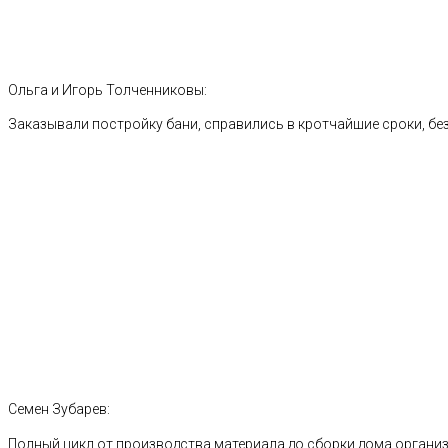
Ольга и Игорь Толченниковы:
Заказывали постройку бани, справились в кротчайшие сроки, без
Семен Зубарев:
Полный цикл от производства материала до сборки дома органи