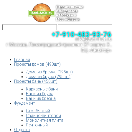
Строительство
бань,домов
в Москве и
Мос.области
+7-910-483-93-76
info@bani-msk.ru
г.Москва, Ленинградский проспект 37 корпус 3 ,
БЦ «Авиатор»
Главная
Проекты домов (490шт)
Дома из бревна (195шт)
Дома из бруса (295шт)
Проекты бань (450шт)
Каркасные бани
Бани из бруса
Бани из бревна
Фундамент
Столбчатый
Свайно-винтовой
Монолитная плита
Ленточный
Отделка