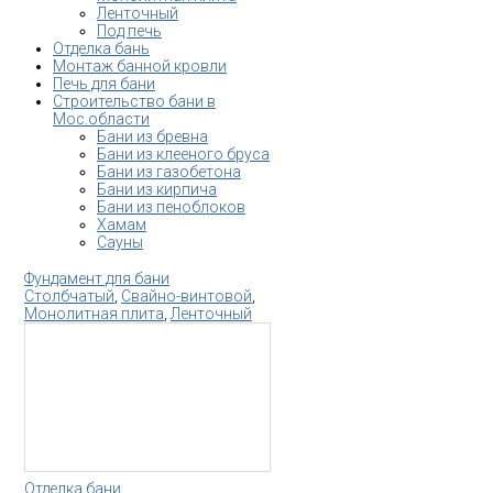
Ленточный
Под печь
Отделка бань
Монтаж банной кровли
Печь для бани
Строительство бани в
Мос.области
Бани из бревна
Бани из клееного бруса
Бани из газобетона
Бани из кирпича
Бани из пеноблоков
Хамам
Сауны
Фундамент для бани
Столбчатый
,
Свайно-винтовой
,
Монолитная плита
,
Ленточный
Отделка бани