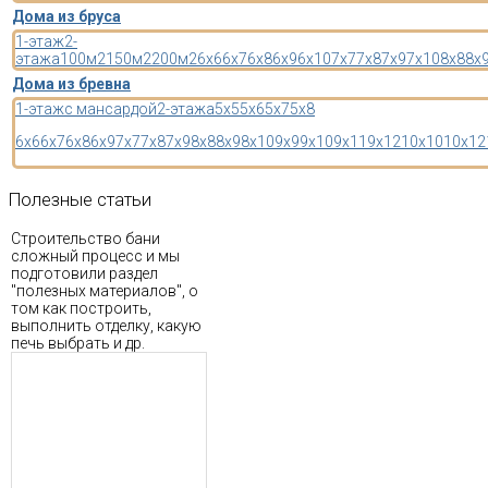
Дома из бруса
1-этаж
2-
этажа
100м2
150м2
200м2
6x6
6x7
6x8
6x9
6x10
7x7
7x8
7x9
7x10
8x8
8x
Дома из бревна
1-этаж
с мансардой
2-этажа
5x5
5x6
5x7
5x8
6x6
6x7
6x8
6x9
7x7
7x8
7x9
8x8
8x9
8x10
9x9
9x10
9x11
9x12
10x10
10x12
Полезные
статьи
Строительство бани
сложный процесс и мы
подготовили раздел
"полезных материалов", о
том как построить,
выполнить отделку, какую
печь выбрать и др.