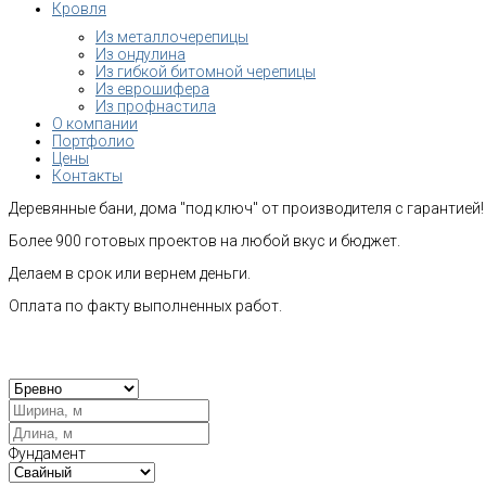
Кровля
Из металлочерепицы
Из ондулина
Из гибкой битомной черепицы
Из еврошифера
Из профнастила
О компании
Портфолио
Цены
Контакты
Деревянные бани, дома "под ключ" от производителя с гарантией!
Более 900 готовых проектов на любой вкус и бюджет.
Делаем в срок или вернем деньги.
Оплата по факту выполненных работ.
Рас
Фундамент