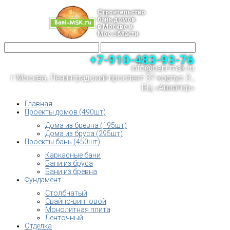
Строительство
бань,домов
в Москве и
Мос.области
+7-910-483-93-76
info@bani-msk.ru
г.Москва, Ленинградский проспект 37 корпус 3 ,
БЦ «Авиатор»
Главная
Проекты домов (490шт)
Дома из бревна (195шт)
Дома из бруса (295шт)
Проекты бань (450шт)
Каркасные бани
Бани из бруса
Бани из бревна
Фундамент
Столбчатый
Свайно-винтовой
Монолитная плита
Ленточный
Отделка