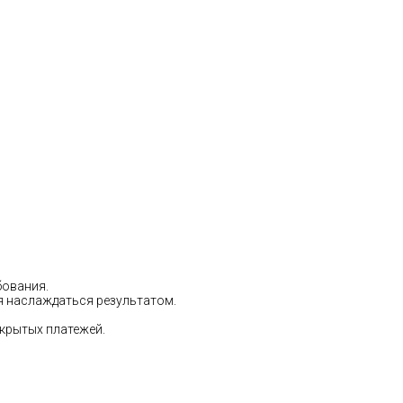
бования.
ся наслаждаться результатом.
скрытых платежей.