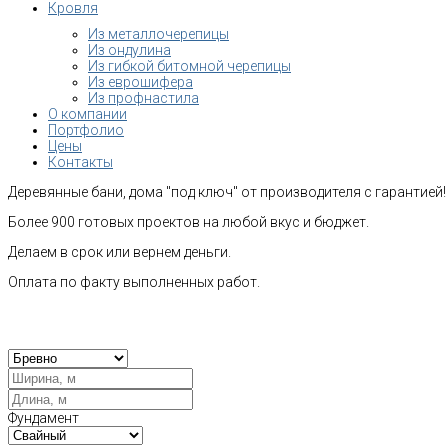
Кровля
Из металлочерепицы
Из ондулина
Из гибкой битомной черепицы
Из еврошифера
Из профнастила
О компании
Портфолио
Цены
Контакты
Деревянные бани, дома "под ключ" от производителя с гарантией!
Более 900 готовых проектов на любой вкус и бюджет.
Делаем в срок или вернем деньги.
Оплата по факту выполненных работ.
Рас
Фундамент