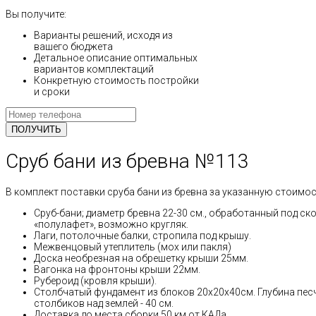
Вы получите:
Варианты решений, исходя из
вашего бюджета
Детальное описание оптимальных
вариантов комплектаций
Конкретную стоимость постройки
и сроки
Сруб бани из бревна №113
В комплект поставки сруба бани из бревна за указанную стоимос
Сруб-бани; диаметр бревна 22-30 см., обработанный под ск
«полулафет», возможно кругляк.
Лаги, потолочные балки, стропила под крышу.
Межвенцовый утеплитель (мох или пакля)
Доска необрезная на обрешетку крыши 25мм.
Вагонка на фронтоны крыши 22мм.
Рубероид (кровля крыши).
Столбчатый фундамент из блоков 20х20х40см. Глубина пес
столбиков над землей - 40 см.
Доставка до места сборки 50 км от КАДа.