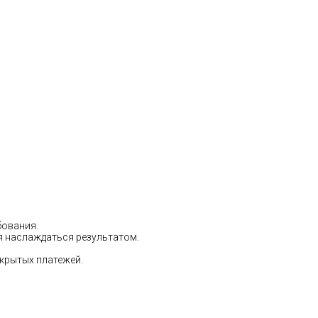
бования.
ся наслаждаться результатом.
скрытых платежей.