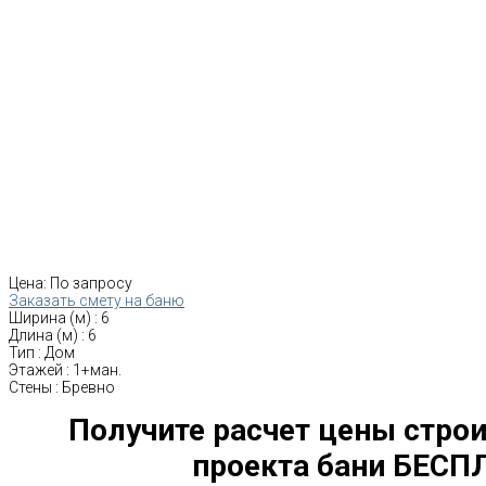
Цена:
По запросу
Заказать смету на баню
Ширина (м)
:
6
Длина (м)
:
6
Тип
:
Дом
Этажей
:
1+ман.
Стены
:
Бревно
Получите расчет цены строи
проекта бани БЕСП