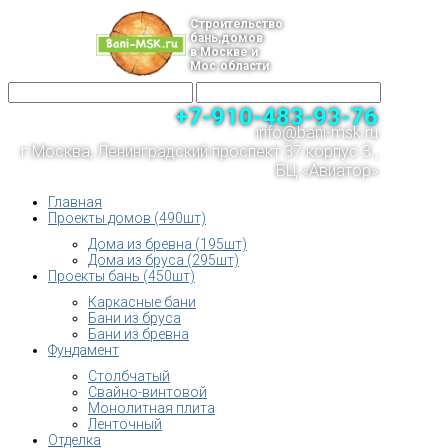
Строительство
бань,домов
в Москве и
Мос.области
+7-910-483-93-76
info@bani-msk.ru
г.Москва, Ленинградский проспект 37 корпус 3 ,
БЦ «Авиатор»
Главная
Проекты домов (490шт)
Дома из бревна (195шт)
Дома из бруса (295шт)
Проекты бань (450шт)
Каркасные бани
Бани из бруса
Бани из бревна
Фундамент
Столбчатый
Свайно-винтовой
Монолитная плита
Ленточный
Отделка