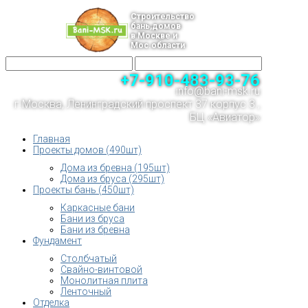
Строительство
бань,домов
в Москве и
Мос.области
+7-910-483-93-76
info@bani-msk.ru
г.Москва, Ленинградский проспект 37 корпус 3 ,
БЦ «Авиатор»
Главная
Проекты домов (490шт)
Дома из бревна (195шт)
Дома из бруса (295шт)
Проекты бань (450шт)
Каркасные бани
Бани из бруса
Бани из бревна
Фундамент
Столбчатый
Свайно-винтовой
Монолитная плита
Ленточный
Отделка