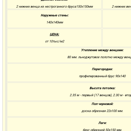
2 нижних венца из нестроганного бруса150х150мм
2 нижних ве
Наружные стены:
140х140мм
ЦЕНА:
от 10тыс/м2
Утепление между венцами:
80 мм. льноджутовое полотно между вен
Перегородки:
профилированный брус 90х140
Высота потолка:
2.35 м - первый (17 венцов), 2.30 м - вто
Пол черновой:
доска обрезная 22х100 мм.
Лаги:
брус обрезной 50х150 мм.