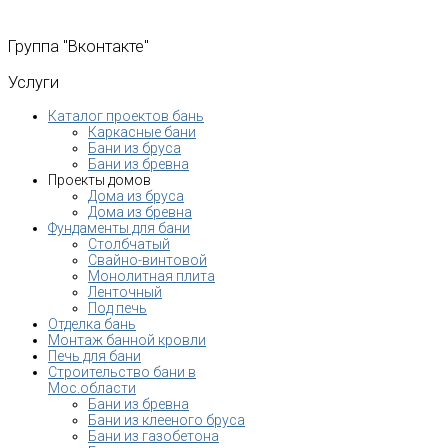
Группа
"Вконтакте"
Услуги
Каталог проектов бань
Каркасные бани
Бани из бруса
Бани из бревна
Проекты домов
Дома из бруса
Дома из бревна
Фундаменты для бани
Столбчатый
Свайно-винтовой
Монолитная плита
Ленточный
Под печь
Отделка бань
Монтаж банной кровли
Печь для бани
Строительство бани в
Мос.области
Бани из бревна
Бани из клееного бруса
Бани из газобетона