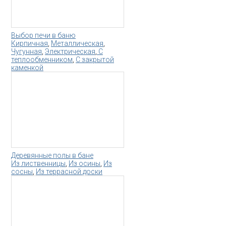
Выбор печи в баню
Кирпичная
,
Металлическая
,
Чугунная
,
Электрическая
,
С
теплообменником
,
С закрытой
каменкой
Деревянные полы в бане
Из лиственницы
,
Из осины
,
Из
сосны
,
Из террасной доски