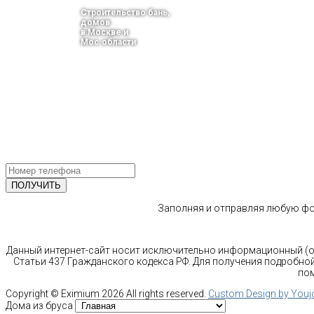
Строительство бань,
домов
в Москве и
Мос.области
тел.: +7-910-483-93-76
г. Москва
Ленинградский проспект 37 корпус 3 , БЦ «Авиатор»
Email: info@bani-msk.ru
ПОЛУЧИТЕ БЕСПЛАТНУЮ КОНС
СПЕЦИАЛИСТА
Заполняя и отправляя любую фор
Данный интернет-сайт носит исключительно информационный (оз
Статьи 437 Гражданского кодекса РФ. Для получения подробной
пом
Copyright ©
Eximium
2026 All rights reserved.
Custom Design by You
Дома из бруса