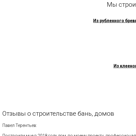
Мы строи
Из рубленного брев
Из клеено
Отзывы
о
строительстве
бань,
домов
Павел Терентьев:
Построили мне в 2018 году дом, по моему проекту, профессионал