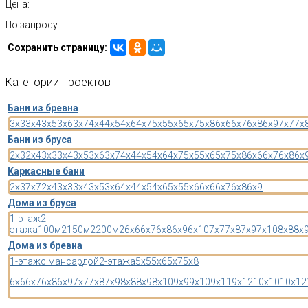
Цена:
По запросу
Сохранить страницу:
Категории
проектов
Бани из бревна
3x3
3x4
3x5
3x6
3x7
4x4
4x5
4x6
4x7
5x5
5x6
5x7
5x8
6x6
6x7
6x8
6x9
7x7
7x
Бани из бруса
2x3
2x4
3x3
3x4
3x5
3x6
3x7
4x4
4x5
4x6
4x7
5x5
5x6
5x7
5x8
6x6
6x7
6x8
6x
Каркасные бани
2x3
7x7
2x4
3x3
3x4
3x5
3x6
4x4
4x5
4x6
5x5
5x6
6x6
6x7
6x8
6x9
Дома из бруса
1-этаж
2-
этажа
100м2
150м2
200м2
6x6
6x7
6x8
6x9
6x10
7x7
7x8
7x9
7x10
8x8
8x
Дома из бревна
1-этаж
с мансардой
2-этажа
5x5
5x6
5x7
5x8
6x6
6x7
6x8
6x9
7x7
7x8
7x9
8x8
8x9
8x10
9x9
9x10
9x11
9x12
10x10
10x12