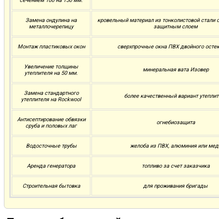
сечением 100 на 150 мм.
Замена ондулина на
кровельный материал из тонколистовой стали
металлочерепицу
защитным слоем
Монтаж пластиковых окон
сверхпрочные окна ПВХ двойного осте
Увеличение толщины
минеральная вата Изовер
утеплителя на 50 мм.
Замена стандартного
более качественный вариант утеплит
утеплителя на Rockwool
Антисептирование обвязки
огнебиозащита
сруба и половых лаг
Водосточные трубы
желоба из ПВХ, алюминия или мед
Аренда генератора
топливо за счет заказчика
Строительная бытовка
для проживания бригады