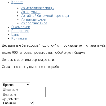
Кровля
Из металлочерепицы
Из ондулина
Из гибкой битомной черепицы
Из еврошифера
Из профнастила
О компании
Портфолио
Цены
Контакты
Деревянные бани, дома "под ключ" от производителя с гарантией!
Более 900 готовых проектов на любой вкус и бюджет.
Делаем в срок или вернем деньги.
Оплата по факту выполненных работ.
Рас
Фундамент