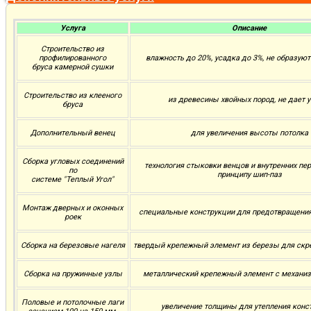
Услуга
Описание
Строительство из
профилированного
влажность до 20%, усадка до 3%, не образую
бруса камерной сушки
Строительство из клееного
из древесины хвойных пород, не дает 
бруса
Дополнительный венец
для увеличения высоты потолка
Сборка угловых соединений
технология стыковки венцов и внутренних пе
по
принципу шип-паз
системе "Теплый Угол"
Монтаж дверных и оконных
специальные конструкции для предотвращени
роек
Сборка на березовые нагеля
твердый крепежный элемент из березы для скр
Сборка на пружинные узлы
металлический крепежный элемент с механи
Половые и потолочные лаги
увеличение толщины для утепления конс