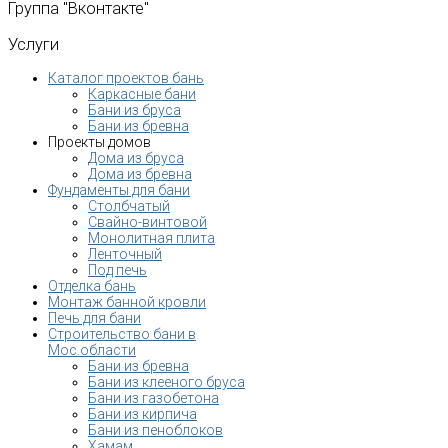
Группа
"Вконтакте"
Услуги
Каталог проектов бань
Каркасные бани
Бани из бруса
Бани из бревна
Проекты домов
Дома из бруса
Дома из бревна
Фундаменты для бани
Столбчатый
Свайно-винтовой
Монолитная плита
Ленточный
Под печь
Отделка бань
Монтаж банной кровли
Печь для бани
Строительство бани в
Мос.области
Бани из бревна
Бани из клееного бруса
Бани из газобетона
Бани из кирпича
Бани из пеноблоков
Хамам