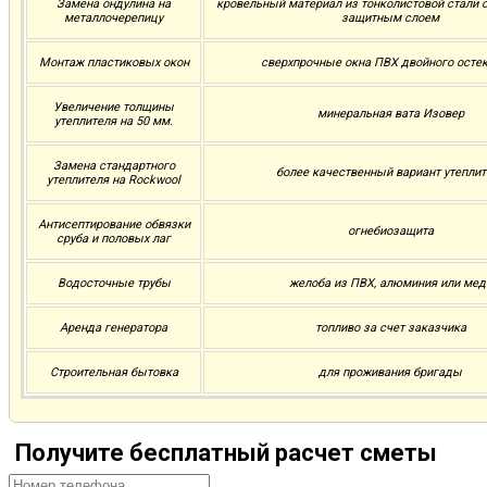
Замена ондулина на
кровельный материал из тонколистовой стали
металлочерепицу
защитным слоем
Монтаж пластиковых окон
сверхпрочные окна ПВХ двойного осте
Увеличение толщины
минеральная вата Изовер
утеплителя на 50 мм.
Замена стандартного
более качественный вариант утеплит
утеплителя на Rockwool
Антисептирование обвязки
огнебиозащита
сруба и половых лаг
Водосточные трубы
желоба из ПВХ, алюминия или мед
Аренда генератора
топливо за счет заказчика
Строительная бытовка
для проживания бригады
Получите бесплатный расчет сметы