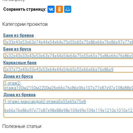
Сохранить страницу:
Категории
проектов
Бани из бревна
3x3
3x4
3x5
3x6
3x7
4x4
4x5
4x6
4x7
5x5
5x6
5x7
5x8
6x6
6x7
6x8
6x9
7x7
7x
Бани из бруса
2x3
2x4
3x3
3x4
3x5
3x6
3x7
4x4
4x5
4x6
4x7
5x5
5x6
5x7
5x8
6x6
6x7
6x8
6x
Каркасные бани
2x3
7x7
2x4
3x3
3x4
3x5
3x6
4x4
4x5
4x6
5x5
5x6
6x6
6x7
6x8
6x9
Дома из бруса
1-этаж
2-
этажа
100м2
150м2
200м2
6x6
6x7
6x8
6x9
6x10
7x7
7x8
7x9
7x10
8x8
8x
Дома из бревна
1-этаж
с мансардой
2-этажа
5x5
5x6
5x7
5x8
6x6
6x7
6x8
6x9
7x7
7x8
7x9
8x8
8x9
8x10
9x9
9x10
9x11
9x12
10x10
10x12
Полезные
статьи