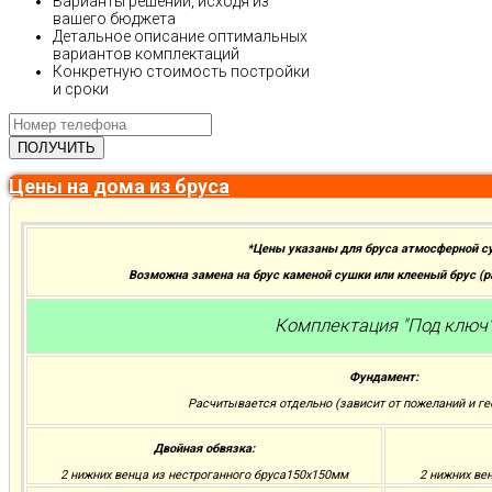
Варианты решений, исходя из
вашего бюджета
Детальное описание оптимальных
вариантов комплектаций
Конкретную стоимость постройки
и сроки
Цены на дома из бруса
*Цены указаны для бруса атмосферной с
Возможна замена на брус каменой сушки или клееный брус (
Комплектация "Под ключ
Фундамент:
Расчитывается отдельно (зависит от пожеланий и ге
Двойная обвязка:
2 нижних венца из нестроганного бруса150х150мм
2 нижних ве