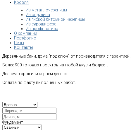
Кровля
Из металлочерепицы
Из ондулина
Из гибкой битомной черепицы
Из еврошифера
Из профнастила
О компании
Портфолио
Цены
Контакты
Деревянные бани, дома "под ключ" от производителя с гарантией!
Более 900 готовых проектов на любой вкус и бюджет.
Делаем в срок или вернем деньги.
Оплата по факту выполненных работ.
Рас
Фундамент