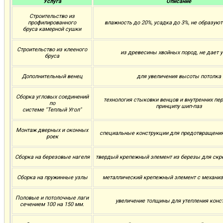
Услуга
Описание
Строительство из
профилированного
влажность до 20%, усадка до 3%, не образую
бруса камерной сушки
Строительство из клееного
из древесины хвойных пород, не дает 
бруса
Дополнительный венец
для увеличения высоты потолка
Сборка угловых соединений
технология стыковки венцов и внутренних пе
по
принципу шип-паз
системе "Теплый Угол"
Монтаж дверных и оконных
специальные конструкции для предотвращени
роек
Сборка на березовые нагеля
твердый крепежный элемент из березы для скр
Сборка на пружинные узлы
металлический крепежный элемент с механи
Половые и потолочные лаги
увеличение толщины для утепления конс
сечением 100 на 150 мм.