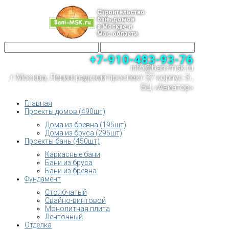
Строительство
бань,домов
в Москве и
Мос.области
+7-910-483-93-76
info@bani-msk.ru
г.Москва, Ленинградский проспект 37 корпус 3 ,
БЦ «Авиатор»
Главная
Проекты домов (490шт)
Дома из бревна (195шт)
Дома из бруса (295шт)
Проекты бань (450шт)
Каркасные бани
Бани из бруса
Бани из бревна
Фундамент
Столбчатый
Свайно-винтовой
Монолитная плита
Ленточный
Отделка