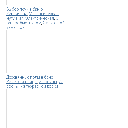
Выбор печи в баню
Кирпичная
,
Металлическая
,
Чугунная
,
Электрическая
,
С
теплообменником
,
С закрытой
каменкой
Деревянные полы в бане
Из лиственницы
,
Из осины
,
Из
сосны
,
Из террасной доски