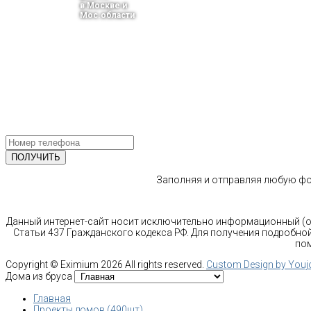
в Москве и
Мос.области
тел.: +7-910-483-93-76
г. Москва
Ленинградский проспект 37 корпус 3 , БЦ «Авиатор»
Email: info@bani-msk.ru
ПОЛУЧИТЕ БЕСПЛАТНУЮ КОНС
СПЕЦИАЛИСТА
Заполняя и отправляя любую фор
Данный интернет-сайт носит исключительно информационный (оз
Статьи 437 Гражданского кодекса РФ. Для получения подробной
пом
Copyright ©
Eximium
2026 All rights reserved.
Custom Design by You
Дома из бруса
Главная
Проекты домов (490шт)