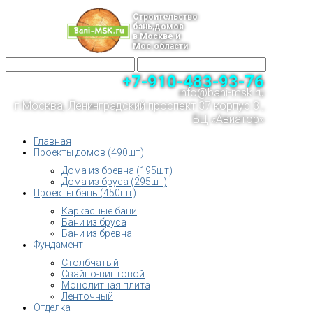
Строительство
бань,домов
в Москве и
Мос.области
+7-910-483-93-76
info@bani-msk.ru
г.Москва, Ленинградский проспект 37 корпус 3 ,
БЦ «Авиатор»
Главная
Проекты домов (490шт)
Дома из бревна (195шт)
Дома из бруса (295шт)
Проекты бань (450шт)
Каркасные бани
Бани из бруса
Бани из бревна
Фундамент
Столбчатый
Свайно-винтовой
Монолитная плита
Ленточный
Отделка