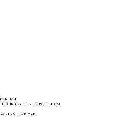
бования.
ся наслаждаться результатом.
скрытых платежей.