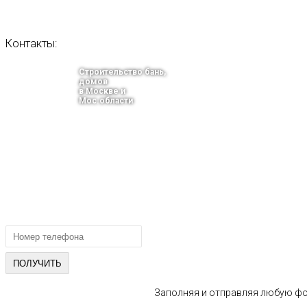
Контакты:
Строительство бань,
домов
в Москве и
Мос.области
тел.: +7-910-483-93-76
г. Москва
Ленинградский проспект 37 корпус 3 , БЦ «Авиатор»
Email: info@bani-msk.ru
ПОЛУЧИТЕ БЕСПЛАТНУЮ КОНС
СПЕЦИАЛИСТА
Заполняя и отправляя любую фор