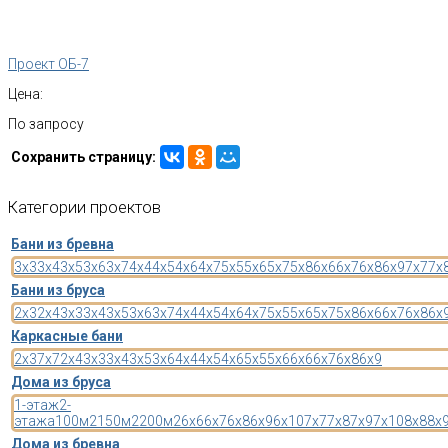
Проект ОБ-7
Цена:
По запросу
Сохранить страницу:
Категории
проектов
Бани из бревна
3x3
3x4
3x5
3x6
3x7
4x4
4x5
4x6
4x7
5x5
5x6
5x7
5x8
6x6
6x7
6x8
6x9
7x7
7x
Бани из бруса
2x3
2x4
3x3
3x4
3x5
3x6
3x7
4x4
4x5
4x6
4x7
5x5
5x6
5x7
5x8
6x6
6x7
6x8
6x
Каркасные бани
2x3
7x7
2x4
3x3
3x4
3x5
3x6
4x4
4x5
4x6
5x5
5x6
6x6
6x7
6x8
6x9
Дома из бруса
1-этаж
2-
этажа
100м2
150м2
200м2
6x6
6x7
6x8
6x9
6x10
7x7
7x8
7x9
7x10
8x8
8x
Дома из бревна