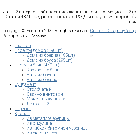
Данный интернет-сайт носит исключительно информационный (оз
Статьи 437 Гражданского кодекса РФ. Для получения подробной
пом
Copyright ©
Eximium
2026 All rights reserved.
Custom Design by You
Все проекты
Главная
Проекты домов (490шт)
Дома из бревна (195шт)
Дома из бруса (295шт)
Проекты бань (450шт)
Каркасные бани
Бани из бруса
Бани из бревна
Фундамент
Столбчатый
Свайно-винтовой
Монолитная плита
Ленточный
Отделка
Кровля
Из металлочерепицы
Из ондулина
Из гибкой битомной черепицы
Из еврошифера