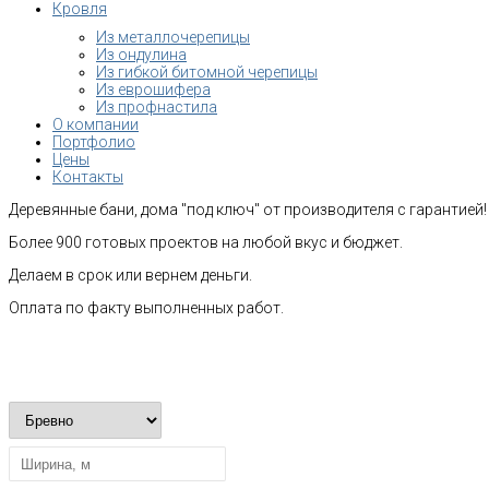
Кровля
Из металлочерепицы
Из ондулина
Из гибкой битомной черепицы
Из еврошифера
Из профнастила
О компании
Портфолио
Цены
Контакты
Деревянные бани, дома "под ключ" от производителя с гарантией!
Более 900 готовых проектов на любой вкус и бюджет.
Делаем в срок или вернем деньги.
Оплата по факту выполненных работ.
Рассчитать стоимость строительства