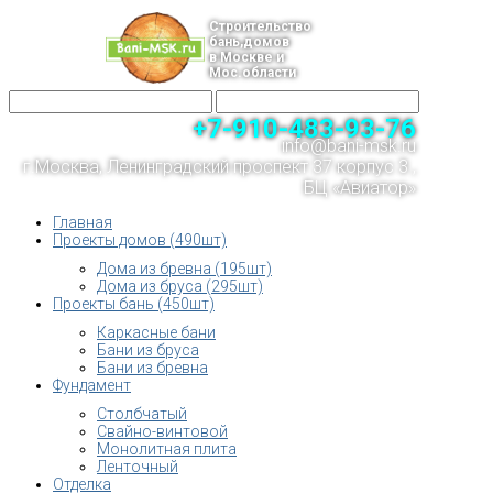
Строительство
бань,домов
в Москве и
Мос.области
+7-910-483-93-76
info@bani-msk.ru
г.Москва, Ленинградский проспект 37 корпус 3 ,
БЦ «Авиатор»
Главная
Проекты домов (490шт)
Дома из бревна (195шт)
Дома из бруса (295шт)
Проекты бань (450шт)
Каркасные бани
Бани из бруса
Бани из бревна
Фундамент
Столбчатый
Свайно-винтовой
Монолитная плита
Ленточный
Отделка