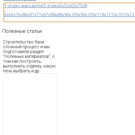
1-этаж
с мансардой
2-этажа
5x5
5x6
5x7
5x8
6x6
6x7
6x8
6x9
7x7
7x8
7x9
8x8
8x9
8x10
9x9
9x10
9x11
9x12
10x10
10x12
Полезные
статьи
Строительство бани
сложный процесс и мы
подготовили раздел
"полезных материалов", о
том как построить,
выполнить отделку, какую
печь выбрать и др.