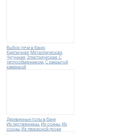
Выбор печи в баню
Кирпичная
,
Металлическая
,
Чугунная
,
Электрическая
,
С
теплообменником
,
С закрытой
каменкой
Деревянные полы в бане
Из лиственницы
,
Из осины
,
Из
сосны
,
Из террасной доски