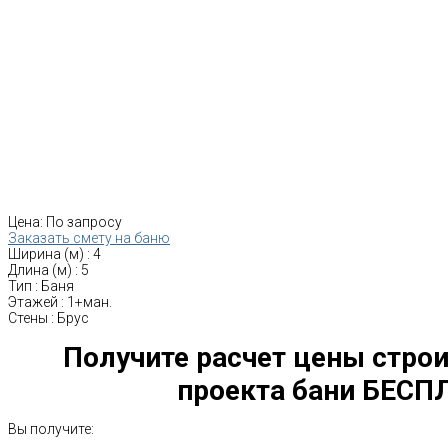
Цена:
По запросу
Заказать смету на баню
Ширина (м)
:
4
Длина (м)
:
5
Тип
:
Баня
Этажей
:
1+ман.
Стены
:
Брус
Получите расчет цены строи
проекта бани БЕСП
Вы получите: