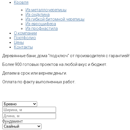
Кровля
Из металлочерепицы
Из ондулина
Из гибкой битомной черепицы
Из еврошифера
Из профнастила
О компании
Портфолио
Цены
Контакты
Деревянные бани, дома "под ключ" от производителя с гарантией!
Более 900 готовых проектов на любой вкус и бюджет.
Делаем в срок или вернем деньги.
Оплата по факту выполненных работ.
Рас
Фундамент