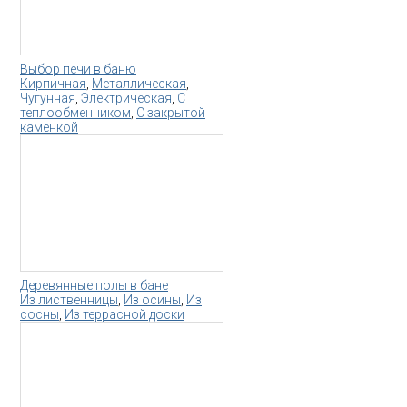
Выбор печи в баню
Кирпичная
,
Металлическая
,
Чугунная
,
Электрическая
,
С
теплообменником
,
С закрытой
каменкой
Деревянные полы в бане
Из лиственницы
,
Из осины
,
Из
сосны
,
Из террасной доски