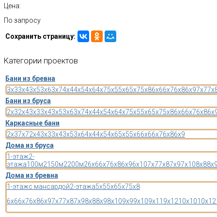
Цена:
По запросу
Сохранить страницу:
Категории
проектов
Бани из бревна
3x3
3x4
3x5
3x6
3x7
4x4
4x5
4x6
4x7
5x5
5x6
5x7
5x8
6x6
6x7
6x8
6x9
7x7
7x
Бани из бруса
2x3
2x4
3x3
3x4
3x5
3x6
3x7
4x4
4x5
4x6
4x7
5x5
5x6
5x7
5x8
6x6
6x7
6x8
6x
Каркасные бани
2x3
7x7
2x4
3x3
3x4
3x5
3x6
4x4
4x5
4x6
5x5
5x6
6x6
6x7
6x8
6x9
Дома из бруса
1-этаж
2-
этажа
100м2
150м2
200м2
6x6
6x7
6x8
6x9
6x10
7x7
7x8
7x9
7x10
8x8
8x
Дома из бревна
1-этаж
с мансардой
2-этажа
5x5
5x6
5x7
5x8
6x6
6x7
6x8
6x9
7x7
7x8
7x9
8x8
8x9
8x10
9x9
9x10
9x11
9x12
10x10
10x12