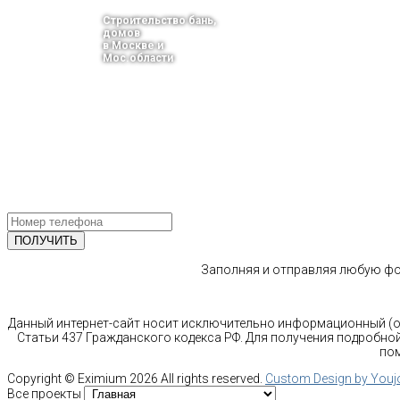
Строительство бань,
домов
в Москве и
Мос.области
тел.: +7-910-483-93-76
г. Москва
Ленинградский проспект 37 корпус 3 , БЦ «Авиатор»
Email: info@bani-msk.ru
ПОЛУЧИТЕ БЕСПЛАТНУЮ КОНС
СПЕЦИАЛИСТА
Заполняя и отправляя любую фор
Данный интернет-сайт носит исключительно информационный (оз
Статьи 437 Гражданского кодекса РФ. Для получения подробной
пом
Copyright ©
Eximium
2026 All rights reserved.
Custom Design by You
Все проекты