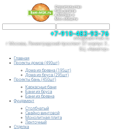
Строительство
бань,домов
в Москве и
Мос.области
+7-910-483-93-76
info@bani-msk.ru
г.Москва, Ленинградский проспект 37 корпус 3 ,
БЦ «Авиатор»
Главная
Проекты домов (490шт)
Дома из бревна (195шт)
Дома из бруса (295шт)
Проекты бань (450шт)
Каркасные бани
Бани из бруса
Бани из бревна
Фундамент
Столбчатый
Свайно-винтовой
Монолитная плита
Ленточный
Отделка