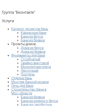
Группа
"Вконтакте"
Услуги
Каталог проектов бань
Каркасные бани
Бани из бруса
Бани из бревна
Проекты домов
Дома из бруса
Дома из бревна
Фундаменты для бани
Столбчатый
Свайно-винтовой
Монолитная плита
Ленточный
Под печь
Отделка бань
Монтаж банной кровли
Печь для бани
Строительство бани в
Мос.области
Бани из бревна
Бани из клееного бруса
Бани из газобетона