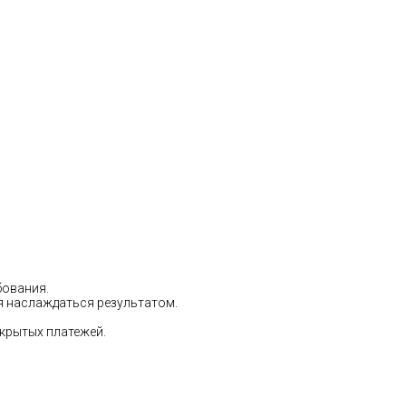
бования.
ся наслаждаться результатом.
скрытых платежей.