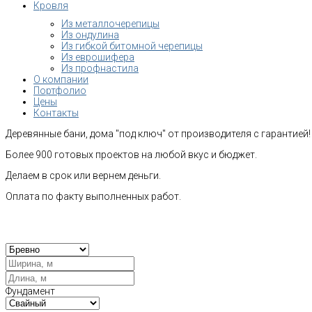
Кровля
Из металлочерепицы
Из ондулина
Из гибкой битомной черепицы
Из еврошифера
Из профнастила
О компании
Портфолио
Цены
Контакты
Деревянные бани, дома "под ключ" от производителя с гарантией!
Более 900 готовых проектов на любой вкус и бюджет.
Делаем в срок или вернем деньги.
Оплата по факту выполненных работ.
Рас
Фундамент