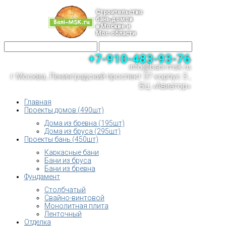
Строительство
бань,домов
в Москве и
Мос.области
+7-910-483-93-76
info@bani-msk.ru
г.Москва, Ленинградский проспект 37 корпус 3 ,
БЦ «Авиатор»
Главная
Проекты домов (490шт)
Дома из бревна (195шт)
Дома из бруса (295шт)
Проекты бань (450шт)
Каркасные бани
Бани из бруса
Бани из бревна
Фундамент
Столбчатый
Свайно-винтовой
Монолитная плита
Ленточный
Отделка