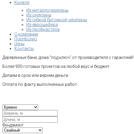
Кровля
Из металлочерепицы
Из ондулина
Из гибкой битомной черепицы
Из еврошифера
Из профнастила
О компании
Портфолио
Цены
Контакты
Деревянные бани, дома "под ключ" от производителя с гарантией!
Более 900 готовых проектов на любой вкус и бюджет.
Делаем в срок или вернем деньги.
Оплата по факту выполненных работ.
Рас
Фундамент