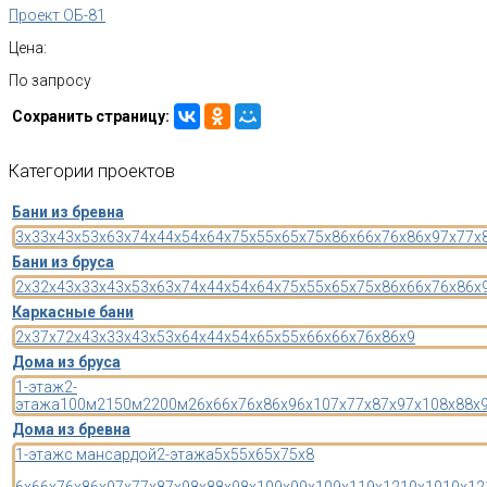
Проект ОБ-81
Цена:
По запросу
Сохранить страницу:
Категории
проектов
Бани из бревна
3x3
3x4
3x5
3x6
3x7
4x4
4x5
4x6
4x7
5x5
5x6
5x7
5x8
6x6
6x7
6x8
6x9
7x7
7x
Бани из бруса
2x3
2x4
3x3
3x4
3x5
3x6
3x7
4x4
4x5
4x6
4x7
5x5
5x6
5x7
5x8
6x6
6x7
6x8
6x
Каркасные бани
2x3
7x7
2x4
3x3
3x4
3x5
3x6
4x4
4x5
4x6
5x5
5x6
6x6
6x7
6x8
6x9
Дома из бруса
1-этаж
2-
этажа
100м2
150м2
200м2
6x6
6x7
6x8
6x9
6x10
7x7
7x8
7x9
7x10
8x8
8x
Дома из бревна
1-этаж
с мансардой
2-этажа
5x5
5x6
5x7
5x8
6x6
6x7
6x8
6x9
7x7
7x8
7x9
8x8
8x9
8x10
9x9
9x10
9x11
9x12
10x10
10x12