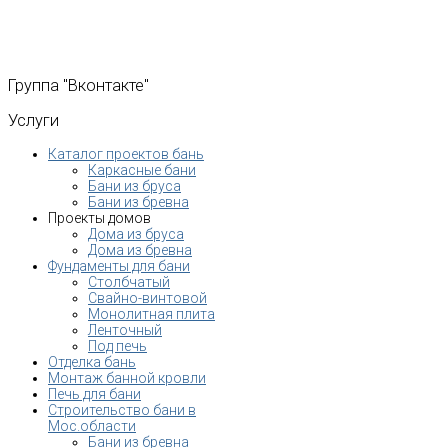
Группа
"Вконтакте"
Услуги
Каталог проектов бань
Каркасные бани
Бани из бруса
Бани из бревна
Проекты домов
Дома из бруса
Дома из бревна
Фундаменты для бани
Столбчатый
Свайно-винтовой
Монолитная плита
Ленточный
Под печь
Отделка бань
Монтаж банной кровли
Печь для бани
Строительство бани в
Мос.области
Бани из бревна