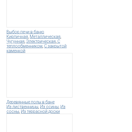
Выбор печи в баню
Кирпичная
,
Металлическая
,
Чугунная
,
Электрическая
,
С
теплообменником
,
С закрытой
каменкой
Деревянные полы в бане
Из лиственницы
,
Из осины
,
Из
сосны
,
Из террасной доски