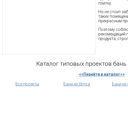
плитку.
Но не стоит за
таких помещени
прекрасным пр
Поэтому соблю
рекомендаций 
продукта, стро
Каталог типовых проектов бань 
<<Перейти в каталог>>
Все проекты
Бани из бруса
Бани из