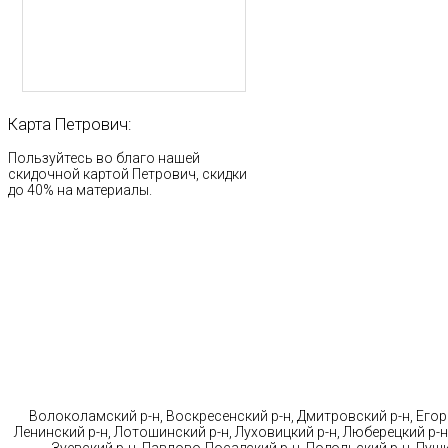
Карта
Петрович:
Пользуйтесь во благо нашей
скидочной картой Петрович, скидки
до 40% на материалы.
Стр
Волоколамский р-н, Воскресенский р-н, Дмитровский р-н, Егорь
Ленинский р-н, Лотошинский р-н, Луховицкий р-н, Люберецкий р-н
Зуевский р-н, Павлово-Посадский р-н, Подольский р-н, Пушк