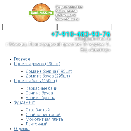
Строительство
бань,домов
в Москве и
Мос.области
+7-910-483-93-76
info@bani-msk.ru
г.Москва, Ленинградский проспект 37 корпус 3 ,
БЦ «Авиатор»
Главная
Проекты домов (490шт)
Дома из бревна (195шт)
Дома из бруса (295шт)
Проекты бань (450шт)
Каркасные бани
Бани из бруса
Бани из бревна
Фундамент
Столбчатый
Свайно-винтовой
Монолитная плита
Ленточный
Отделка