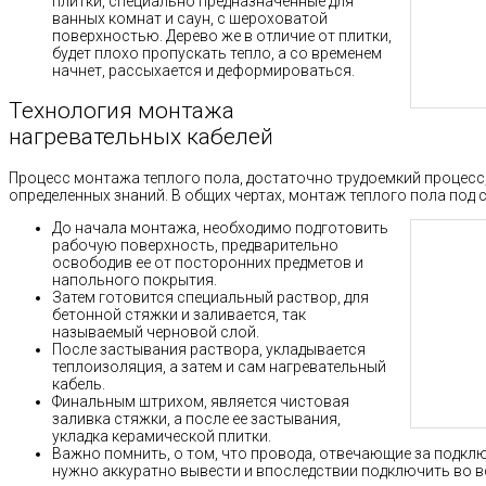
плитки, специально предназначенные для
ванных комнат и саун, с шероховатой
поверхностью. Дерево же в отличие от плитки,
будет плохо пропускать тепло, а со временем
начнет, рассыхается и деформироваться.
Технология монтажа
нагревательных кабелей
Процесс монтажа теплого пола, достаточно трудоемкий процесс
определенных знаний. В общих чертах, монтаж теплого пола под
До начала монтажа, необходимо подготовить
рабочую поверхность, предварительно
освободив ее от посторонних предметов и
напольного покрытия.
Затем готовится специальный раствор, для
бетонной стяжки и заливается, так
называемый черновой слой.
После застывания раствора, укладывается
теплоизоляция, а затем и сам нагревательный
кабель.
Финальным штрихом, является чистовая
заливка стяжки, а после ее застывания,
укладка керамической плитки.
Важно помнить, о том, что провода, отвечающие за подклю
нужно аккуратно вывести и впоследствии подключить во в