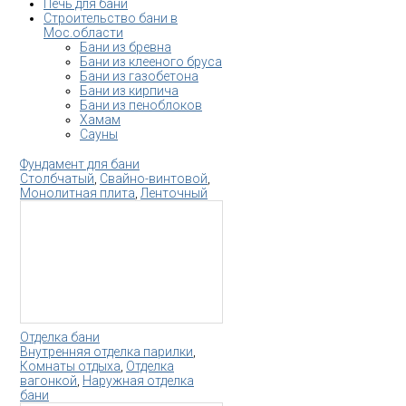
Печь для бани
Строительство бани в
Мос.области
Бани из бревна
Бани из клееного бруса
Бани из газобетона
Бани из кирпича
Бани из пеноблоков
Хамам
Сауны
Фундамент для бани
Столбчатый
,
Свайно-винтовой
,
Монолитная плита
,
Ленточный
Отделка бани
Внутренняя отделка парилки
,
Комнаты отдыха
,
Отделка
вагонкой
,
Наружная отделка
бани