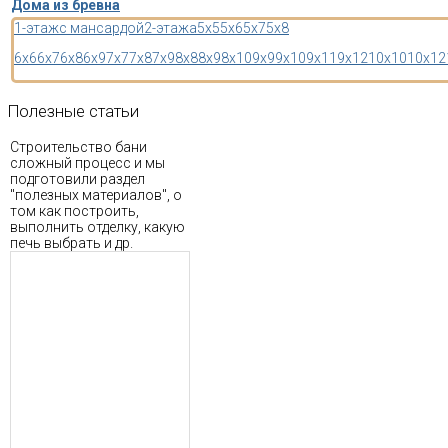
Дома из бревна
1-этаж
с мансардой
2-этажа
5x5
5x6
5x7
5x8
6x6
6x7
6x8
6x9
7x7
7x8
7x9
8x8
8x9
8x10
9x9
9x10
9x11
9x12
10x10
10x12
Полезные
статьи
Строительство бани
сложный процесс и мы
подготовили раздел
"полезных материалов", о
том как построить,
выполнить отделку, какую
печь выбрать и др.