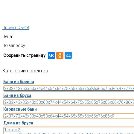
Проект ОБ-48
Цена:
По запросу
Сохранить страницу:
Категории
проектов
Бани из бревна
3x3
3x4
3x5
3x6
3x7
4x4
4x5
4x6
4x7
5x5
5x6
5x7
5x8
6x6
6x7
6x8
6x9
7x7
7x
Бани из бруса
2x3
2x4
3x3
3x4
3x5
3x6
3x7
4x4
4x5
4x6
4x7
5x5
5x6
5x7
5x8
6x6
6x7
6x8
6x
Каркасные бани
2x3
7x7
2x4
3x3
3x4
3x5
3x6
4x4
4x5
4x6
5x5
5x6
6x6
6x7
6x8
6x9
Дома из бруса
1-этаж
2-