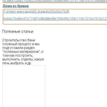
этажа
100м2
150м2
200м2
6x6
6x7
6x8
6x9
6x10
7x7
7x8
7x9
7x10
8x8
8x
Дома из бревна
1-этаж
с мансардой
2-этажа
5x5
5x6
5x7
5x8
6x6
6x7
6x8
6x9
7x7
7x8
7x9
8x8
8x9
8x10
9x9
9x10
9x11
9x12
10x10
10x12
Полезные
статьи
Строительство бани
сложный процесс и мы
подготовили раздел
"полезных материалов", о
том как построить,
выполнить отделку, какую
печь выбрать и др.