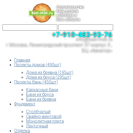
Строительство
бань,домов
в Москве и
Мос.области
+7-910-483-93-76
info@bani-msk.ru
г.Москва, Ленинградский проспект 37 корпус 3 ,
БЦ «Авиатор»
Главная
Проекты домов (490шт)
Дома из бревна (195шт)
Дома из бруса (295шт)
Проекты бань (450шт)
Каркасные бани
Бани из бруса
Бани из бревна
Фундамент
Столбчатый
Свайно-винтовой
Монолитная плита
Ленточный
Отделка