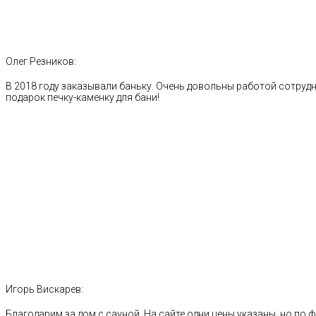
Олег Резников:
В 2018 году заказывали баньку. Очень довольны работой сотрудн
подарок печку-каменку для бани!
Игорь Вискарев:
Благодарим за дом с сауной. На сайте одни цены указаны, но по ф