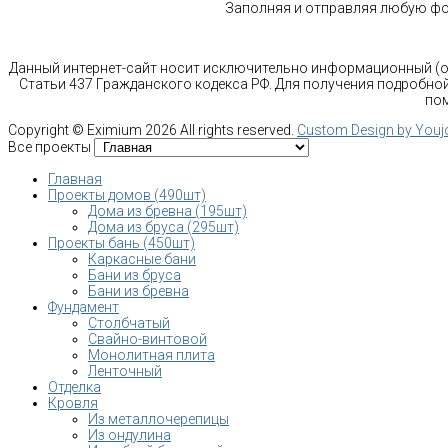
Заполняя и отправляя любую фор
Данный интернет-сайт носит исключительно информационный (оз
Статьи 437 Гражданского кодекса РФ. Для получения подробной
пом
Copyright ©
Eximium
2026 All rights reserved.
Custom Design by You
Все проекты
Главная
Проекты домов (490шт)
Дома из бревна (195шт)
Дома из бруса (295шт)
Проекты бань (450шт)
Каркасные бани
Бани из бруса
Бани из бревна
Фундамент
Столбчатый
Свайно-винтовой
Монолитная плита
Ленточный
Отделка
Кровля
Из металлочерепицы
Из ондулина