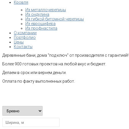
Кровля
Из металлочерепицы
Из ондулина
Из гибкой битомной черепицы
Из еврошифера
Из профнастила
О компании
Портфолио
Цены
Контакты
Деревянные бани, дома "под ключ" от производителя с гарантией!
Более 900 готовых проектов на любой вкус и бюджет.
Делаем в срок или вернем деньги.
Оплата по факту выполненных работ.
Рассчитать стоимость строительства