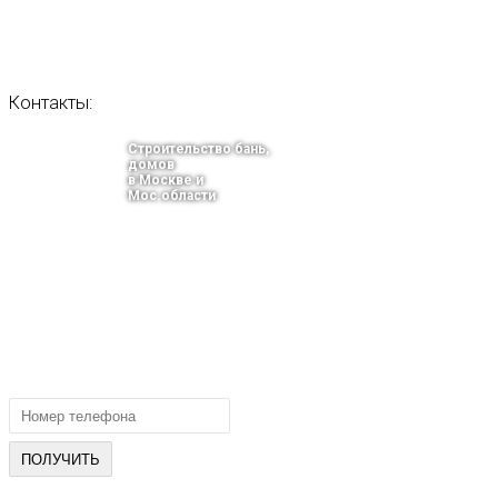
Контакты:
Строительство бань,
домов
в Москве и
Мос.области
тел.: +7-910-483-93-76
г. Москва
Ленинградский проспект 37 корпус 3 , БЦ «Авиатор»
Email: info@bani-msk.ru
ПОЛУЧИТЕ БЕСПЛАТНУЮ КОНС
СПЕЦИАЛИСТА