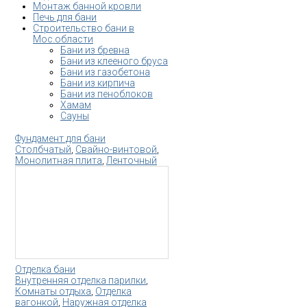
Монтаж банной кровли
Печь для бани
Строительство бани в
Мос.области
Бани из бревна
Бани из клееного бруса
Бани из газобетона
Бани из кирпича
Бани из пеноблоков
Хамам
Сауны
Фундамент для бани
Столбчатый
,
Свайно-винтовой
,
Монолитная плита
,
Ленточный
Отделка бани
Внутренняя отделка парилки
,
Комнаты отдыха
,
Отделка
вагонкой
,
Наружная отделка