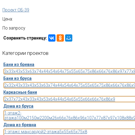
Проект ОБ-39
Цена:
По запросу
Сохранить страницу:
Категории
проектов
Бани из бревна
3x3
3x4
3x5
3x6
3x7
4x4
4x5
4x6
4x7
5x5
5x6
5x7
5x8
6x6
6x7
6x8
6x9
7x7
7x
Бани из бруса
2x3
2x4
3x3
3x4
3x5
3x6
3x7
4x4
4x5
4x6
4x7
5x5
5x6
5x7
5x8
6x6
6x7
6x8
6x
Каркасные бани
2x3
7x7
2x4
3x3
3x4
3x5
3x6
4x4
4x5
4x6
5x5
5x6
6x6
6x7
6x8
6x9
Дома из бруса
1-этаж
2-
этажа
100м2
150м2
200м2
6x6
6x7
6x8
6x9
6x10
7x7
7x8
7x9
7x10
8x8
8x
Дома из бревна
1-этаж
с мансардой
2-этажа
5x5
5x6
5x7
5x8