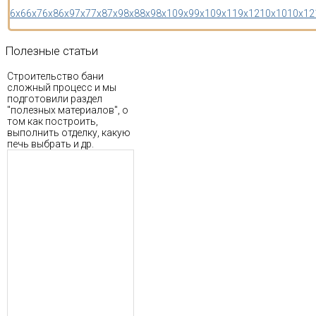
6x6
6x7
6x8
6x9
7x7
7x8
7x9
8x8
8x9
8x10
9x9
9x10
9x11
9x12
10x10
10x12
Полезные
статьи
Строительство бани
сложный процесс и мы
подготовили раздел
"полезных материалов", о
том как построить,
выполнить отделку, какую
печь выбрать и др.