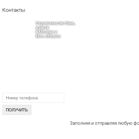
Контакты:
Строительство бань,
домов
в Москве и
Мос.области
тел.: +7-910-483-93-76
г. Москва
Ленинградский проспект 37 корпус 3 , БЦ «Авиатор»
Email: info@bani-msk.ru
ПОЛУЧИТЕ БЕСПЛАТНУЮ КОНС
СПЕЦИАЛИСТА
Заполняя и отправляя любую фор