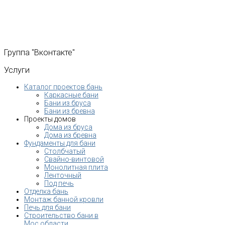
Группа
"Вконтакте"
Услуги
Каталог проектов бань
Каркасные бани
Бани из бруса
Бани из бревна
Проекты домов
Дома из бруса
Дома из бревна
Фундаменты для бани
Столбчатый
Свайно-винтовой
Монолитная плита
Ленточный
Под печь
Отделка бань
Монтаж банной кровли
Печь для бани
Строительство бани в
Мос.области