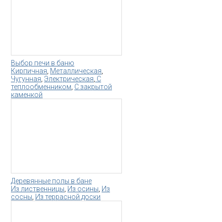
Выбор печи в баню
Кирпичная
,
Металлическая
,
Чугунная
,
Электрическая
,
С
теплообменником
,
С закрытой
каменкой
Деревянные полы в бане
Из лиственницы
,
Из осины
,
Из
сосны
,
Из террасной доски