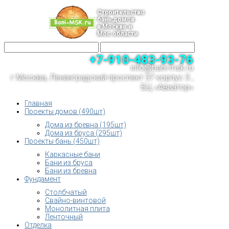
Строительство
бань,домов
в Москве и
Мос.области
+7-910-483-93-76
info@bani-msk.ru
г.Москва, Ленинградский проспект 37 корпус 3 ,
БЦ «Авиатор»
Главная
Проекты домов (490шт)
Дома из бревна (195шт)
Дома из бруса (295шт)
Проекты бань (450шт)
Каркасные бани
Бани из бруса
Бани из бревна
Фундамент
Столбчатый
Свайно-винтовой
Монолитная плита
Ленточный
Отделка