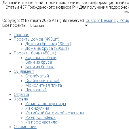
Данный интернет-сайт носит исключительно информационный (оз
Статьи 437 Гражданского кодекса РФ. Для получения подробной
пом
Copyright ©
Eximium
2026 All rights reserved.
Custom Design by You
Все проекты
Главная
Проекты домов (490шт)
Дома из бревна (195шт)
Дома из бруса (295шт)
Проекты бань (450шт)
Каркасные бани
Бани из бруса
Бани из бревна
Фундамент
Столбчатый
Свайно-винтовой
Монолитная плита
Ленточный
Отделка
Кровля
Из металлочерепицы
Из ондулина
Из гибкой битомной черепицы
Из еврошифера
Из профнастила
О компании