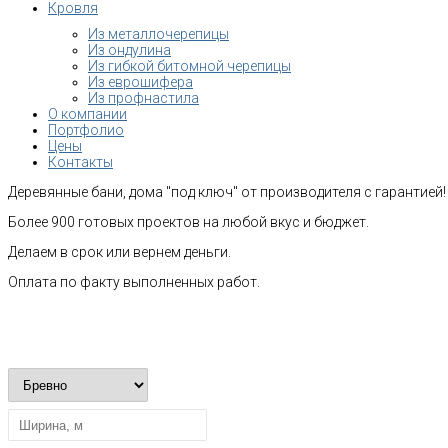
Кровля
Из металлочерепицы
Из ондулина
Из гибкой битомной черепицы
Из еврошифера
Из профнастила
О компании
Портфолио
Цены
Контакты
Деревянные бани, дома "под ключ" от производителя с гарантией!
Более 900 готовых проектов на любой вкус и бюджет.
Делаем в срок или вернем деньги.
Оплата по факту выполненных работ.
Рассчитать стоимость строительства