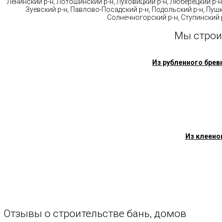
Ленинский р-н, Лотошинский р-н, Луховицкий р-н, Люберецкий р-н
Зуевский р-н, Павлово-Посадский р-н, Подольский р-н, Пушк
Солнечногорский р-н, Ступинский р
Мы строи
Из рубленного брев
Из клеено
Отзывы
о
строительстве
бань,
домов