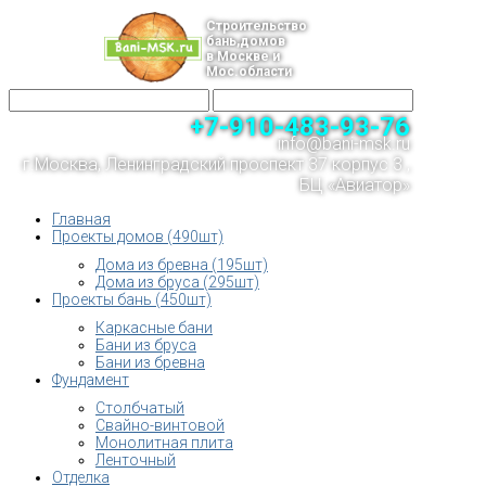
Строительство
бань,домов
в Москве и
Мос.области
+7-910-483-93-76
info@bani-msk.ru
г.Москва, Ленинградский проспект 37 корпус 3 ,
БЦ «Авиатор»
Главная
Проекты домов (490шт)
Дома из бревна (195шт)
Дома из бруса (295шт)
Проекты бань (450шт)
Каркасные бани
Бани из бруса
Бани из бревна
Фундамент
Столбчатый
Свайно-винтовой
Монолитная плита
Ленточный
Отделка