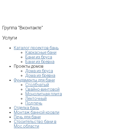
Группа
"Вконтакте"
Услуги
Каталог проектов бань
Каркасные бани
Бани из бруса
Бани из бревна
Проекты домов
Дома из бруса
Дома из бревна
Фундаменты для бани
Столбчатый
Свайно-винтовой
Монолитная плита
Ленточный
Под печь
Отделка бань
Монтаж банной кровли
Печь для бани
Строительство бани в
Мос.области