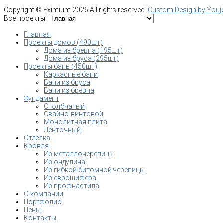
Copyright ©
Eximium
2026 All rights reserved.
Custom Design by You
Все проекты
Главная
Проекты домов (490шт)
Дома из бревна (195шт)
Дома из бруса (295шт)
Проекты бань (450шт)
Каркасные бани
Бани из бруса
Бани из бревна
Фундамент
Столбчатый
Свайно-винтовой
Монолитная плита
Ленточный
Отделка
Кровля
Из металлочерепицы
Из ондулина
Из гибкой битомной черепицы
Из еврошифера
Из профнастила
О компании
Портфолио
Цены
Контакты