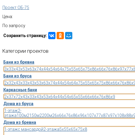
Проект ОБ-75
Цена:
По запросу
Сохранить страницу:
Категории
проектов
Бани из бревна
3x3
3x4
3x5
3x6
3x7
4x4
4x5
4x6
4x7
5x5
5x6
5x7
5x8
6x6
6x7
6x8
6x9
7x7
7x
Бани из бруса
2x3
2x4
3x3
3x4
3x5
3x6
3x7
4x4
4x5
4x6
4x7
5x5
5x6
5x7
5x8
6x6
6x7
6x8
6x
Каркасные бани
2x3
7x7
2x4
3x3
3x4
3x5
3x6
4x4
4x5
4x6
5x5
5x6
6x6
6x7
6x8
6x9
Дома из бруса
1-этаж
2-
этажа
100м2
150м2
200м2
6x6
6x7
6x8
6x9
6x10
7x7
7x8
7x9
7x10
8x8
8x
Дома из бревна
1-этаж
с мансардой
2-этажа
5x5
5x6
5x7
5x8