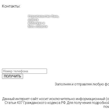
Контакты:
Строительство бань,
домов
в Москве и
Мос.области
тел.: +7-910-483-93-76
г. Москва
Ленинградский проспект 37 корпус 3 , БЦ «Авиатор»
Email: info@bani-msk.ru
ПОЛУЧИТЕ БЕСПЛАТНУЮ КОНС
СПЕЦИАЛИСТА
Заполняя и отправляя любую фор
Данный интернет-сайт носит исключительно информационный (оз
Статьи 437 Гражданского кодекса РФ. Для получения подробной
пом