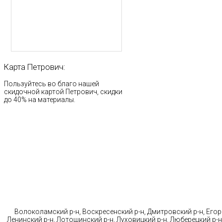
Карта
Петрович:
Пользуйтесь во благо нашей
скидочной картой Петрович, скидки
до 40% на материалы.
Стр
Волоколамский р-н, Воскресенский р-н, Дмитровский р-н, Егорь
Ленинский р-н, Лотошинский р-н, Луховицкий р-н, Люберецкий р-н