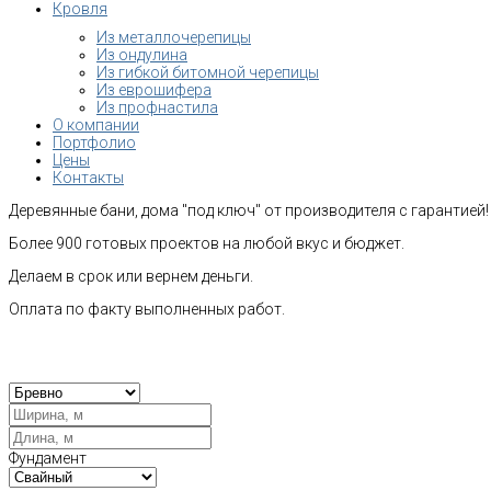
Кровля
Из металлочерепицы
Из ондулина
Из гибкой битомной черепицы
Из еврошифера
Из профнастила
О компании
Портфолио
Цены
Контакты
Деревянные бани, дома "под ключ" от производителя с гарантией!
Более 900 готовых проектов на любой вкус и бюджет.
Делаем в срок или вернем деньги.
Оплата по факту выполненных работ.
Рас
Фундамент