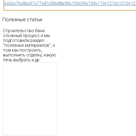
6x6
6x7
6x8
6x9
7x7
7x8
7x9
8x8
8x9
8x10
9x9
9x10
9x11
9x12
10x10
10x12
Полезные
статьи
Строительство бани
сложный процесс и мы
подготовили раздел
"полезных материалов", о
том как построить,
выполнить отделку, какую
печь выбрать и др.