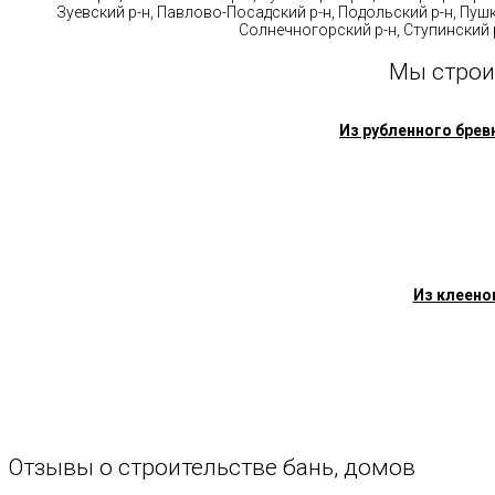
Зуевский р-н, Павлово-Посадский р-н, Подольский р-н, Пушк
Солнечногорский р-н, Ступинский р
Мы строи
Из рубленного брев
Из клеено
Отзывы
о
строительстве
бань,
домов