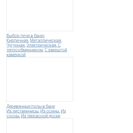
Выбор печи в баню
Кирпичная
,
Металлическая
,
Чугунная
,
Электрическая
,
С
теплообменником
,
С закрытой
каменкой
Деревянные полы в бане
Из лиственницы
,
Из осины
,
Из
сосны
,
Из террасной доски