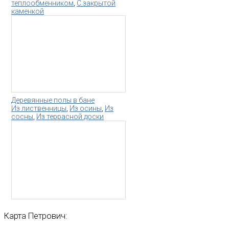
теплообменником
,
С закрытой
каменкой
Деревянные полы в бане
Из лиственницы
,
Из осины
,
Из
сосны
,
Из террасной доски
Карта
Петрович: