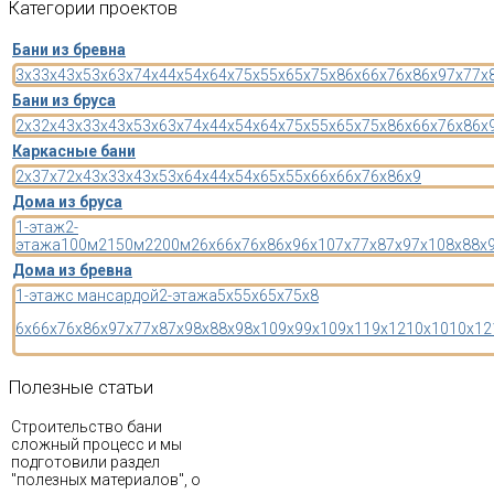
Категории
проектов
Бани из бревна
3x3
3x4
3x5
3x6
3x7
4x4
4x5
4x6
4x7
5x5
5x6
5x7
5x8
6x6
6x7
6x8
6x9
7x7
7x
Бани из бруса
2x3
2x4
3x3
3x4
3x5
3x6
3x7
4x4
4x5
4x6
4x7
5x5
5x6
5x7
5x8
6x6
6x7
6x8
6x
Каркасные бани
2x3
7x7
2x4
3x3
3x4
3x5
3x6
4x4
4x5
4x6
5x5
5x6
6x6
6x7
6x8
6x9
Дома из бруса
1-этаж
2-
этажа
100м2
150м2
200м2
6x6
6x7
6x8
6x9
6x10
7x7
7x8
7x9
7x10
8x8
8x
Дома из бревна
1-этаж
с мансардой
2-этажа
5x5
5x6
5x7
5x8
6x6
6x7
6x8
6x9
7x7
7x8
7x9
8x8
8x9
8x10
9x9
9x10
9x11
9x12
10x10
10x12
Полезные
статьи
Строительство бани
сложный процесс и мы
подготовили раздел
"полезных материалов", о