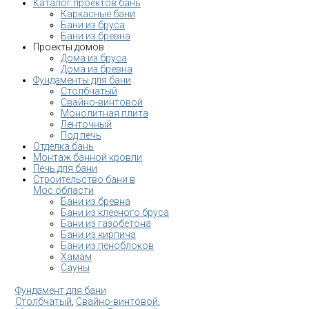
Каталог проектов бань
Каркасные бани
Бани из бруса
Бани из бревна
Проекты домов
Дома из бруса
Дома из бревна
Фундаменты для бани
Столбчатый
Свайно-винтовой
Монолитная плита
Ленточный
Под печь
Отделка бань
Монтаж банной кровли
Печь для бани
Строительство бани в
Мос.области
Бани из бревна
Бани из клееного бруса
Бани из газобетона
Бани из кирпича
Бани из пеноблоков
Хамам
Сауны
Фундамент для бани
Столбчатый
,
Свайно-винтовой
,