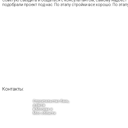
Советую съездить и общаться с консультантом, самому надоест 
подобрали проект под нас. По этапу стройки все хорошо. По этапу
Контакты:
Строительство бань,
домов
в Москве и
Мос.области
тел.: +7-910-483-93-76
г. Москва