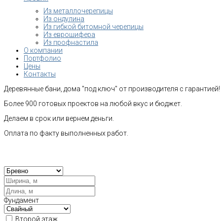
Из металлочерепицы
Из ондулина
Из гибкой битомной черепицы
Из еврошифера
Из профнастила
О компании
Портфолио
Цены
Контакты
Деревянные бани, дома "под ключ" от производителя с гарантией!
Более 900 готовых проектов на любой вкус и бюджет.
Делаем в срок или вернем деньги.
Оплата по факту выполненных работ.
Рас
Фундамент
Второй этаж