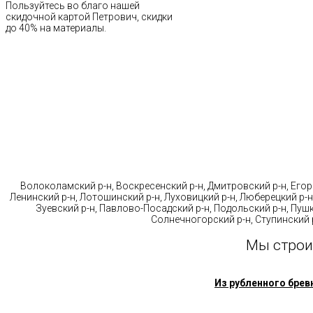
Пользуйтесь во благо нашей
скидочной картой Петрович, скидки
до 40% на материалы.
Стр
Волоколамский р-н, Воскресенский р-н, Дмитровский р-н, Егорь
Ленинский р-н, Лотошинский р-н, Луховицкий р-н, Люберецкий р-н
Зуевский р-н, Павлово-Посадский р-н, Подольский р-н, Пушк
Солнечногорский р-н, Ступинский р
Мы строи
Из рубленного брев