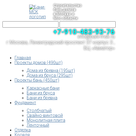
Строительство
бань,домов
в Москве и
Мос.области
+7-910-483-93-76
info@bani-msk.ru
г.Москва, Ленинградский проспект 37 корпус 3 ,
БЦ «Авиатор»
Главная
Проекты домов (490шт)
Дома из бревна (195шт)
Дома из бруса (295шт)
Проекты бань (450шт)
Каркасные бани
Бани из бруса
Бани из бревна
Фундамент
Столбчатый
Свайно-винтовой
Монолитная плита
Ленточный
Отделка
Кровля