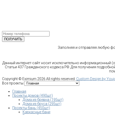
Ленинградский проспект 37 корпус 3 , БЦ «Авиатор»
Email: info@bani-msk.ru
ПОЛУЧИТЕ БЕСПЛАТНУЮ КОНС
СПЕЦИАЛИСТА
Заполняя и отправляя любую фор
Данный интернет-сайт носит исключительно информационный (оз
Статьи 437 Гражданского кодекса РФ. Для получения подробной
пом
Copyright ©
Eximium
2026 All rights reserved.
Custom Design by You
Все проекты
Главная
Проекты домов (490шт)
Дома из бревна (195шт)
Дома из бруса (295шт)
Проекты бань (450шт)
Каркасные бани