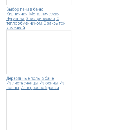
Выбор печи в баню
Кирпичная
,
Металлическая
,
Чугунная
,
Электрическая
,
С
теплообменником
,
С закрытой
каменкой
Деревянные полы в бане
Из лиственницы
,
Из осины
,
Из
сосны
,
Из террасной доски