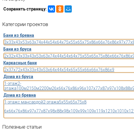
Сохранить страницу:
Категории
проектов
Бани из бревна
3x3
3x4
3x5
3x6
3x7
4x4
4x5
4x6
4x7
5x5
5x6
5x7
5x8
6x6
6x7
6x8
6x9
7x7
7x
Бани из бруса
2x3
2x4
3x3
3x4
3x5
3x6
3x7
4x4
4x5
4x6
4x7
5x5
5x6
5x7
5x8
6x6
6x7
6x8
6x
Каркасные бани
2x3
7x7
2x4
3x3
3x4
3x5
3x6
4x4
4x5
4x6
5x5
5x6
6x6
6x7
6x8
6x9
Дома из бруса
1-этаж
2-
этажа
100м2
150м2
200м2
6x6
6x7
6x8
6x9
6x10
7x7
7x8
7x9
7x10
8x8
8x
Дома из бревна
1-этаж
с мансардой
2-этажа
5x5
5x6
5x7
5x8
6x6
6x7
6x8
6x9
7x7
7x8
7x9
8x8
8x9
8x10
9x9
9x10
9x11
9x12
10x10
10x12
Полезные
статьи