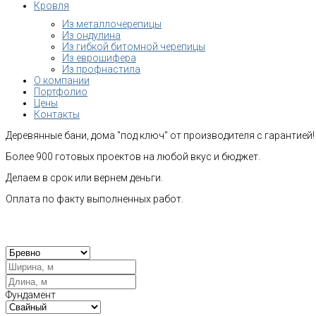
Кровля
Из металлочерепицы
Из ондулина
Из гибкой битомной черепицы
Из еврошифера
Из профнастила
О компании
Портфолио
Цены
Контакты
Деревянные бани, дома "под ключ" от производителя с гарантией!
Более 900 готовых проектов на любой вкус и бюджет.
Делаем в срок или вернем деньги.
Оплата по факту выполненных работ.
Рас
Фундамент