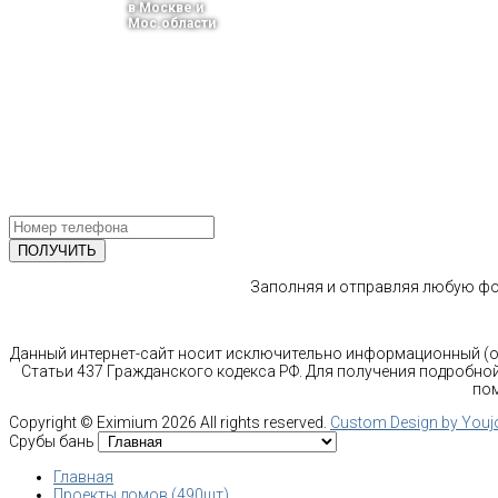
в Москве и
Мос.области
тел.: +7-910-483-93-76
г. Москва
Ленинградский проспект 37 корпус 3 , БЦ «Авиатор»
Email: info@bani-msk.ru
ПОЛУЧИТЕ БЕСПЛАТНУЮ КОНС
СПЕЦИАЛИСТА
Заполняя и отправляя любую фор
Данный интернет-сайт носит исключительно информационный (оз
Статьи 437 Гражданского кодекса РФ. Для получения подробной
пом
Copyright ©
Eximium
2026 All rights reserved.
Custom Design by You
Срубы бань
Главная
Проекты домов (490шт)