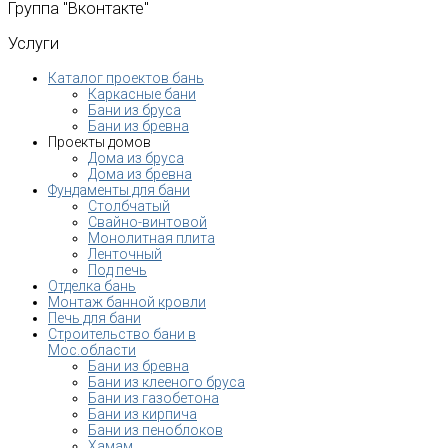
Группа
"Вконтакте"
Услуги
Каталог проектов бань
Каркасные бани
Бани из бруса
Бани из бревна
Проекты домов
Дома из бруса
Дома из бревна
Фундаменты для бани
Столбчатый
Свайно-винтовой
Монолитная плита
Ленточный
Под печь
Отделка бань
Монтаж банной кровли
Печь для бани
Строительство бани в
Мос.области
Бани из бревна
Бани из клееного бруса
Бани из газобетона
Бани из кирпича
Бани из пеноблоков
Хамам