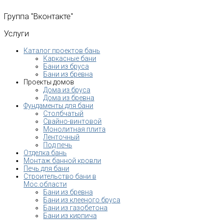
Группа
"Вконтакте"
Услуги
Каталог проектов бань
Каркасные бани
Бани из бруса
Бани из бревна
Проекты домов
Дома из бруса
Дома из бревна
Фундаменты для бани
Столбчатый
Свайно-винтовой
Монолитная плита
Ленточный
Под печь
Отделка бань
Монтаж банной кровли
Печь для бани
Строительство бани в
Мос.области
Бани из бревна
Бани из клееного бруса
Бани из газобетона
Бани из кирпича