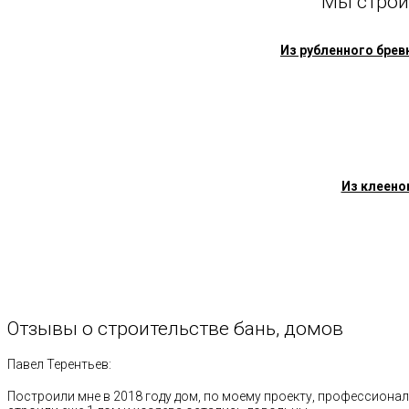
Мы строи
Из рубленного брев
Из клеено
Отзывы
о
строительстве
бань,
домов
Павел Терентьев:
Построили мне в 2018 году дом, по моему проекту, профессионал