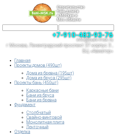
Строительство
бань,домов
в Москве и
Мос.области
+7-910-483-93-76
info@bani-msk.ru
г.Москва, Ленинградский проспект 37 корпус 3 ,
БЦ «Авиатор»
Главная
Проекты домов (490шт)
Дома из бревна (195шт)
Дома из бруса (295шт)
Проекты бань (450шт)
Каркасные бани
Бани из бруса
Бани из бревна
Фундамент
Столбчатый
Свайно-винтовой
Монолитная плита
Ленточный
Отделка