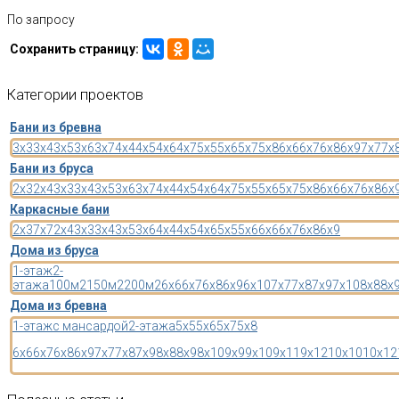
По запросу
Сохранить страницу:
Категории
проектов
Бани из бревна
3x3
3x4
3x5
3x6
3x7
4x4
4x5
4x6
4x7
5x5
5x6
5x7
5x8
6x6
6x7
6x8
6x9
7x7
7x
Бани из бруса
2x3
2x4
3x3
3x4
3x5
3x6
3x7
4x4
4x5
4x6
4x7
5x5
5x6
5x7
5x8
6x6
6x7
6x8
6x
Каркасные бани
2x3
7x7
2x4
3x3
3x4
3x5
3x6
4x4
4x5
4x6
5x5
5x6
6x6
6x7
6x8
6x9
Дома из бруса
1-этаж
2-
этажа
100м2
150м2
200м2
6x6
6x7
6x8
6x9
6x10
7x7
7x8
7x9
7x10
8x8
8x
Дома из бревна
1-этаж
с мансардой
2-этажа
5x5
5x6
5x7
5x8
6x6
6x7
6x8
6x9
7x7
7x8
7x9
8x8
8x9
8x10
9x9
9x10
9x11
9x12
10x10
10x12