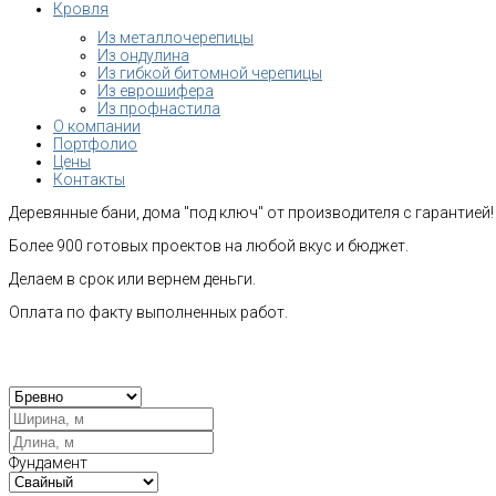
Кровля
Из металлочерепицы
Из ондулина
Из гибкой битомной черепицы
Из еврошифера
Из профнастила
О компании
Портфолио
Цены
Контакты
Деревянные бани, дома "под ключ" от производителя с гарантией!
Более 900 готовых проектов на любой вкус и бюджет.
Делаем в срок или вернем деньги.
Оплата по факту выполненных работ.
Рас
Фундамент