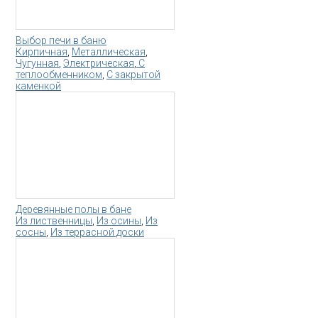
Выбор печи в баню
Кирпичная
,
Металлическая
,
Чугунная
,
Электрическая
,
С
теплообменником
,
С закрытой
каменкой
Деревянные полы в бане
Из лиственницы
,
Из осины
,
Из
сосны
,
Из террасной доски