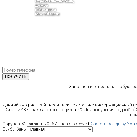
Строительство бань,
домов
в Москве и
Мос.области
тел.: +7-910-483-93-76
г. Москва
Ленинградский проспект 37 корпус 3 , БЦ «Авиатор»
Email: info@bani-msk.ru
ПОЛУЧИТЕ БЕСПЛАТНУЮ КОНС
СПЕЦИАЛИСТА
Заполняя и отправляя любую фор
Данный интернет-сайт носит исключительно информационный (оз
Статьи 437 Гражданского кодекса РФ. Для получения подробной
пом
Copyright ©
Eximium
2026 All rights reserved.
Custom Design by You
Срубы бань