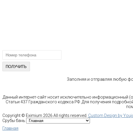
тел.: +7-910-483-93-76
г. Москва
Ленинградский проспект 37 корпус 3 , БЦ «Авиатор»
Email: info@bani-msk.ru
ПОЛУЧИТЕ БЕСПЛАТНУЮ КОНС
СПЕЦИАЛИСТА
Заполняя и отправляя любую фор
Данный интернет-сайт носит исключительно информационный (оз
Статьи 437 Гражданского кодекса РФ. Для получения подробной
пом
Copyright ©
Eximium
2026 All rights reserved.
Custom Design by You
Срубы бань
Главная