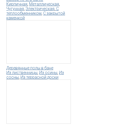
Кирпичная
,
Металлическая
,
Чугунная
,
Электрическая
,
С
теплообменником
,
С закрытой
каменкой
Деревянные полы в бане
Из лиственницы
,
Из осины
,
Из
сосны
,
Из террасной доски