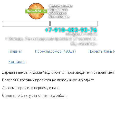
Строительство
бань,домов
в Москве и
Мос.области
+7-910-483-93-76
info@bani-msk.ru
г.Москва, Ленинградский проспект 37 корпус 3 ,
БЦ «Авиатор»
Главная
Проекты домов (490шт)
Проекты бань (
Контакты
Деревянные бани, дома "под ключ" от производителя с гарантией!
Более 900 готовых проектов на любой вкус и бюджет.
Делаем в срок или вернем деньги.
Оплата по факту выполненных работ.
Рассчитать стоимость строительства