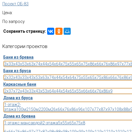
Проект ОБ-83
Цена:
По запросу
Сохранить страницу:
Категории
проектов
Бани из бревна
3x3
3x4
3x5
3x6
3x7
4x4
4x5
4x6
4x7
5x5
5x6
5x7
5x8
6x6
6x7
6x8
6x9
7x7
7x
Бани из бруса
2x3
2x4
3x3
3x4
3x5
3x6
3x7
4x4
4x5
4x6
4x7
5x5
5x6
5x7
5x8
6x6
6x7
6x8
6x
Каркасные бани
2x3
7x7
2x4
3x3
3x4
3x5
3x6
4x4
4x5
4x6
5x5
5x6
6x6
6x7
6x8
6x9
Дома из бруса
1-этаж
2-
этажа
100м2
150м2
200м2
6x6
6x7
6x8
6x9
6x10
7x7
7x8
7x9
7x10
8x8
8x
Дома из бревна
1-этаж
с мансардой
2-этажа
5x5
5x6
5x7
5x8
6x6
6x7
6x8
6x9
7x7
7x8
7x9
8x8
8x9
8x10
9x9
9x10
9x11
9x12
10x10
10x12