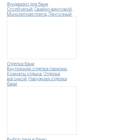
Фундамент для бани
Столбчатый
,
Свайно-винтовой
,
Монолитная плита
,
Ленточный
Отделка бани
Внутренняя отделка парилки
,
Комнаты отдыха
,
Отделка
вагонкой
,
Наружная отделка
бани
Выбор печи в баню