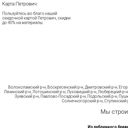
Карта
Петрович:
Пользуйтесь во благо нашей
скидочной картой Петрович, скидки
до 40% на материалы.
Стр
Волоколамский р-н, Воскресенский р-н, Дмитровский р-н, Егорь
Ленинский р-н, Лотошинский р-н, Луховицкий р-н, Люберецкий р-н
Зуевский р-н, Павлово-Посадский р-н, Подольский р-н, Пушк
Солнечногорский р-н, Ступинский р
Мы строи
Из рубленного брев