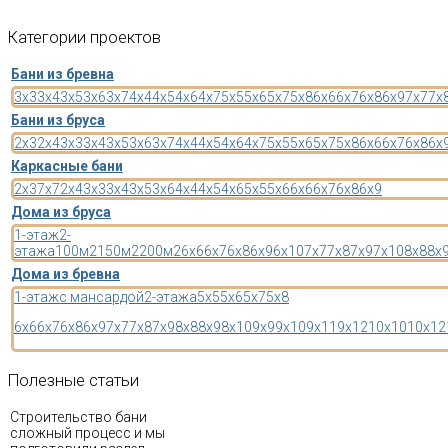
Категории
проектов
Бани из бревна
3x3
3x4
3x5
3x6
3x7
4x4
4x5
4x6
4x7
5x5
5x6
5x7
5x8
6x6
6x7
6x8
6x9
7x7
7x
Бани из бруса
2x3
2x4
3x3
3x4
3x5
3x6
3x7
4x4
4x5
4x6
4x7
5x5
5x6
5x7
5x8
6x6
6x7
6x8
6x
Каркасные бани
2x3
7x7
2x4
3x3
3x4
3x5
3x6
4x4
4x5
4x6
5x5
5x6
6x6
6x7
6x8
6x9
Дома из бруса
1-этаж
2-
этажа
100м2
150м2
200м2
6x6
6x7
6x8
6x9
6x10
7x7
7x8
7x9
7x10
8x8
8x
Дома из бревна
1-этаж
с мансардой
2-этажа
5x5
5x6
5x7
5x8
6x6
6x7
6x8
6x9
7x7
7x8
7x9
8x8
8x9
8x10
9x9
9x10
9x11
9x12
10x10
10x12
Полезные
статьи
Строительство бани
сложный процесс и мы