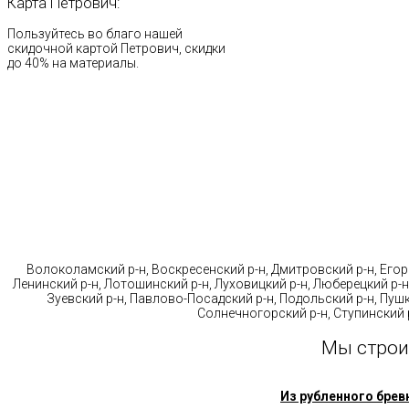
Карта
Петрович:
Пользуйтесь во благо нашей
скидочной картой Петрович, скидки
до 40% на материалы.
Стр
Волоколамский р-н, Воскресенский р-н, Дмитровский р-н, Егорь
Ленинский р-н, Лотошинский р-н, Луховицкий р-н, Люберецкий р-н
Зуевский р-н, Павлово-Посадский р-н, Подольский р-н, Пушк
Солнечногорский р-н, Ступинский р
Мы строи
Из рубленного брев