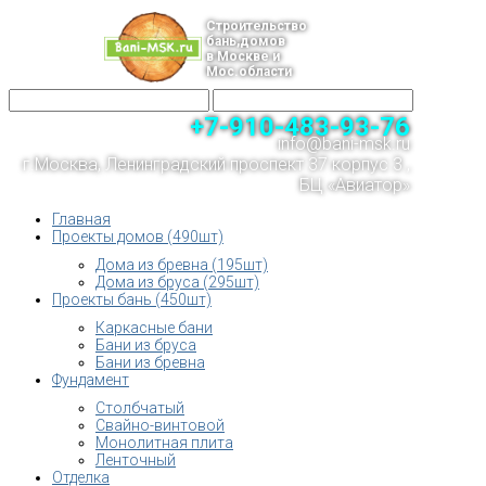
Строительство
бань,домов
в Москве и
Мос.области
+7-910-483-93-76
info@bani-msk.ru
г.Москва, Ленинградский проспект 37 корпус 3 ,
БЦ «Авиатор»
Главная
Проекты домов (490шт)
Дома из бревна (195шт)
Дома из бруса (295шт)
Проекты бань (450шт)
Каркасные бани
Бани из бруса
Бани из бревна
Фундамент
Столбчатый
Свайно-винтовой
Монолитная плита
Ленточный
Отделка