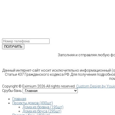
тел.: +7-910-483-93-76
г. Москва
Ленинградский проспект 37 корпус 3 , БЦ «Авиатор»
Email: info@bani-msk.ru
ПОЛУЧИТЕ БЕСПЛАТНУЮ КОНС
СПЕЦИАЛИСТА
Заполняя и отправляя любую фор
Данный интернет-сайт носит исключительно информационный (оз
Статьи 437 Гражданского кодекса РФ. Для получения подробной
пом
Copyright ©
Eximium
2026 All rights reserved.
Custom Design by You
Срубы бань
Главная
Проекты домов (490шт)
Дома из бревна (195шт)
Дома из бруса (295шт)