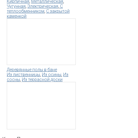
Кирпичная
,
Металлическая
,
Чугунная
,
Электрическая
,
С
теплообменником
,
С закрытой
каменкой
Деревянные полы в бане
Из лиственницы
,
Из осины
,
Из
сосны
,
Из террасной доски