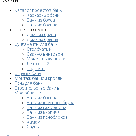
Каталог проектов бань
Каркасные бани
Бани из бруса
Бани из бревна
Проекты домов
Дома из бруса
Дома из бревна
Фундаменты для бани
Столбчатый
Свайно-винтовой
Монолитная плита
Ленточный
Под печь
Отделка бань
Монтаж банной кровли
Печь для бани
Строительство бани в
Мос.области
Бани из бревна
Бани из клееного бруса
Бани из газобетона
Бани из кирпича
Бани из пеноблоков
Хамам
Сауны