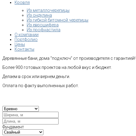
Кровля
Из металлочерепицы
Из ондулина
Из гибкой битомной черепицы
Из еврошифера
Из профнастила
О компании
Портфолио
Цены
Контакты
Деревянные бани, дома "под ключ" от производителя с гарантией!
Более 900 готовых проектов на любой вкус и бюджет.
Делаем в срок или вернем деньги.
Оплата по факту выполненных работ.
Рас
Фундамент