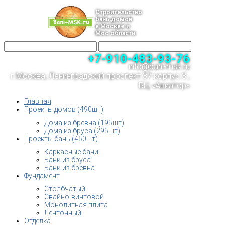
Строительство
бань,домов
в Москве и
Мос.области
+7-910-483-93-76
info@bani-msk.ru
г.Москва, Ленинградский проспект 37 корпус 3 ,
БЦ «Авиатор»
Главная
Проекты домов (490шт)
Дома из бревна (195шт)
Дома из бруса (295шт)
Проекты бань (450шт)
Каркасные бани
Бани из бруса
Бани из бревна
Фундамент
Столбчатый
Свайно-винтовой
Монолитная плита
Ленточный
Отделка