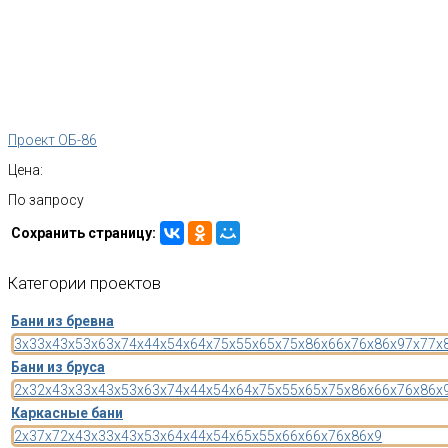
Проект ОБ-86
Цена:
По запросу
Сохранить страницу:
Категории
проектов
Бани из бревна
3x3
3x4
3x5
3x6
3x7
4x4
4x5
4x6
4x7
5x5
5x6
5x7
5x8
6x6
6x7
6x8
6x9
7x7
7x
Бани из бруса
2x3
2x4
3x3
3x4
3x5
3x6
3x7
4x4
4x5
4x6
4x7
5x5
5x6
5x7
5x8
6x6
6x7
6x8
6x
Каркасные бани
2x3
7x7
2x4
3x3
3x4
3x5
3x6
4x4
4x5
4x6
5x5
5x6
6x6
6x7
6x8
6x9