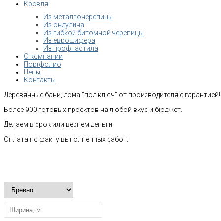
Кровля
Из металлочерепицы
Из ондулина
Из гибкой битомной черепицы
Из еврошифера
Из профнастила
О компании
Портфолио
Цены
Контакты
Деревянные бани, дома "под ключ" от производителя с гарантией!
Более 900 готовых проектов на любой вкус и бюджет.
Делаем в срок или вернем деньги.
Оплата по факту выполненных работ.
Рассчитать стоимость строительства