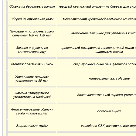
Сборка на березовые нагеля
твердый крепежный элемент из березы для скр
Сборка на пружинные узлы
металлический крепежный элемент с механи
Половые и потолочные лаги
увеличение толщины для утепления конс
сечением 100 на 150 мм.
Замена ондулина на
кровельный материал из тонколистовой стали
металлочерепицу
защитным слоем
Монтаж пластиковых окон
сверхпрочные окна ПВХ двойного осте
Увеличение толщины
минеральная вата Изовер
утеплителя на 50 мм.
Замена стандартного
более качественный вариант утеплит
утеплителя на Rockwool
Антисептирование обвязки
огнебиозащита
сруба и половых лаг
Водосточные трубы
желоба из ПВХ, алюминия или мед