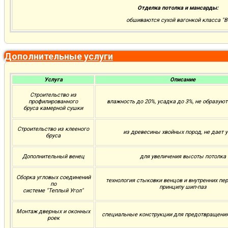
Отделка потолка и мансарды:
обшиваются сухой вагонкой класса "В
Дополнительные услуги
Услуга
Описание
Строительство из
профилированного
влажность до 20%, усадка до 3%, не образую
бруса камерной сушки
Строительство из клееного
из древесины хвойных пород, не дает 
бруса
Дополнительный венец
для увеличения высоты потолка
Сборка угловых соединений
технология стыковки венцов и внутренних пе
по
принципу шип-паз
системе "Теплый Угол"
Монтаж дверных и оконных
специальные конструкции для предотвращени
роек