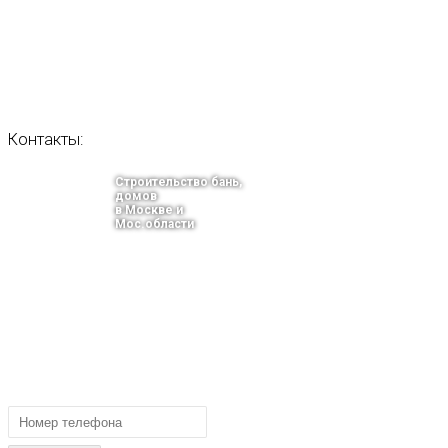
Контакты:
Строительство бань,
домов
в Москве и
Мос.области
тел.: +7-910-483-93-76
г. Москва
Ленинградский проспект 37 корпус 3 , БЦ «Авиатор»
Email: info@bani-msk.ru
ПОЛУЧИТЕ БЕСПЛАТНУЮ КОНС
СПЕЦИАЛИСТА