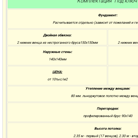
Комплектация "Под ключ
Фундамент:
Расчитывается отдельно (зависит от пожеланий и ге
Двойная обвязка:
2 нижних венца из нестроганного бруса150х150мм
2 нижних ве
Наружные стены:
140х140мм
ЦЕНА:
от 10тыс/м2
Утепление между венцами:
80 мм. льноджутовое полотно между вен
Перегородки:
профилированный брус 90х140
Высота потолка:
2.35 м - первый (17 венцов), 2.30 м - вто