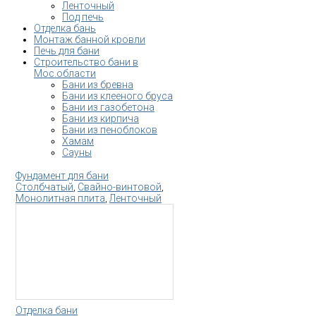
Ленточный
Под печь
Отделка бань
Монтаж банной кровли
Печь для бани
Строительство бани в
Мос.области
Бани из бревна
Бани из клееного бруса
Бани из газобетона
Бани из кирпича
Бани из пеноблоков
Хамам
Сауны
Фундамент для бани
Столбчатый
,
Свайно-винтовой
,
Монолитная плита
,
Ленточный
Отделка бани