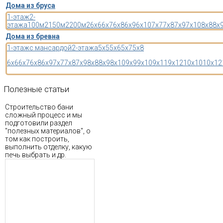
Дома из бруса
1-этаж
2-
этажа
100м2
150м2
200м2
6x6
6x7
6x8
6x9
6x10
7x7
7x8
7x9
7x10
8x8
8x
Дома из бревна
1-этаж
с мансардой
2-этажа
5x5
5x6
5x7
5x8
6x6
6x7
6x8
6x9
7x7
7x8
7x9
8x8
8x9
8x10
9x9
9x10
9x11
9x12
10x10
10x12
Полезные
статьи
Строительство бани
сложный процесс и мы
подготовили раздел
"полезных материалов", о
том как построить,
выполнить отделку, какую
печь выбрать и др.