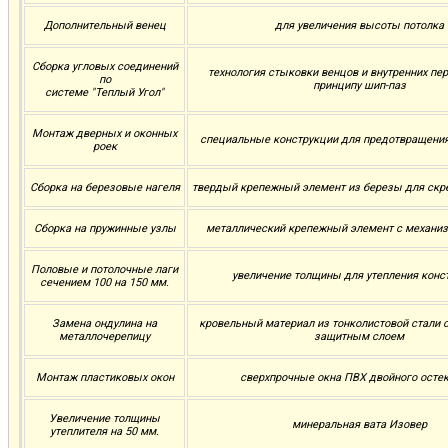
Дополнительный венец
для увеличения высоты потолка
Сборка угловых соединений
технология стыковки венцов и внутренних пе
по
принципу шип-паз
системе "Теплый Угол"
Монтаж дверных и оконных
специальные конструкции для предотвращени
роек
Сборка на березовые нагеля
твердый крепежный элемент из березы для скр
Сборка на пружинные узлы
металлический крепежный элемент с механи
Половые и потолочные лаги
увеличение толщины для утепления конс
сечением 100 на 150 мм.
Замена ондулина на
кровельный материал из тонколистовой стали
металлочерепицу
защитным слоем
Монтаж пластиковых окон
сверхпрочные окна ПВХ двойного осте
Увеличение толщины
минеральная вата Изовер
утеплителя на 50 мм.