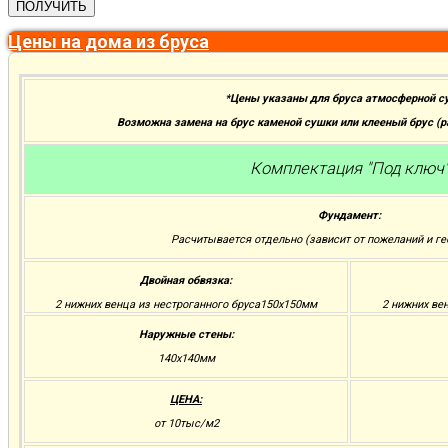
Цены на дома из бруса
*Цены указаны для бруса атмосферной с
Возможна замена на брус каменой сушки или клееный брус (
Комплектация "Под ключ
Фундамент:
Расчитывается отдельно (зависит от пожеланий и ге
Двойная обвязка:
2 нижних венца из нестроганного бруса150х150мм
2 нижних ве
Наружные стены:
140х140мм
ЦЕНА:
от 10тыс/м2