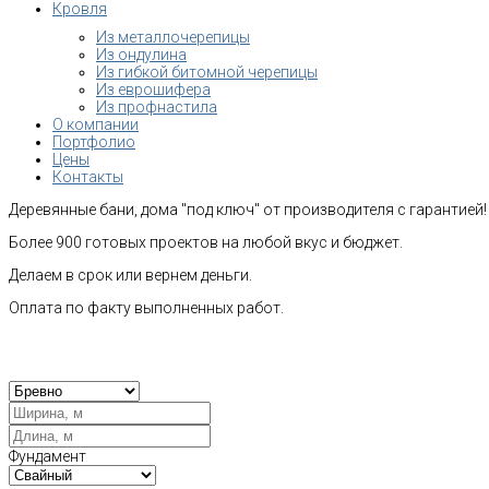
Кровля
Из металлочерепицы
Из ондулина
Из гибкой битомной черепицы
Из еврошифера
Из профнастила
О компании
Портфолио
Цены
Контакты
Деревянные бани, дома "под ключ" от производителя с гарантией!
Более 900 готовых проектов на любой вкус и бюджет.
Делаем в срок или вернем деньги.
Оплата по факту выполненных работ.
Рас
Фундамент