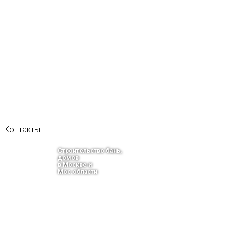
Контакты:
Строительство бань,
домов
в Москве и
Мос.области
тел.: +7-910-483-93-76
г. Москва
Ленинградский проспект 37 корпус 3 , БЦ «Авиатор»
Email: info@bani-msk.ru