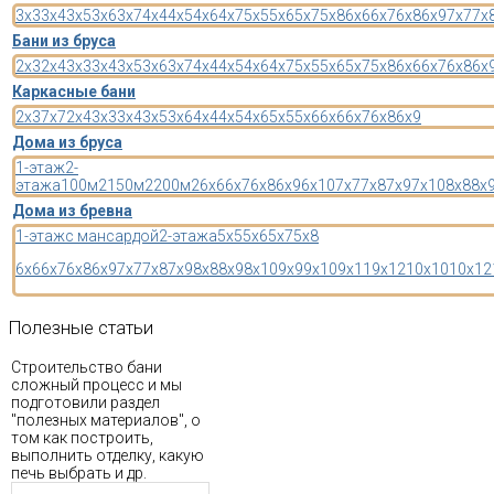
3x3
3x4
3x5
3x6
3x7
4x4
4x5
4x6
4x7
5x5
5x6
5x7
5x8
6x6
6x7
6x8
6x9
7x7
7x
Бани из бруса
2x3
2x4
3x3
3x4
3x5
3x6
3x7
4x4
4x5
4x6
4x7
5x5
5x6
5x7
5x8
6x6
6x7
6x8
6x
Каркасные бани
2x3
7x7
2x4
3x3
3x4
3x5
3x6
4x4
4x5
4x6
5x5
5x6
6x6
6x7
6x8
6x9
Дома из бруса
1-этаж
2-
этажа
100м2
150м2
200м2
6x6
6x7
6x8
6x9
6x10
7x7
7x8
7x9
7x10
8x8
8x
Дома из бревна
1-этаж
с мансардой
2-этажа
5x5
5x6
5x7
5x8
6x6
6x7
6x8
6x9
7x7
7x8
7x9
8x8
8x9
8x10
9x9
9x10
9x11
9x12
10x10
10x12
Полезные
статьи
Строительство бани
сложный процесс и мы
подготовили раздел
"полезных материалов", о
том как построить,
выполнить отделку, какую
печь выбрать и др.