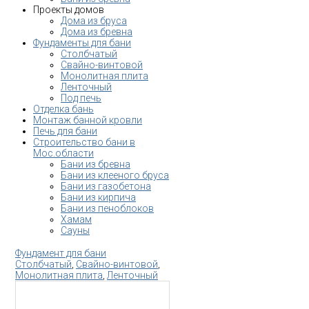
Проекты домов
Дома из бруса
Дома из бревна
Фундаменты для бани
Столбчатый
Свайно-винтовой
Монолитная плита
Ленточный
Под печь
Отделка бань
Монтаж банной кровли
Печь для бани
Строительство бани в
Мос.области
Бани из бревна
Бани из клееного бруса
Бани из газобетона
Бани из кирпича
Бани из пеноблоков
Хамам
Сауны
Фундамент для бани
Столбчатый
,
Свайно-винтовой
,
Монолитная плита
,
Ленточный