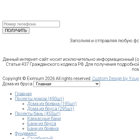
ПОЛУЧИТЕ БЕСПЛАТНУЮ КОНС
СПЕЦИАЛИСТА
Заполняя и отправляя любую фор
Данный интернет-сайт носит исключительно информационный (оз
Статьи 437 Гражданского кодекса РФ. Для получения подробной
пом
Copyright ©
Eximium
2026 All rights reserved.
Custom Design by You
Дома из бруса
Главная
Проекты домов (490шт)
Дома из бревна (195шт)
Дома из бруса (295шт)
Проекты бань (450шт)
Каркасные бани
Бани из бруса
Бани из бревна
Фундамент
Столбчатый