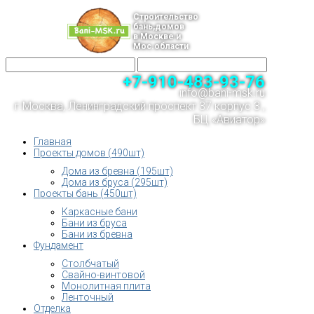
Строительство
бань,домов
в Москве и
Мос.области
+7-910-483-93-76
info@bani-msk.ru
г.Москва, Ленинградский проспект 37 корпус 3 ,
БЦ «Авиатор»
Главная
Проекты домов (490шт)
Дома из бревна (195шт)
Дома из бруса (295шт)
Проекты бань (450шт)
Каркасные бани
Бани из бруса
Бани из бревна
Фундамент
Столбчатый
Свайно-винтовой
Монолитная плита
Ленточный
Отделка