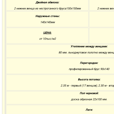
Двойная обвязка:
2 нижних венца из нестроганного бруса150х150мм
2 нижних ве
Наружные стены:
140х140мм
ЦЕНА:
от 10тыс/м2
Утепление между венцами:
80 мм. льноджутовое полотно между вен
Перегородки:
профилированный брус 90х140
Высота потолка:
2.35 м - первый (17 венцов), 2.30 м - вто
Пол черновой:
доска обрезная 22х100 мм.
Лаги: