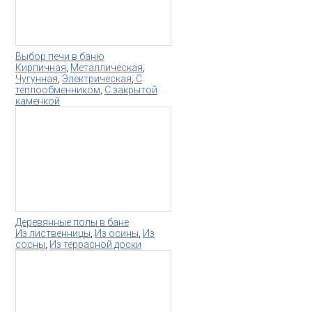
Выбор печи в баню
Кирпичная
,
Металлическая
,
Чугунная
,
Электрическая
,
С
теплообменником
,
С закрытой
каменкой
Деревянные полы в бане
Из лиственницы
,
Из осины
,
Из
сосны
,
Из террасной доски