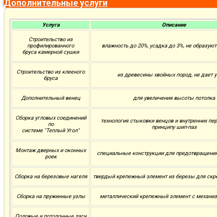
Дополнительные услуги
Услуга
Описание
Строительство из
профилированного
влажность до 20%, усадка до 3%, не образую
бруса камерной сушки
Строительство из клееного
из древесины хвойных пород, не дает 
бруса
Дополнительный венец
для увеличения высоты потолка
Сборка угловых соединений
технология стыковки венцов и внутренних пе
по
принципу шип-паз
системе "Теплый Угол"
Монтаж дверных и оконных
специальные конструкции для предотвращени
роек
Сборка на березовые нагеля
твердый крепежный элемент из березы для скр
Сборка на пружинные узлы
металлический крепежный элемент с механи
Половые и потолочные лаги