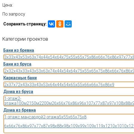
Цена:
По запросу
Сохранить страницу:
Категории
проектов
Бани из бревна
3x3
3x4
3x5
3x6
3x7
4x4
4x5
4x6
4x7
5x5
5x6
5x7
5x8
6x6
6x7
6x8
6x9
7x7
7x
Бани из бруса
2x3
2x4
3x3
3x4
3x5
3x6
3x7
4x4
4x5
4x6
4x7
5x5
5x6
5x7
5x8
6x6
6x7
6x8
6x
Каркасные бани
2x3
7x7
2x4
3x3
3x4
3x5
3x6
4x4
4x5
4x6
5x5
5x6
6x6
6x7
6x8
6x9
Дома из бруса
1-этаж
2-
этажа
100м2
150м2
200м2
6x6
6x7
6x8
6x9
6x10
7x7
7x8
7x9
7x10
8x8
8x
Дома из бревна
1-этаж
с мансардой
2-этажа
5x5
5x6
5x7
5x8
6x6
6x7
6x8
6x9
7x7
7x8
7x9
8x8
8x9
8x10
9x9
9x10
9x11
9x12
10x10
10x12