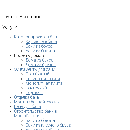
Группа
"Вконтакте"
Услуги
Каталог проектов бань
Каркасные бани
Бани из бруса
Бани из бревна
Проекты домов
Дома из бруса
Дома из бревна
Фундаменты для бани
Столбчатый
Свайно-винтовой
Монолитная плита
Ленточный
Под печь
Отделка бань
Монтаж банной кровли
Печь для бани
Строительство бани в
Мос.области
Бани из бревна
Бани из клееного бруса
Бани из газобетона