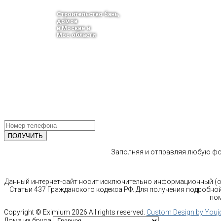
Строительство бань,
домов
в Москве и
Мос.области
тел.: +7-910-483-93-76
г. Москва
Ленинградский проспект 37 корпус 3 , БЦ «Авиатор»
Email: info@bani-msk.ru
ПОЛУЧИТЕ БЕСПЛАТНУЮ КОНС
СПЕЦИАЛИСТА
Заполняя и отправляя любую фор
Данный интернет-сайт носит исключительно информационный (оз
Статьи 437 Гражданского кодекса РФ. Для получения подробной
пом
Copyright ©
Eximium
2026 All rights reserved.
Custom Design by You
Дома из бруса