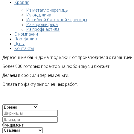
Кровля
Из металлочерепицы
Из ондулина
Из гибкой битомной черепицы
Из еврошифера
Из профнастила
О компании
Портфолио
Цены
Контакты
Деревянные бани, дома "под ключ" от производителя с гарантией!
Более 900 готовых проектов на любой вкус и бюджет.
Делаем в срок или вернем деньги.
Оплата по факту выполненных работ.
Рас
Фундамент