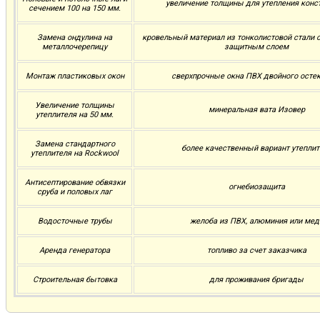
увеличение толщины для утепления конс
сечением 100 на 150 мм.
Замена ондулина на
кровельный материал из тонколистовой стали
металлочерепицу
защитным слоем
Монтаж пластиковых окон
сверхпрочные окна ПВХ двойного осте
Увеличение толщины
минеральная вата Изовер
утеплителя на 50 мм.
Замена стандартного
более качественный вариант утеплит
утеплителя на Rockwool
Антисептирование обвязки
огнебиозащита
сруба и половых лаг
Водосточные трубы
желоба из ПВХ, алюминия или мед
Аренда генератора
топливо за счет заказчика
Строительная бытовка
для проживания бригады