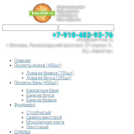
Строительство
бань,домов
в Москве и
Мос.области
+7-910-483-93-76
info@bani-msk.ru
г.Москва, Ленинградский проспект 37 корпус 3 ,
БЦ «Авиатор»
Главная
Проекты домов (490шт)
Дома из бревна (195шт)
Дома из бруса (295шт)
Проекты бань (450шт)
Каркасные бани
Бани из бруса
Бани из бревна
Фундамент
Столбчатый
Свайно-винтовой
Монолитная плита
Ленточный
Отделка