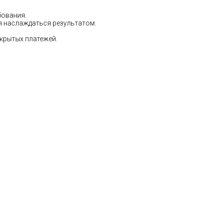
бования.
ся наслаждаться результатом.
скрытых платежей.