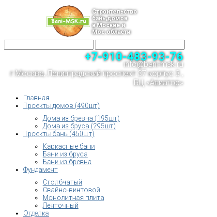
Строительство
бань,домов
в Москве и
Мос.области
+7-910-483-93-76
info@bani-msk.ru
г.Москва, Ленинградский проспект 37 корпус 3 ,
БЦ «Авиатор»
Главная
Проекты домов (490шт)
Дома из бревна (195шт)
Дома из бруса (295шт)
Проекты бань (450шт)
Каркасные бани
Бани из бруса
Бани из бревна
Фундамент
Столбчатый
Свайно-винтовой
Монолитная плита
Ленточный
Отделка