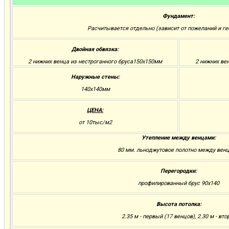
Фундамент:
Расчитывается отдельно (зависит от пожеланий и ге
Двойная обвязка:
2 нижних венца из нестроганного бруса150х150мм
2 нижних ве
Наружные стены:
140х140мм
ЦЕНА:
от 10тыс/м2
Утепление между венцами:
80 мм. льноджутовое полотно между вен
Перегородки:
профилированный брус 90х140
Высота потолка:
2.35 м - первый (17 венцов), 2.30 м - вто