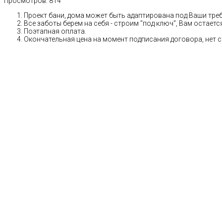
Просмотров:
814
Проект бани, дома может быть адаптирована под Ваши тре
Все заботы берем на себя - строим "под ключ", Вам остает
Поэтапная оплата.
Окончательная цена на момент подписания договора, нет 