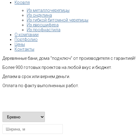
Кровля
Из металлочерепицы
Из ондулина
Из гибкой битомной черепицы
Из еврошифера
Из профнастила
О компании
Портфолио
Цены
Контакты
Деревянные бани, дома "под ключ" от производителя с гарантией!
Более 900 готовых проектов на любой вкус и бюджет.
Делаем в срок или вернем деньги.
Оплата по факту выполненных работ.
Рассчитать стоимость строительства