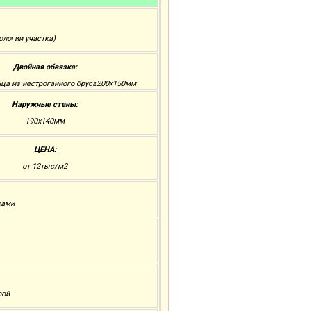
ологии участка)
Двойная обвязка:
нца из нестроганного бруса200x150мм
Наружные стены:
190х140мм
ЦЕНА:
от 12тыс/м2
цами
рой