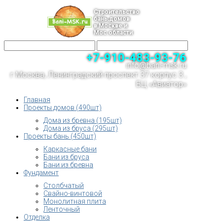
Строительство
бань,домов
в Москве и
Мос.области
+7-910-483-93-76
info@bani-msk.ru
г.Москва, Ленинградский проспект 37 корпус 3 ,
БЦ «Авиатор»
Главная
Проекты домов (490шт)
Дома из бревна (195шт)
Дома из бруса (295шт)
Проекты бань (450шт)
Каркасные бани
Бани из бруса
Бани из бревна
Фундамент
Столбчатый
Свайно-винтовой
Монолитная плита
Ленточный
Отделка