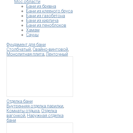
Мос.области
Бани из бревна
Бани из клееного бруса
Бани из газобетона
Бани из кирпича
Бани из пеноблоков
Хамам
Сауны
Фундамент для бани
Столбчатый
,
Свайно-винтовой
,
Монолитная плита
,
Ленточный
Отделка бани
Внутренняя отделка парилки
,
Комнаты отдыха
,
Отделка
вагонкой
,
Наружная отделка
бани