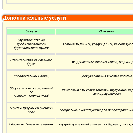
Дополнительные услуги
Услуга
Описание
Строительство из
профилированного
влажность до 20%, усадка до 3%, не образую
бруса камерной сушки
Строительство из клееного
из древесины хвойных пород, не дает 
бруса
Дополнительный венец
для увеличения высоты потолка
Сборка угловых соединений
технология стыковки венцов и внутренних пе
по
принципу шип-паз
системе "Теплый Угол"
Монтаж дверных и оконных
специальные конструкции для предотвращени
роек
Сборка на березовые нагеля
твердый крепежный элемент из березы для скр