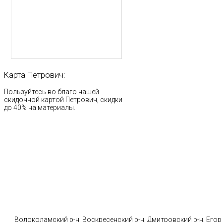
Карта
Петрович:
Пользуйтесь во благо нашей
скидочной картой Петрович, скидки
до 40% на материалы.
Стр
Волоколамский р-н, Воскресенский р-н, Дмитровский р-н, Егорь