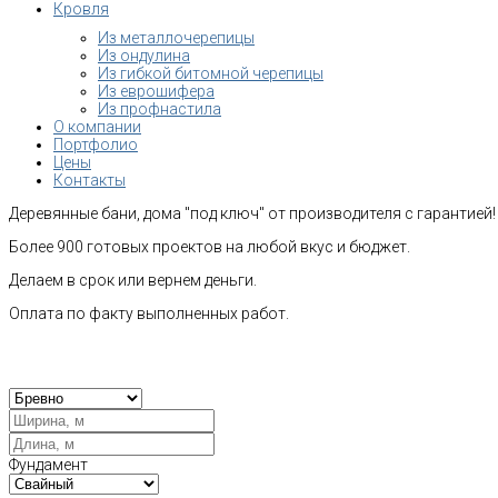
Кровля
Из металлочерепицы
Из ондулина
Из гибкой битомной черепицы
Из еврошифера
Из профнастила
О компании
Портфолио
Цены
Контакты
Деревянные бани, дома "под ключ" от производителя с гарантией!
Более 900 готовых проектов на любой вкус и бюджет.
Делаем в срок или вернем деньги.
Оплата по факту выполненных работ.
Рас
Фундамент