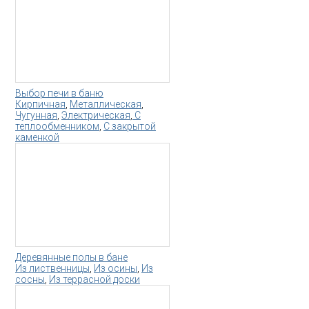
Выбор печи в баню
Кирпичная
,
Металлическая
,
Чугунная
,
Электрическая
,
С
теплообменником
,
С закрытой
каменкой
Деревянные полы в бане
Из лиственницы
,
Из осины
,
Из
сосны
,
Из террасной доски