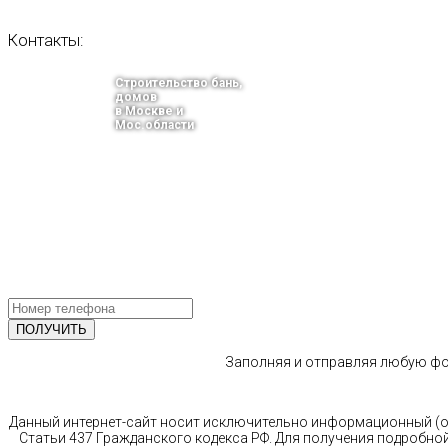
Контакты:
Строительство бань,
домов
в Москве и
Мос.области
тел.: +7-910-483-93-76
г. Москва
Ленинградский проспект 37 корпус 3 , БЦ «Авиатор»
Email: info@bani-msk.ru
ПОЛУЧИТЕ БЕСПЛАТНУЮ КОНС
СПЕЦИАЛИСТА
Заполняя и отправляя любую фор
Данный интернет-сайт носит исключительно информационный (оз
Статьи 437 Гражданского кодекса РФ. Для получения подробной