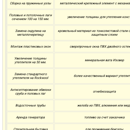
Сборка на пружинные узлы
металлический крепежный элемент с механи
Половые и потолочные лаги
увеличение толщины для утепления конс
сечением 100 на 150 мм.
Замена ондулина на
кровельный материал из тонколистовой стали
металлочерепицу
защитным слоем
Монтаж пластиковых окон
сверхпрочные окна ПВХ двойного осте
Увеличение толщины
минеральная вата Изовер
утеплителя на 50 мм.
Замена стандартного
более качественный вариант утеплит
утеплителя на Rockwool
Антисептирование обвязки
огнебиозащита
сруба и половых лаг
Водосточные трубы
желоба из ПВХ, алюминия или мед
Аренда генератора
топливо за счет заказчика
Строительная бытовка
для проживания бригады