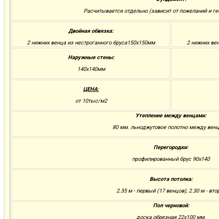
Расчитывается отдельно (зависит от пожеланий и ге
Двойная обвязка:
2 нижних венца из нестроганного бруса150х150мм
2 нижних ве
Наружные стены:
140х140мм
ЦЕНА:
от 10тыс/м2
Утепление между венцами:
80 мм. льноджутовое полотно между вен
Перегородки:
профилированный брус 90х140
Высота потолка:
2.35 м - первый (17 венцов), 2.30 м - вто
Пол черновой:
доска обрезная 22х100 мм.