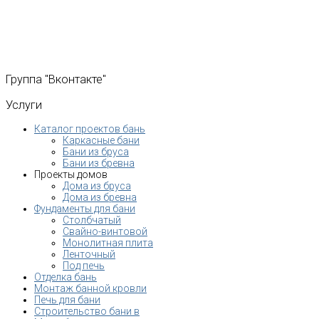
Группа
"Вконтакте"
Услуги
Каталог проектов бань
Каркасные бани
Бани из бруса
Бани из бревна
Проекты домов
Дома из бруса
Дома из бревна
Фундаменты для бани
Столбчатый
Свайно-винтовой
Монолитная плита
Ленточный
Под печь
Отделка бань
Монтаж банной кровли
Печь для бани
Строительство бани в