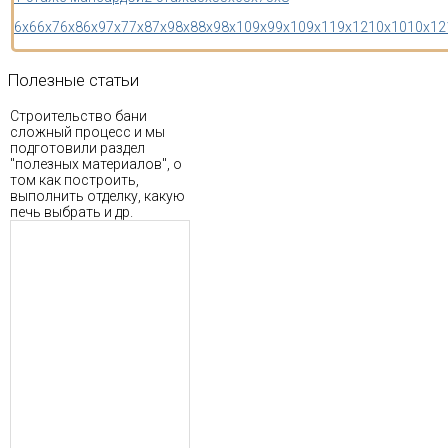
6x6
6x7
6x8
6x9
7x7
7x8
7x9
8x8
8x9
8x10
9x9
9x10
9x11
9x12
10x10
10x12
Полезные
статьи
Строительство бани
сложный процесс и мы
подготовили раздел
"полезных материалов", о
том как построить,
выполнить отделку, какую
печь выбрать и др.