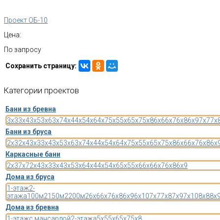
Проект ОБ-10
Цена:
По запросу
Сохранить страницу:
Категории
проектов
Бани из бревна
3x3
3x4
3x5
3x6
3x7
4x4
4x5
4x6
4x7
5x5
5x6
5x7
5x8
6x6
6x7
6x8
6x9
7x7
7x
Бани из бруса
2x3
2x4
3x3
3x4
3x5
3x6
3x7
4x4
4x5
4x6
4x7
5x5
5x6
5x7
5x8
6x6
6x7
6x8
6x
Каркасные бани
2x3
7x7
2x4
3x3
3x4
3x5
3x6
4x4
4x5
4x6
5x5
5x6
6x6
6x7
6x8
6x9
Дома из бруса
1-этаж
2-
этажа
100м2
150м2
200м2
6x6
6x7
6x8
6x9
6x10
7x7
7x8
7x9
7x10
8x8
8x
Дома из бревна
1-этаж
с мансардой
2-этажа
5x5
5x6
5x7
5x8