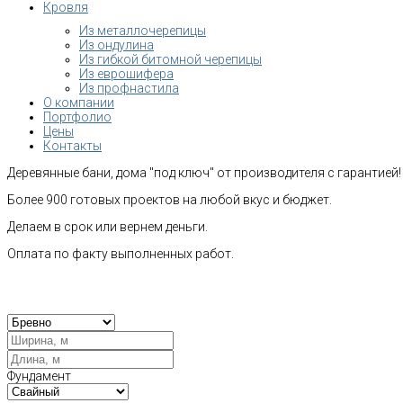
Кровля
Из металлочерепицы
Из ондулина
Из гибкой битомной черепицы
Из еврошифера
Из профнастила
О компании
Портфолио
Цены
Контакты
Деревянные бани, дома "под ключ" от производителя с гарантией!
Более 900 готовых проектов на любой вкус и бюджет.
Делаем в срок или вернем деньги.
Оплата по факту выполненных работ.
Рас
Фундамент