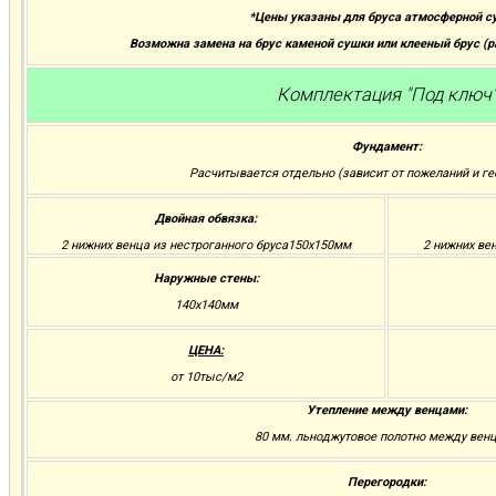
*Цены указаны для бруса атмосферной с
Возможна замена на брус каменой сушки или клееный брус (
Комплектация "Под ключ
Фундамент:
Расчитывается отдельно (зависит от пожеланий и ге
Двойная обвязка:
2 нижних венца из нестроганного бруса150х150мм
2 нижних ве
Наружные стены:
140х140мм
ЦЕНА:
от 10тыс/м2
Утепление между венцами:
80 мм. льноджутовое полотно между вен
Перегородки: