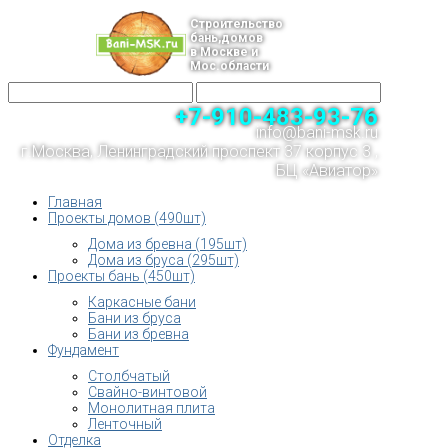
Строительство
бань,домов
в Москве и
Мос.области
+7-910-483-93-76
info@bani-msk.ru
г.Москва, Ленинградский проспект 37 корпус 3 ,
БЦ «Авиатор»
Главная
Проекты домов (490шт)
Дома из бревна (195шт)
Дома из бруса (295шт)
Проекты бань (450шт)
Каркасные бани
Бани из бруса
Бани из бревна
Фундамент
Столбчатый
Свайно-винтовой
Монолитная плита
Ленточный
Отделка