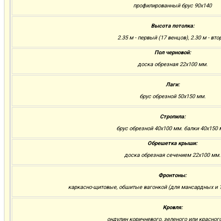
профилированный брус 90х140
Высота потолка:
2.35 м - первый (17 венцов), 2.30 м - вто
Пол черновой:
доска обрезная 22х100 мм.
Лаги:
брус обрезной 50х150 мм.
Стропила:
брус обрезной 40х100 мм. балки 40х150 
Обрешетка крыши:
доска обрезная сечением 22х100 мм.
Фронтоны:
каркасно-щитовые, обшитые вагонкой (для мансардных и 1
Кровля:
ондулин коричневого, зеленого или красног