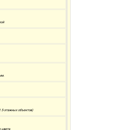
рой
мм.
.5-этажных объектов)
о цвета