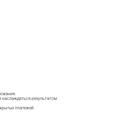
бования.
ся наслаждаться результатом.
скрытых платежей.