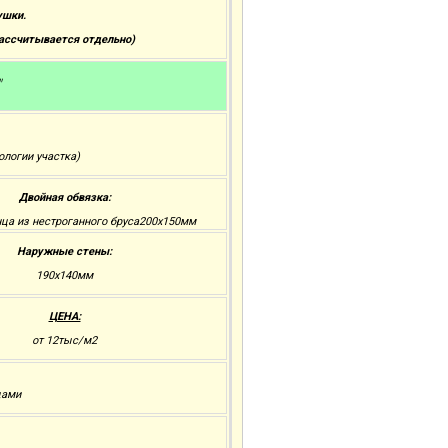
ушки.
рассчитывается отдельно)
"
ологии участка)
Двойная обвязка:
нца из нестроганного бруса200x150мм
Наружные стены:
190х140мм
ЦЕНА:
от 12тыс/м2
цами