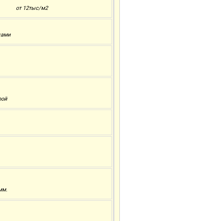
от 12тыс/м2
цами
рой
мм.