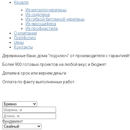
Кровля
Из металлочерепицы
Из ондулина
Из гибкой битомной черепицы
Из еврошифера
Из профнастила
О компании
Портфолио
Цены
Контакты
Деревянные бани, дома "под ключ" от производителя с гарантией!
Более 900 готовых проектов на любой вкус и бюджет.
Делаем в срок или вернем деньги.
Оплата по факту выполненных работ.
Рас
Фундамент