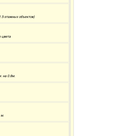
.5-этажных объектов)
о цвета
 на 0.8м.
 м.