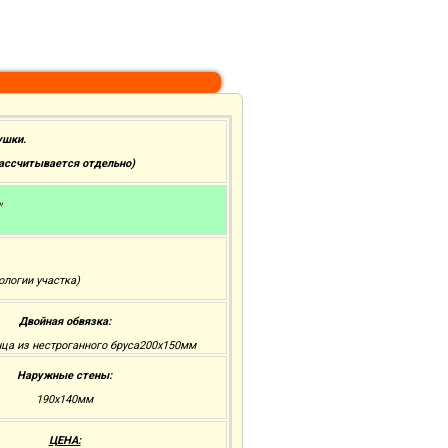
ушки.
рассчитывается отдельно)
"
ологии участка)
Двойная обвязка:
нца из нестроганного бруса200x150мм
Наружные стены:
190х140мм
ЦЕНА: