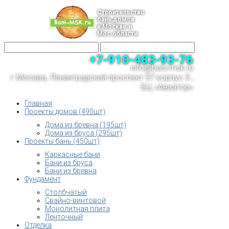
Строительство
бань,домов
в Москве и
Мос.области
+7-910-483-93-76
info@bani-msk.ru
г.Москва, Ленинградский проспект 37 корпус 3 ,
БЦ «Авиатор»
Главная
Проекты домов (490шт)
Дома из бревна (195шт)
Дома из бруса (295шт)
Проекты бань (450шт)
Каркасные бани
Бани из бруса
Бани из бревна
Фундамент
Столбчатый
Свайно-винтовой
Монолитная плита
Ленточный
Отделка