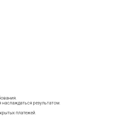
бования.
ся наслаждаться результатом.
скрытых платежей.