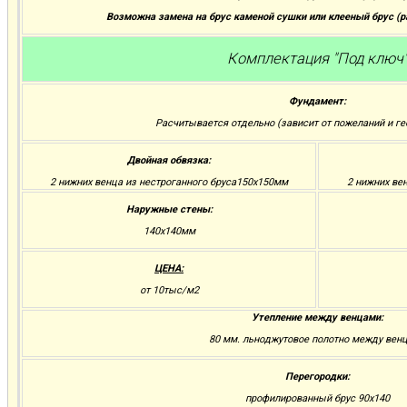
Возможна замена на брус каменой сушки или клееный брус (
Комплектация "Под ключ
Фундамент:
Расчитывается отдельно (зависит от пожеланий и ге
Двойная обвязка:
2 нижних венца из нестроганного бруса150х150мм
2 нижних ве
Наружные стены:
140х140мм
ЦЕНА:
от 10тыс/м2
Утепление между венцами:
80 мм. льноджутовое полотно между вен
Перегородки:
профилированный брус 90х140