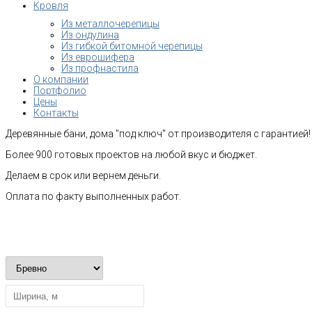
Кровля
Из металлочерепицы
Из ондулина
Из гибкой битомной черепицы
Из еврошифера
Из профнастила
О компании
Портфолио
Цены
Контакты
Деревянные бани, дома "под ключ" от производителя с гарантией!
Более 900 готовых проектов на любой вкус и бюджет.
Делаем в срок или вернем деньги.
Оплата по факту выполненных работ.
Рассчитать стоимость строительства