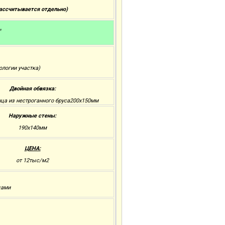
рассчитывается отдельно)
"
ологии участка)
Двойная обвязка:
нца из нестроганного бруса200x150мм
Наружные стены:
190х140мм
ЦЕНА:
от 12тыс/м2
цами