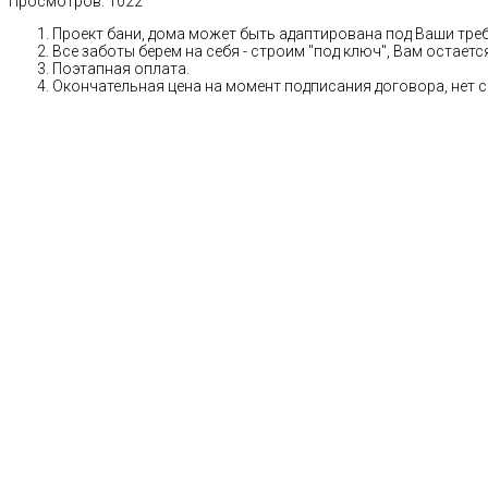
Просмотров:
1022
Проект бани, дома может быть адаптирована под Ваши тре
Все заботы берем на себя - строим "под ключ", Вам остает
Поэтапная оплата.
Окончательная цена на момент подписания договора, нет 