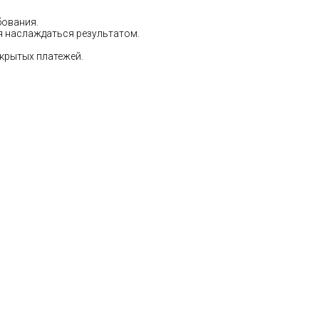
бования.
ся наслаждаться результатом.
скрытых платежей.