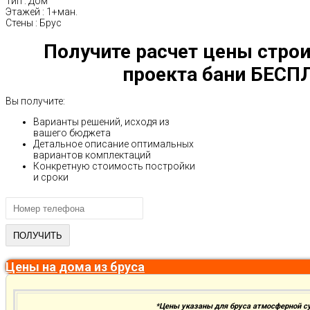
Тип
:
Дом
Этажей
:
1+ман.
Стены
:
Брус
Получите расчет цены строи
проекта бани БЕСП
Вы получите:
Варианты решений, исходя из
вашего бюджета
Детальное описание оптимальных
вариантов комплектаций
Конкретную стоимость постройки
и сроки
Цены на дома из бруса
*Цены указаны для бруса атмосферной с