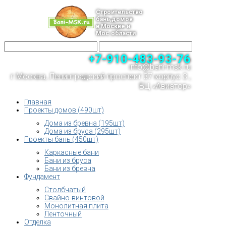
Строительство
бань,домов
в Москве и
Мос.области
+7-910-483-93-76
info@bani-msk.ru
г.Москва, Ленинградский проспект 37 корпус 3 ,
БЦ «Авиатор»
Главная
Проекты домов (490шт)
Дома из бревна (195шт)
Дома из бруса (295шт)
Проекты бань (450шт)
Каркасные бани
Бани из бруса
Бани из бревна
Фундамент
Столбчатый
Свайно-винтовой
Монолитная плита
Ленточный
Отделка