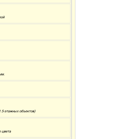
рой
мм.
.5-этажных объектов)
о цвета