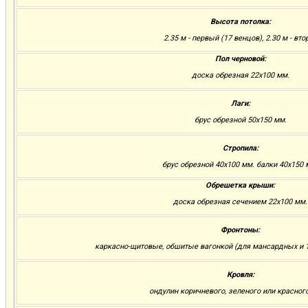
Высота потолка:
2.35 м - первый (17 венцов), 2.30 м - вто
Пол черновой:
доска обрезная 22х100 мм.
Лаги:
брус обрезной 50х150 мм.
Стропила:
брус обрезной 40х100 мм. балки 40х150 
Обрешетка крыши:
доска обрезная сечением 22х100 мм.
Фронтоны:
каркасно-щитовые, обшитые вагонкой (для мансардных и 1
Кровля:
ондулин коричневого, зеленого или красног